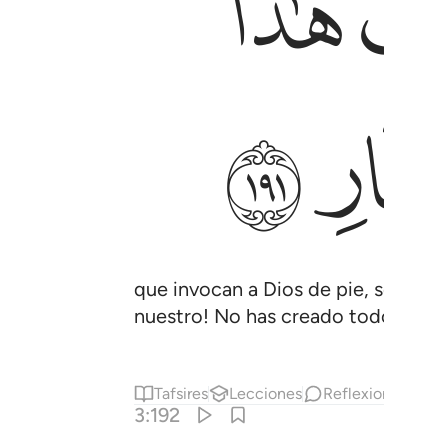
ﲔ
ﲚ
que invocan a Dios de pie, sentados
nuestro! No has creado todo esto s
Tafsires
Lecciones
Reflexiones.
Ha
3:192