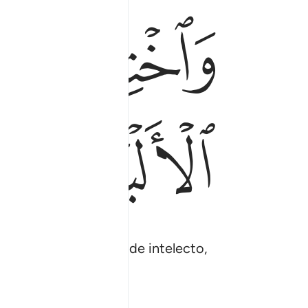
ﱾ
ﱿ
ﲃ
ﲄ
ignos para los dotados de intelecto,