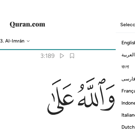
Selecc
3. Al-Imrán
Englis
Traducción
: Sheikh Isa Garcia
العربية
3:189
বাংলা
ﱳ
ﱴ
ارسی
França
Indon
Italia
Dutch