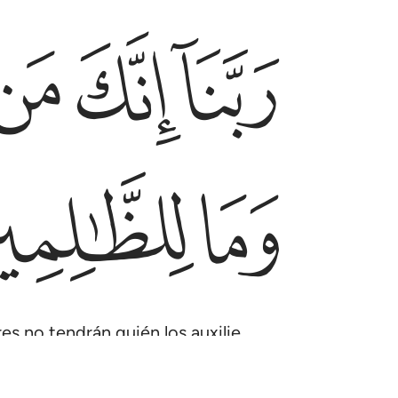
ﲛ
ﲜ
ﲝ
ربنا انك من تدخل النار فقد اخزيته وما للظالمين من ا
رَبَّنَآ إِنَّكَ مَن تُدْخِلِ ٱلنَّارَ فَقَدْ أَخْزَيْتَهُۥ ۖ وَمَا لِلظَّـٰ
ﲣ
ﲤ
s no tendrán quién los auxilie.