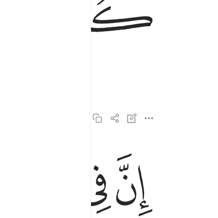
ﱵ
ﱶ
so.
ﱹ
ﱺ
ﱻ
ﱼ
ان في خلق السماوات والارض واختلاف الليل والنهار ل
إِنَّ فِى خَلْقِ ٱلسَّمَـٰوَٰتِ وَٱلْأَرْضِ وَٱخْتِلَـٰفِ ٱلّ