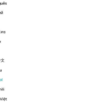
ﱷ
ﱸ
guês
ий
ไทย
elos y de la Tierra. Dios es sobre toda cosa Podero
e
中文
u
ﱽ
ايات لاولي الالباب ١٩٠
ol
َيْلِ وَٱلنَّهَارِ لَـَٔايَـٰتٍۢ لِّأُو۟لِى ٱلْأَلْبَـٰبِ ١٩٠
ili
Việt