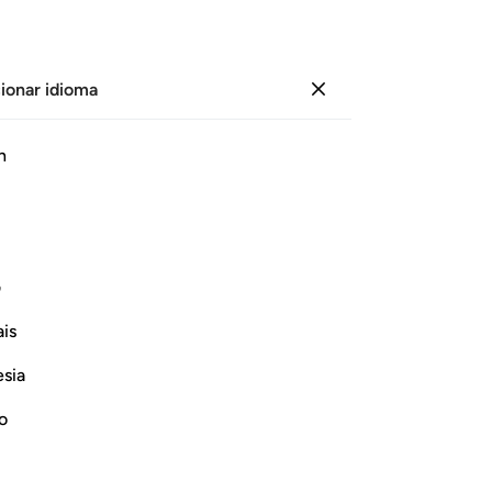
ionar idioma
Iniciar sesión
Página
75
Juz
4
/
Hizb
8
h
ﱱﱲ
 ١٨٩
ف
ىْءٍۢ قَدِيرٌ ١٨٩
is
esia
no