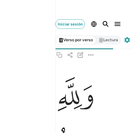
Iniciar sesión
Verso por verso
Lectura
ﱮ
ﱯ
ﱰ
ولله ملك السماوات والارض والله على كل شيء قدير
وَلِلَّهِ مُلْكُ ٱلسَّمَـٰوَٰتِ وَٱلْأَرْضِ ۗ وَٱللَّهُ عَلَىٰ كُلِّ شَ