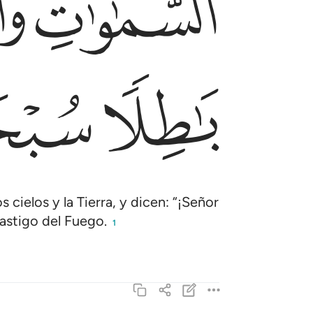
ﲏ
ﲐ
ﲕ
ﲖ
cielos y la Tierra, y dicen: “¡Señor
castigo del Fuego.
1