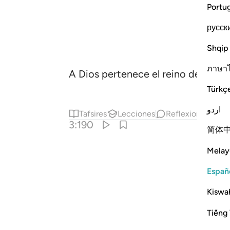
Portu
русск
Shqip
ภาษา
A Dios pertenece el reino de los ci
Türkç
اردو
Tafsires
Lecciones
Reflexiones.
3:190
简体
Melay
Españ
Kiswah
Tiếng 