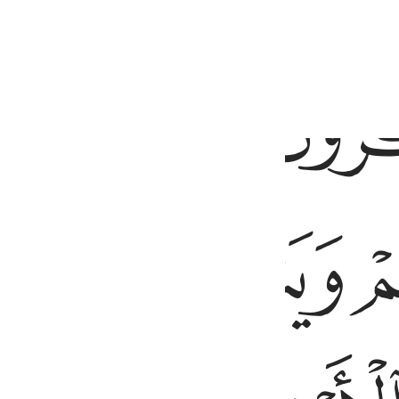
ﲇ
ﲈ
ﲉ
كرون في خلق السماوات والارض ربنا ما خلقت هاذا باطلا سبحانك فقنا عذا
ىٰ جُنُوبِهِمْ وَيَتَفَكَّرُونَ فِى خَلْقِ ٱلسَّمَـٰوَٰتِ وَٱلْأَرْضِ رَبَّنَا مَا
ﲌ