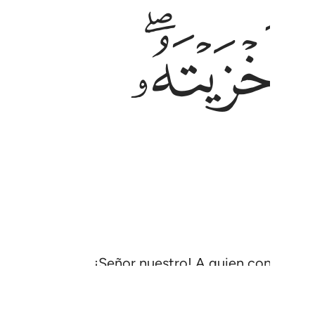
ﲡﲢ
¡Señor nuestro! A quien condenes a