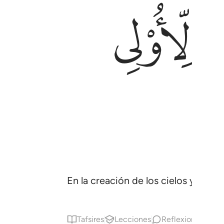
ﲂ
En la creación de los cielos y de la
Tafsires
Lecciones
Reflexiones.
Ha