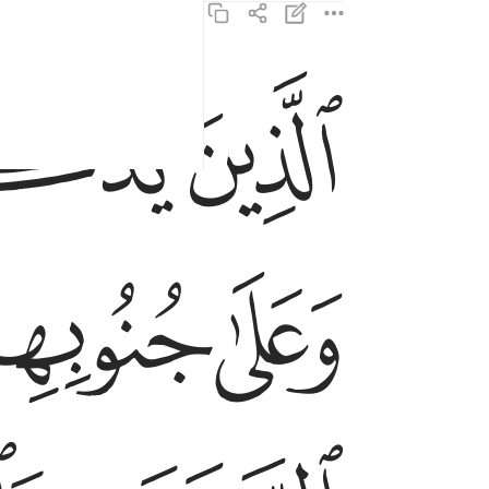
ﲅ
ﲆ
الذين يذكرون الله قياما وقعودا وعلى جنوبهم ويتف
ٱلَّذِينَ يَذْكُرُونَ ٱللَّهَ قِيَـٰمًۭا وَقُعُودًۭا وَعَلَ
ﲊ
ﲋ