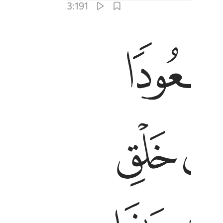
3:191
ب النار ١٩١
 خَلَقْتَ هَـٰذَا بَـٰطِلًۭا سُبْحَـٰنَكَ فَقِنَا عَذَابَ ٱلنَّارِ ١٩١
ﲍ
ﲎ