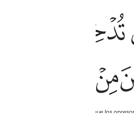
ﲞ
ﲟ
ﲠ
نصار ١٩٢
لِمِينَ مِنْ أَنصَارٍۢ ١٩٢
ﲥ
ﲦ
ﲧ
l Fuego lo habrás deshonrado, porque los opresore