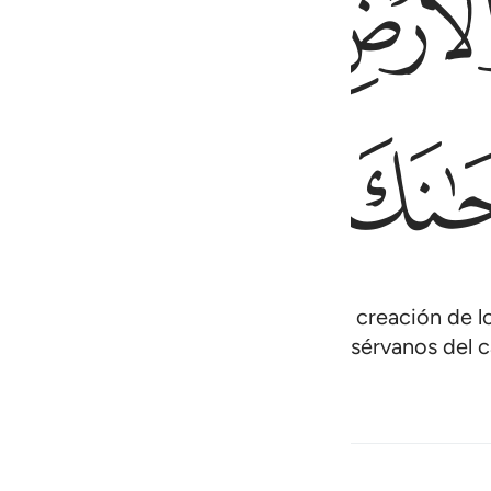
ﲑ
ﲒ
ﲓ
ﲗ
ﲘ
ﲙ
 o recostados, que meditan[1] en la creación de los 
in un sentido. ¡Glorificado seas! Presérvanos del 
dith
Contenido relacionado