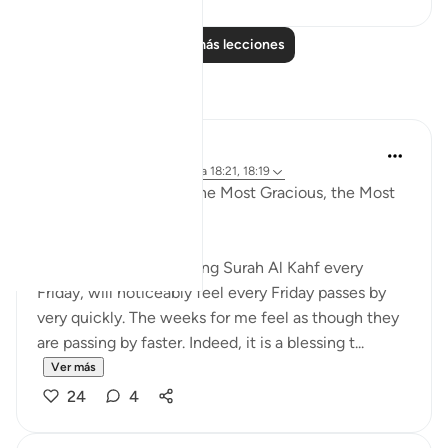
Leer más lecciones
Reflexiones
Razia Zahra
hace 4 años
·
Referencias
aleya 18:21, 18:19
In the Name of Allah, the Most Gracious, the Most
Merciful,
Those habitual of reciting Surah Al Kahf every
Friday, will noticeably feel every Friday passes by
very quickly. The weeks for me feel as though they
are passing by faster. Indeed, it is a blessing t...
Ver más
24
4