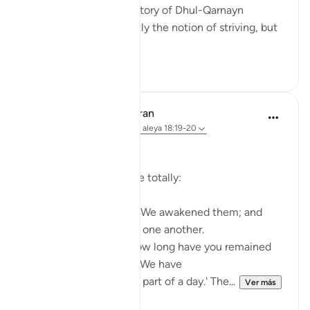
used to think that the story of Dhul-Qarnayn
emphasized most greatly the notion of striving, but
th...
Ver más
29
7
In the Shade of the Quran
hace 31 semanas
·
Referencias
aleya 18:19-20
The Sleepers Awake
Suddenly things change totally:
Such being their state, We awakened them; and
they began to question one another.
One of them asked: 'How long have you remained
thus?' They answered: 'We have
remained thus a day, or part of a day.' The...
Ver más
0
0