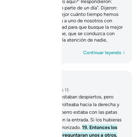
que hemos permanecido aquí?” Respondieron:
“Permanecimos un día o parte de un día”. Dijeron:
“Nuestro Señor sabe mejor cuánto tiempo hemos
permanecido. Enviemos a uno de nosotros con
nuestro dinero a la ciudad para que busque la mejor
comida y nos aprovisione, que se conduzca con
sutileza y que no llame la atención de nadie,
Palabra por palabra
Continuar leyendo
Leer en contexto
Capítulo 18, Página 295, Juz 15
18
.
Habrías creído que estaban despiertos, pero
estaban dormidos. Los volteaba hacia la derecha y
hacia la izquierda, y su perro estaba con las patas
delanteras extendidas en la entrada. Si los hubieras
visto, habrías huido aterrorizado.
19
.
Entonces los
desperté para que se preguntaran unos a otros.