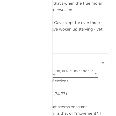
going gets tough - And that’s when the true moral
standards of a person are revealed.
The Companions of the Cave slept for over three
centuries. They must have woken up starving - yet,
when they...
Ver más
34
5
J Yousef
hace 6 años
·
aleya 18:71, 18:10, 18:30, 18:19, 18:85, 18:92, 18:1
Referencias
4, 18:74, 18:89, 18:77
Friday Surat al-Kahf Reflections
'So they set out...' (18:71,74,77)
One recurring theme that seems constant
throughout Surat al-Kahf is that of *movement*. I