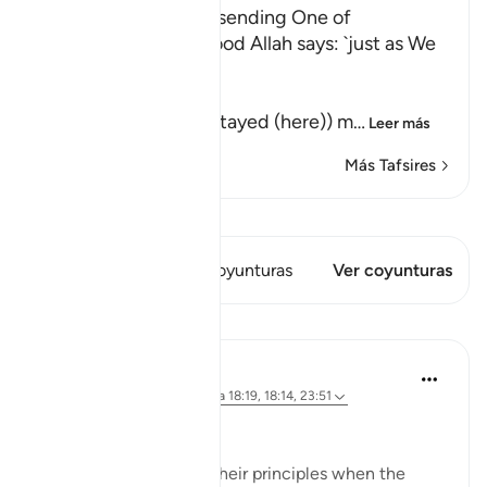
Their awakening and sending One of
Themselves to buy Food Allah says: `just as We
caused them to ...
كَمْ لَبِثْتُمْ
(How long have you stayed (here)) m
…
Leer más
Más Tafsires
Ver Qiraat
Este versículo tiene 1 Coyunturas
Ver coyunturas
Lecciones
Hammad Fahim
hace 3 años
·
Referencias
aleya 18:19, 18:14, 23:51
A Life of Purity
Many compromise on their principles when the