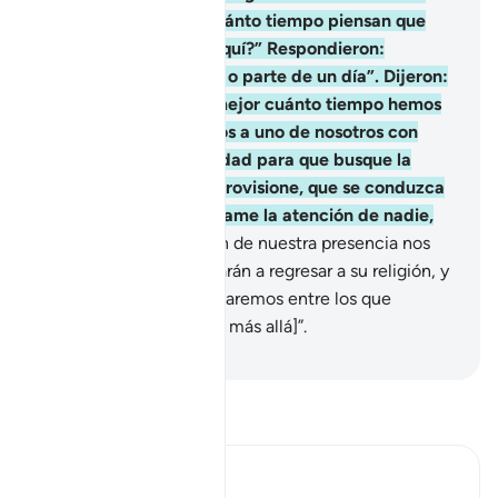
Uno de ellos dijo: “¿Cuánto tiempo piensan que
hemos permanecido aquí?” Respondieron:
“Permanecimos un día o parte de un día”. Dijeron:
“Nuestro Señor sabe mejor cuánto tiempo hemos
permanecido. Enviemos a uno de nosotros con
nuestro dinero a la ciudad para que busque la
mejor comida y nos aprovisione, que se conduzca
con sutileza y que no llame la atención de nadie,
20
.
porque si se enteran de nuestra presencia nos
apedrearán o nos obligarán a regresar a su religión, y
si eso sucede jamás estaremos entre los que
alcancen el éxito [en el más allá]”.
-
Sheikh Isa Garcia
Lee Tafsir
Ibn Kathir (Abridged)