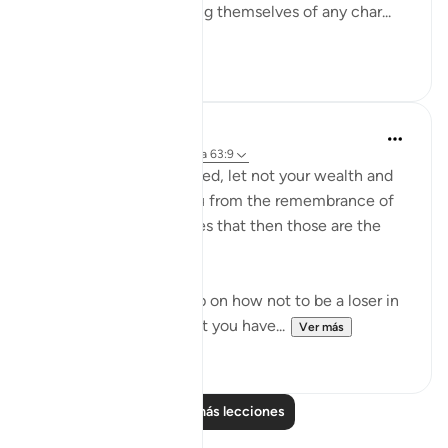
this high summit, ridding themselves of any char...
Ver más
0
0
Dr. Haifaa Younis
hace 4 años
·
Referencias
aleya 63:9
'O you who have believed, let not your wealth and
your children divert you from the remembrance of
Allah. And whoever does that then those are the
losers.' (Qur'an, 63:9)
Allahﷻ is giving us a tip on how not to be a loser in
His sight: Don't let what you have...
Ver más
38
1
Leer más lecciones