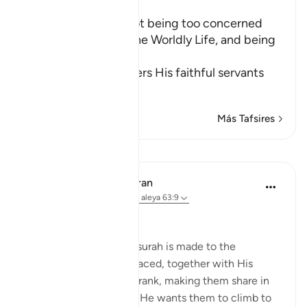
Ibn Kathir (Abridged)
The Importance of not being too concerned
with the Matters of the Worldly Life, and being
Charitable
Allah the Exalted orders His faithful servants
to
…
Leer más
Más Tafsires
Lecciones
In the Shade of the Quran
hace 31 semanas
·
Referencias
aleya 63:9
Time to Be Charitable
The last address in the surah is made to the
believers whom God placed, together with His
Messenger, in His own rank, making them share in
His honour and dignity. He wants them to climb to