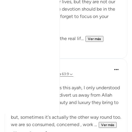
children are parts of our lives, but they are not our
entire purpose. Our true devotion should be in the
path of our Lord. Never forget to focus on your
relationship with Allah!
This life is temporary—the real lif...
Ver más
14
4
Aaisha Shahany
hace 4 años
·
Referencias
aleya 63:9
Bismillah.
whenever I came across this ayah, I only understood
as wealth and children divert us away from Allah
because of the joy , beauty and luxury they bring to
us.
but, sometimes it's actually the other way round too.
we are so consumed, concerned , work ...
Ver más