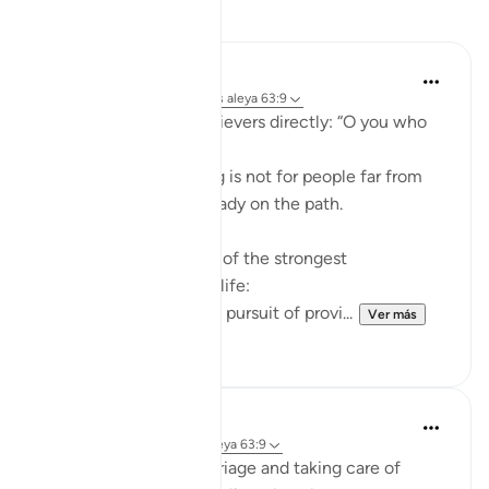
Reflexiones
ekaterina myachina
hace 22 semanas
·
Referencias
aleya 63:9
Allah addresses the believers directly: “O you who
believe.”
This means the warning is not for people far from
faith, but for those already on the path.
The ayah points to two of the strongest
attachments in human life:
Wealth (أموالكم) — the pursuit of provi...
Ver más
4
0
Aliza Awan
el año pasado
·
Referencias
aleya 63:9
Listen up, women! Marriage and taking care of