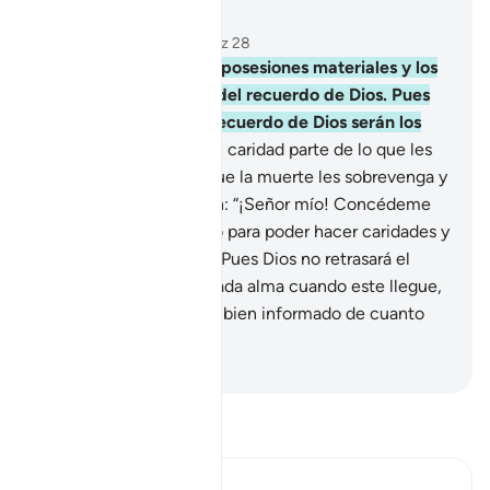
Leer en contexto
Capítulo 63, Página 555, Juz 28
9
.
¡Creyentes! Que las posesiones materiales y los
hijos no los distraigan del recuerdo de Dios. Pues
quienes se alejen del recuerdo de Dios serán los
perdedores.
10
.
Den en caridad parte de lo que les
he provisto, antes de que la muerte les sobrevenga y
[recién] entonces digan: “¡Señor mío! Concédeme
un poco más de tiempo para poder hacer caridades y
ser de los piadosos”.
11
.
Pues Dios no retrasará el
momento fijado para cada alma cuando este llegue,
y [sepan que] Dios está bien informado de cuanto
hacen.
-
Sheikh Isa Garcia
Lee Tafsir