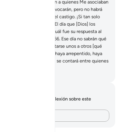
á [a los idólatras]: “Invoquen a quienes Me asociaban
ra que los auxilien]”. Los invocarán, pero no habrá
puesta, y verán acercarse el castigo. ¡Si tan solo
bieran seguido la guía!
65
.
El día que [Dios] los
nvoque y les pregunte: “¿Cuál fue su respuesta al
amado de los Mensajeros?”
66
.
Ese día no sabrán qué
gumentar ni podrán preguntarse unos a otros [qué
sponder].
67
.
Pero quien se haya arrepentido, haya
eído y hecho obras de bien, se contará entre quienes
drán éxito[1].
eikh Isa Garcia
tas y reflexiones
 tienes ninguna nota ni reflexión sobre este
sículo.
Plasma tus pensamientos…