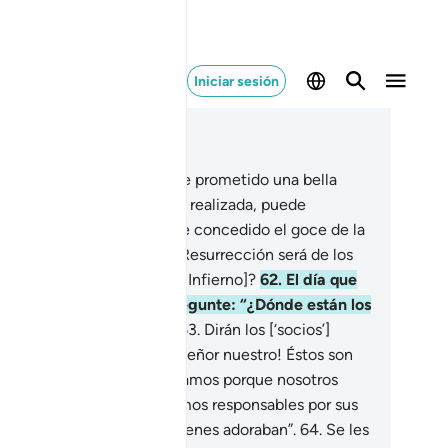
Iniciar sesión
er en contexto
ítulo 28, Página 393, Juz 20
.
¿Acaso aquel a quien le he prometido una bella
omesa [el Paraíso] que verá realizada, puede
mpararse a quien solo le he concedido el goce de la
da mundanal y el Día de la Resurrección será de los
ndenados [al tormento del Infierno]?
62
.
El día que
ios] los convoque y les pregunte: “¿Dónde están los
ocios’ que Me atribuían?”
63
.
Dirán los [‘socios’]
tenciados [al Infierno]: “¡Señor nuestro! Éstos son
s que desviamos. Los desviamos porque nosotros
tábamos desviados. No somos responsables por sus
tos, no era a nosotros a quienes adoraban”.
64
.
Se les