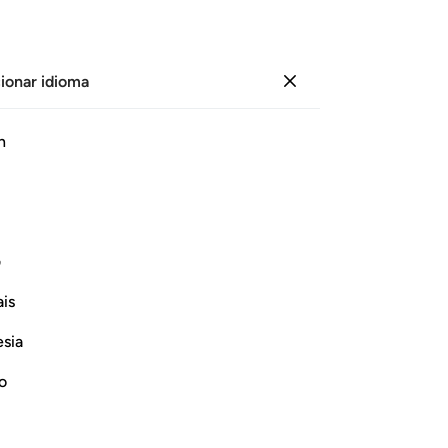
ionar idioma
Iniciar sesión
Le
h
Cap
61
ﱥ
ﱦ
ﱧ
ﱨ
ﱩ
pr
co
“¿Dónde están los ‘socios’ que Me
vi
ف
co
is
[D
Continuar leyendo
‘s
esia
sen
lo
no
es
ac