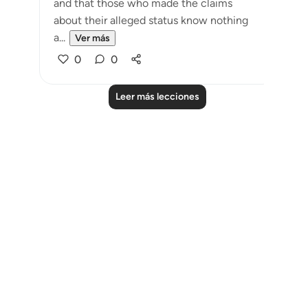
and that those who made the claims
about their alleged status know nothing
a...
Ver más
0
0
Leer más lecciones
Notes
placeholders
close