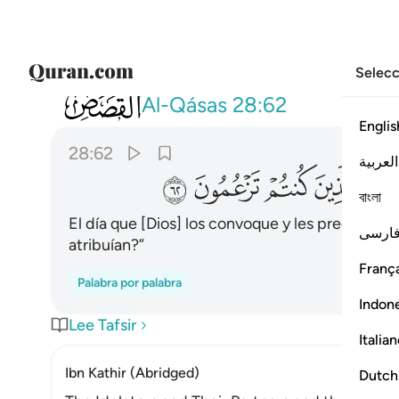
Selecc
028
ويوم يناديهم فيقول اين شركايي الذين ك
Al-Qásas
28:62
Englis
28:62
العربية
ﱪ
ﱫ
ﱬ
ﱭ
বাংলা
El día que [Dios] los convoque y les pregunte: 
ارسی
atribuían?”
França
Palabra por palabra
Indon
Lee Tafsir
Italia
Ibn Kathir (Abridged)
Dutch