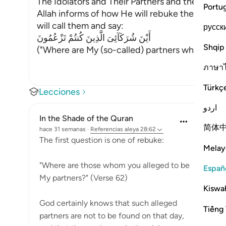
The Idolators and Their Partners and the Emni
Portu
Allah informs of how He will rebuke the idolat
will call them and say:
русск
أَيْنَ شُرَكَآئِىَ الَّذِينَ كُنتُمْ تَزْعُمُونَ
Shqip
("Where are My (so-called) partners whom you 
ภาษา
Türkç
Lecciones
اردو
In the Shade of the Quran
简体
hace 31 semanas
·
Referencias
aleya 28:62
The first question is one of rebuke:
Melay
"Where are those whom you alleged to be
Españ
My partners?" (Verse 62)
Kiswah
God certainly knows that such alleged
Tiếng 
partners are not to be found on that day,