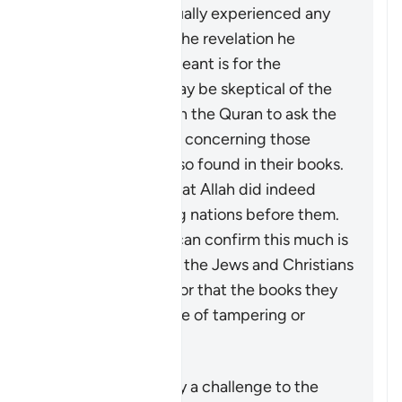
Muhammad ﷺ actually experienced any
doubt concerning the revelation he
received. What is meant is for the
disbelievers who may be skeptical of the
stories mentioned in the Quran to ask the
People of Scripture concerning those
stories which are also found in their books.
They will confirm that Allah did indeed
destroy disbelieving nations before them.
The fact that they can confirm this much is
not an indication of the Jews and Christians
being authorities, nor that the books they
possessed were free of tampering or
distortion.
Resumen
This verse is actually a challenge to the