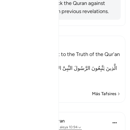
disbelievers to check the Quran against
what remained from previous revelations.
Lee Tafsir
Ibn Kathir (Abridged)
Previous books Attest to the Truth of the Qur'an
Allah said:
الَّذِينَ يَتَّبِعُونَ الرَّسُولَ النَّبِىَّ الأُمِّىَّ الَّذِى يَجِدُونَهُ مَكْتُوبًا
عِن
…
Leer más
Más Tafsires
Lecciones
In the Shade of the Quran
hace 31 semanas
·
Referencias
aleya 10:94