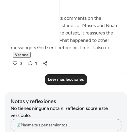
No Doubts Entertained
Now the surah begins its comments on the
accounts it gives of the stories of Moses and Noah
with their peoples. At the outset, it reassures the
Prophet by telling him what happened to other
messengers God sent before his time. It also ex...
Ver más
3
1
Leer más lecciones
Notas y reflexiones
No tienes ninguna nota ni reflexión sobre este
versículo.
Plasma tus pensamientos…