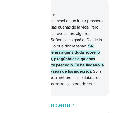
Leer en contexto
Capítulo 10, Página 219, Juz 11
93
.
Establecí al pueblo de Israel en un lugar próspero
y lo sustenté con las cosas buenas de la vida. Pero
cuando se les presentó la revelación, algunos
creyeron y otros no. Tu Señor los juzgará el Día de la
Resurrección acerca de lo que discrepaban.
94
.
[¡Oh, Mujámmad!] Si tienes alguna duda sobre lo
que te ha sido revelado, pregúntales a quienes
leían la revelación que te precedió. Te ha llegado la
Verdad de tu Señor, no seas de los indecisos.
95
.
Y
no seas como quienes desmintieron las palabras de
Dios, porque te contarías entre los perdedores.
-
Sheikh Isa Garcia
Lea las preguntas y respuestas.