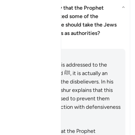
Does this verse imply that the Prophet
Muhammad ﷺ doubted some of the
revelation, and that he should take the Jews
and Christian scholars as authorities?
Clarificación
Respuesta
Although the verse is addressed to the
Prophet Muhammad ﷺ, it is actually an
indirect address to the disbelievers. In his
commentary, Ibn ‘Ashur explains that this
indirect style was used to prevent them
receiving the instruction with defensiveness
and indignation.
It does not mean that the Prophet