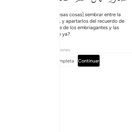
El demonio pretende [con esas cosas] sembrar entre la
gente la discordia y el odio, y apartarlos del recuerdo de
Dios y la oración valiéndose de los embriagantes y las
apuestas. ¿No van a dejarlo ya?
Tafsires
Lecciones
Reflexiones.
Leer sura completa
Continuar