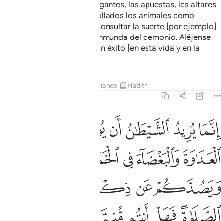
¡Oh, creyentes! Los embriagantes, las apuestas, los altares
[sobre los cuales eran degollados los animales como
ofrenda para los ídolos] y consultar la suerte [por ejemplo]
con flechas, son una obra inmunda del demonio. Aléjense
de todo ello, que así tendrán éxito [en esta vida y en la
próxima].
Tafsires
Lecciones
Reflexiones.
Hadith
5:91
ﱁ
ﱂ
ﱃ
ﱄ
ﱅ
ﱆ
نما يريد الشيطان ان يوقع بينكم العداوة والبغضاء في الخمر والميسر و
ِنَّمَا يُرِيدُ ٱلشَّيْطَـٰنُ أَن يُوقِعَ بَيْنَكُمُ ٱلْعَدَٰوَةَ وَٱلْبَغْضَآءَ فِى ٱلْخَمْرِ وَٱلْمَيْسِرِ وَ
ﱇ
ﱈ
ﱉ
ﱊ
ﱋ
ﱌ
ﱍ
ﱎ
ﱏ
ﱐ
ﱑﱒ
ﱓ
ﱔ
ﱕ
ﱖ