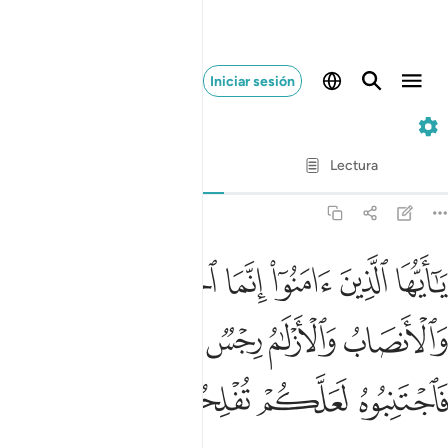
Iniciar sesión
5. Al-Máida
Verso por verso
Lectura
Traducción
: Sheikh Isa Garcia
5:90
ﲾ
ﲿ
ﳀ
ﳁ
ﳂ
ﳃ
ا ايها الذين امنوا انما الخمر والميسر والانصاب والازلام رجس من عمل 
َـٰٓأَيُّهَا ٱلَّذِينَ ءَامَنُوٓا۟ إِنَّمَا ٱلْخَمْرُ وَٱلْمَيْسِرُ وَٱلْأَنصَابُ وَٱلْأَزْلَـٰمُ رِجْسٌۭ 
ﳄ
ﳅ
ﳆ
ﳇ
ﳈ
ﳉ
ﳊ
ﳋ
ﳌ
ﳍ