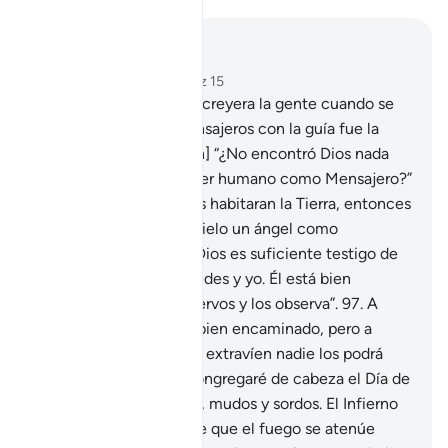
Leer en contexto
Capítulo 17, Página 292, Juz 15
94
.
Lo que impidió que creyera la gente cuando se
les presentaron los Mensajeros con la guía fue la
misma retórica: [Decían] “¿No encontró Dios nada
mejor que enviar a un ser humano como Mensajero?”
95
.
Diles: “Si los ángeles habitaran la Tierra, entonces
les habría enviado del cielo un ángel como
Mensajero”.
96
.
Diles: “Dios es suficiente testigo de
mi veracidad entre ustedes y yo. Él está bien
informado sobre Sus siervos y los observa”.
97
.
A
quien Dios guíe estará bien encaminado, pero a
quienes permita que se extravíen nadie los podrá
socorrer salvo Él. Los congregaré de cabeza el Día de
la Resurrección, ciegos, mudos y sordos. El Infierno
será su morada; siempre que el fuego se atenúe