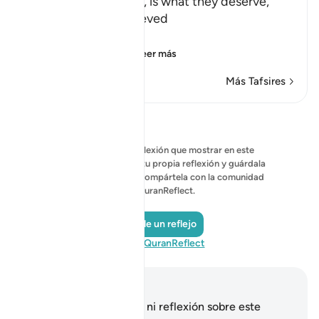
blind, dumb and deaf, is what they deserve,
because they disbelieved
بِـَايَـتِنَآ
(Our Ayat), i.e., Ou
…
Leer más
Más Tafsires
Reflexiones
No hay ninguna reflexión que mostrar en este
momento; comienza tu propia reflexión y guárdala
de forma privada, o compártela con la comunidad
de QuranReflect.
Añade un reflejo
Visita QuranReflect
Notas y reflexiones
No tienes ninguna nota ni reflexión sobre este