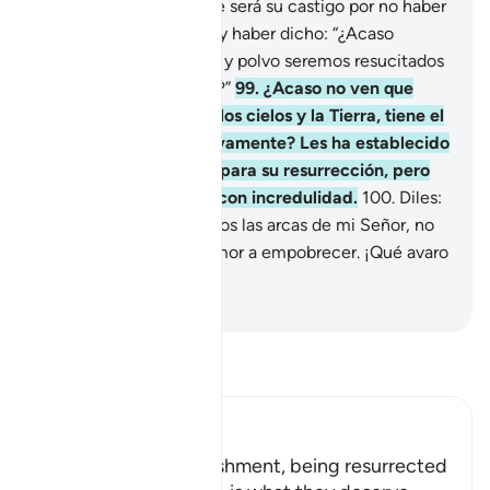
avivaré su llama.
98
.
Ese será su castigo por no haber
creído en Mis milagros y haber dicho: “¿Acaso
cuando seamos huesos y polvo seremos resucitados
y creados nuevamente?”
99
.
¿Acaso no ven que
Dios, Quien ha creado los cielos y la Tierra, tiene el
poder de crearlos nuevamente? Les ha establecido
un plazo determinado para su resurrección, pero
los idólatras lo niegan con incredulidad.
100
.
Diles:
“Si tuvieran en sus manos las arcas de mi Señor, no
las compartirían por temor a empobrecer. ¡Qué avaro
es el ser humano!”
-
Sheikh Isa Garcia
Lee Tafsir
Ibn Kathir (Abridged)
Allah says: ` This punishment, being resurrected