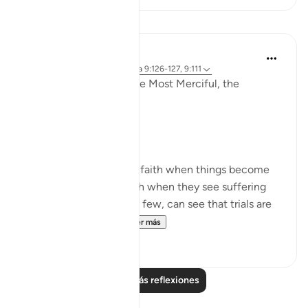
Reflexiones
Razia Zahra
hace 3 años
·
Referencias
aleya 9:126-127, 9:111
In the Name of Allah the Most Merciful, the
Especially Merciful,
Perspective and goal.
Many in this world lose faith when things become
difficult. Many lose faith when they see suffering
around them. Selective few, can see that trials are
there for you to ru...
Ver más
19
3
Leer más reflexiones