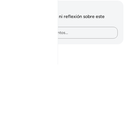
Notas y reflexiones
No tienes ninguna nota ni reflexión sobre este
versículo.
Plasma tus pensamientos…
Notes
placeholders
close