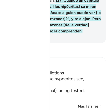
arrepienten ni reflexionan.
127
.
Cuando un capítulo
[del Corán] es revelado, [los hipócritas] se miran
entre sí [y susurran]: “¿Acaso alguien puede ver [lo
que hay en nuestros corazones]?”, y se alejan. Pero
Dios ha alejado sus corazones [de la verdad]
porque son gente que no la comprenden.
-
Sheikh Isa Garcia
Lee Tafsir
Ibn Kathir (Abridged)
Hypocrites suffer Afflictions
Allah says, do not these hypocrites see,
أَنَّهُمْ يُفْتَنُونَ
(that they are put in trial), being tested,
فِى كُلِّ عَامٍ م
…
Leer más
Más Tafsires