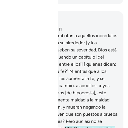
Leer en contexto
Capítulo 9, Página 207, Juz 11
123
.
¡Oh, creyentes! Combatan a aquellos incrédulos
enemigos que habitan a su alrededor [y los
combaten], que comprueben su severidad. Dios está
con los piadosos.
124
.
Cuando un capítulo [del
Corán] es revelado, hay entre ellos[1] quienes dicen:
“¿A quién le aumenta su fe?” Mientras que a los
verdaderos creyentes sí les aumenta la fe, y se
alegran por eso.
125
.
En cambio, a aquellos cuyos
corazones están enfermos [de hipocresía], este
[nuevo capítulo] les aumenta maldad a la maldad
[espiritual] que ya tienen, y mueren negando la
verdad.
126
.
¿Acaso no ven que son puestos a prueba
cada año una o dos veces? Pero aun así no se