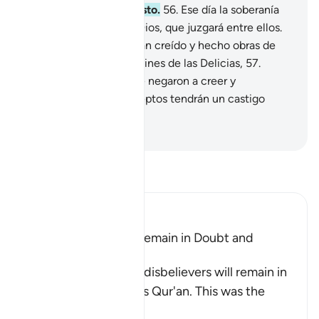
castigo de un día nefasto.
56
.
Ese día la soberanía
solo Le pertenecerá a Dios, que juzgará entre ellos.
Sepan que los que hayan creído y hecho obras de
bien estarán en los Jardines de las Delicias,
57
.
mientras que los que se negaron a creer y
desmintieron Mis preceptos tendrán un castigo
humillante.
-
Sheikh Isa Garcia
Lee Tafsir
Ibn Kathir (Abridged)
The Disbelievers will remain in Doubt and
Confusion
Allah tells us that the disbelievers will remain in
doubt concerning this Qur'an. This was the
view
…
Leer más