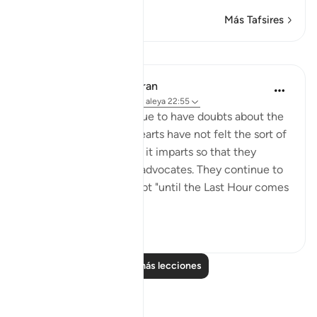
Más Tafsires
Lecciones
In the Shade of the Quran
hace 31 semanas
·
Referencias
aleya 22:55
The unbelievers continue to have doubts about the
Qur'an because their hearts have not felt the sort of
pleasure and happiness it imparts so that they
appreciate the truth it advocates. They continue to
be in such state of doubt "until the Last Hour comes
sudd...
Ver más
0
0
Leer más lecciones
Reflexiones