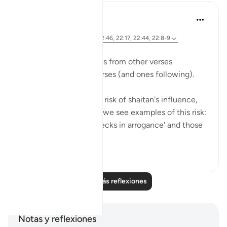
Hana Alasry
hace 7 años
·
Referencias
aleya 22:52-55, 22:46, 22:17, 22:44, 22:8-9
We see previous themes from other verses
reemerging in these verses (and ones following).
Allah is mentioning the risk of shaitan's influence,
and earlier in the surat, we see examples of this risk:
those who 'turn their necks in arrogance' and those
who ...
Ver más
0
0
Leer más reflexiones
Notas y reflexiones