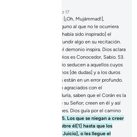
Leer en contexto
Capítulo 22, Página 338, Juz 17
52
.
No envié antes de ti [¡Oh, Mujámmad!],
Mensajero ni Profeta alguno al que no le ocurriera
que al recitar [lo que le había sido inspirado] el
demonio intentara confundir algo en su recitación.
Pero Dios anula lo que el demonio inspira. Dios aclara
Su revelación, porque Dios es Conocedor, Sabio.
53
.
Los susurros del demonio seducen a aquellos cuyos
corazones están enfermos [de dudas] y a los duros
de corazón. Los injustos están en un error profundo.
54
.
Aquellos que fueron agraciados con el
conocimiento y la sabiduría, saben que el Corán es la
Verdad que proviene de su Señor; creen en él y así
se sosiegan sus corazones. Dios guía por el camino
recto a los que creen.
55
.
Los que se niegan a creer
no cesarán de dudar sobre él[1] hasta que los
sorprenda la Hora [del Juicio], o les llegue el