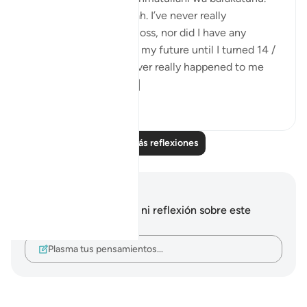
I’m 16, and Alhamdulillah. I’ve never really
experienced any great loss, nor did I have any
planning with regard to my future until I turned 14 /
15 yrs. I mean, it has never really happened to me
that I’ve plan...
Ver más
11
5
Leer más reflexiones
Notas y reflexiones
No tienes ninguna nota ni reflexión sobre este
versículo.
Plasma tus pensamientos…