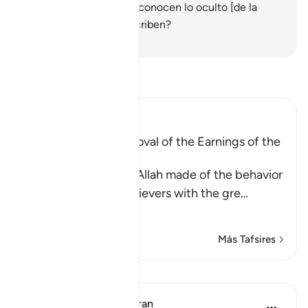
agobiados?
47
.
¿Acaso conocen lo oculto [de la
predestinación] y lo escriben?
-
Sheikh Isa Garcia
Lee Tafsir
Ibn Kathir (Abridged)
A Parable of the Removal of the Earnings of the
Disbelievers
This is a parable that Allah made of the behavior
of the Quraysh disbelievers with the gre
…
Leer más
Más Tafsires
Lecciones
In the Shade of the Quran