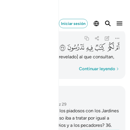
ام لكم كتاب فيه تدرسون
Iniciar sesión
Al-Qálam
68:37
68:37
ﳀ
ﳁ
ﳂ
ﳃ
ﳄ
ﳅ
¿Acaso tienen un libro [revelado] al que consultan,
Palabra por palabra
Continuar leyendo
Leer en contexto
Capítulo 68, Página 565, Juz 29
34
.
El Señor agraciará a los piadosos con los Jardines
de las Delicias.
35
.
¿Acaso iba a tratar por igual a
quienes se someten a Dios y a los pecadores?
36
.