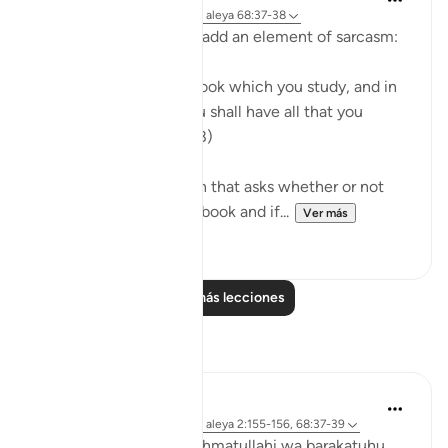
hace 31 semanas
·
Referencias
aleya 68:37-38
The surah moves on to add an element of sarcasm:
"Or have you a divine book which you study, and in
which you find that you shall have all that you
choose?" (Verses 37-38)
It is a sarcastic question that asks whether or not
the unbelievers have a book and if...
Ver más
0
0
Leer más lecciones
Reflexiones
Maimona Aziz
hace 12 semanas
·
Referencias
aleya 2:155-156, 68:37-39
Assalamualaikum wa rahmatullahi wa barakatuhu.