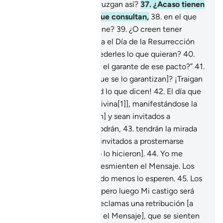
¿Qué les pasa? ¿Cómo juzgan así?
37
.
¿Acaso tienen
un libro [revelado] al que consultan,
38
.
en el que
eligen lo que les conviene?
39
.
¿O creen tener
Conmigo un pacto hasta el Día de la Resurrección
que Me obligue a concederles lo que quieran?
40
.
Pregúntales: “¿Quién es el garante de ese pacto?”
41
.
¿Acaso tienen ídolos [que se lo garantizan]? ¡Traigan
a sus ídolos, si es verdad lo que dicen!
42
.
El día que
se descubra la pierna [divina[1]], manifestándose la
gravedad de la situación] y sean invitados a
prosternarse, pero no podrán,
43
.
tendrán la mirada
abatida, porque fueron invitados a prosternarse
cuando podían [pero no lo hicieron].
44
.
Yo me
encargaré de quienes desmienten el Mensaje. Los
castigaré sin prisa cuando menos lo esperen.
45
.
Los
toleraré por un tiempo, pero luego Mi castigo será
severo.
46
.
¿Acaso les reclamas una retribución [a
cambio de transmitirles el Mensaje], que se sienten