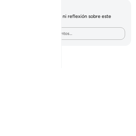
Notas y reflexiones
No tienes ninguna nota ni reflexión sobre este
versículo.
Plasma tus pensamientos…
Notes
placeholders
close