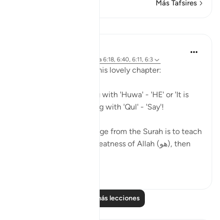
Más Tafsires
Lecciones
Mohannad Hakeem
hace 5 años
·
Referencias
aleya 6:18, 6:40, 6:11, 6:3
A beautiful pattern in this lovely chapter:
So many Ayahs starting with 'Huwa' - 'HE' or 'It is
HIM', and others starting with 'Qul' - 'Say'!
As if the general message from the Surah is to teach
us (1) Reflect on the greatness of Allah (هو), then
(2) Go...
Ver más
4
2
Leer más lecciones