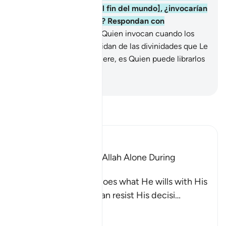
Hora [del comienzo del fin del mundo], ¿invocarían
a otro en lugar de Dios? Respondan con
sinceridad”.
41
.
Es Él a Quien invocan cuando los
azota un mal, ahí se olvidan de las divinidades que Le
asocian. Y Dios, si Él quiere, es Quien puede librarlos
del mal.
-
Sheikh Isa Garcia
Lee Tafsir
Ibn Kathir (Abridged)
The Idolators Call On Allah Alone During
Torment and Distress
Allah states that He does what He wills with His
creatures and none can resist His decisi
…
Leer más