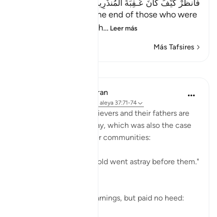
فَانظُرْ كَيْفَ كَانَ عَـقِبَةُ الْمُنذَرِينَ إِلاَّ عِبَادَ اللَّهِ الْمُخْلَصِينَ
(Then see what was the end of those who were
warned. Except the ch
…
Leer más
Más Tafsires
Lecciones
In the Shade of the Quran
hace 31 semanas
·
Referencias
aleya 37:71-74
Both the Makkan unbelievers and their fathers are
examples of going astray, which was also the case
of the majority of earlier communities:
"Most of the people of old went astray before them."
(Verse 71)
Yet they did receive warnings, but paid no heed:
"alth...
Ver más