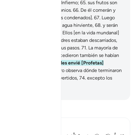
en lo más profundo del Infierno;
65
.
sus frutos son
como cabezas de demonios.
66
.
De él comerán y
llenarán sus vientres [los condenados].
67
.
Luego
beberán una mezcla de agua hirviente,
68
.
y serán
regresados al fuego.
69
.
Ellos [en la vida mundanal]
encontraron que sus padres estaban descarriados,
70
.
y aun así siguieron sus pasos.
71
.
La mayoría de
los pueblos que los precedieron también se habían
extraviado.
72
.
Por ello les envié [Profetas]
amonestadores.
73
.
Pero observa dónde terminaron
aquellos que fueron advertidos,
74
.
excepto los
siervos fieles a Dios.
-
Sheikh Isa Garcia
Lee Tafsir
Ibn Kathir (Abridged)