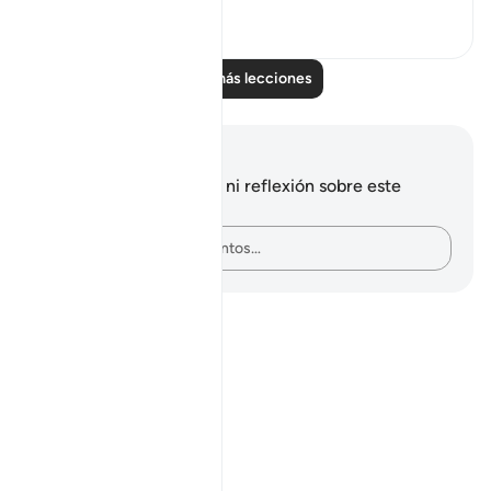
0
0
Leer más lecciones
Notas y reflexiones
No tienes ninguna nota ni reflexión sobre este
versículo.
Plasma tus pensamientos…
Notes