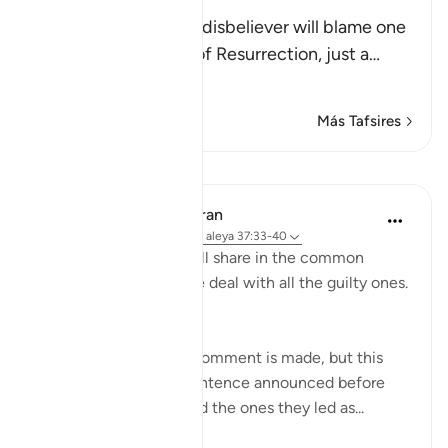
Resurrection
Allah tells us that the disbeliever will blame one
another in the arena of Resurrection, just a
…
Leer más
Más Tafsires
Lecciones
In the Shade of the Quran
hace 31 semanas
·
Referencias
aleya 37:33-40
On that day, they all will share in the common
suffering. Thus shall We deal with all the guilty ones.
(Verses 33-34)
At this point, another comment is made, but this
time it sounds like a sentence announced before
both the misleaders and the ones they led as...
Ver más