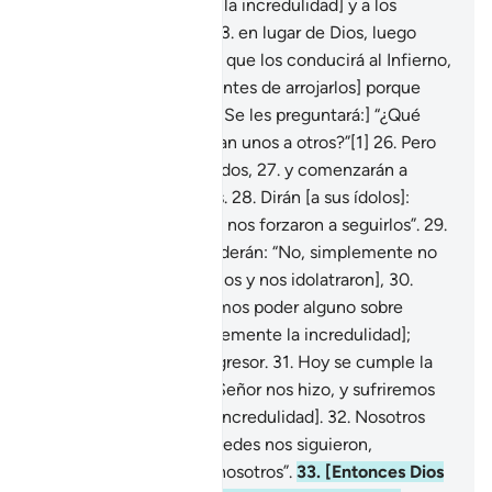
junto con sus pares [en la incredulidad] y a los
[ídolos] que adoraban
23
.
en lugar de Dios, luego
arréenlos por el camino que los conducirá al Infierno,
24
.
pero deténganlos [antes de arrojarlos] porque
serán interrogados.
25
.
[Se les preguntará:] “¿Qué
sucede que no se ayudan unos a otros?”[1]
26
.
Pero
ese día estarán entregados,
27
.
y comenzarán a
reclamarse unos a otros.
28
.
Dirán [a sus ídolos]:
“Ustedes, con su poder, nos forzaron a seguirlos”.
29
.
Pero [los ídolos] responderán: “No, simplemente no
fueron creyentes [en Dios y nos idolatraron],
30
.
pues nosotros no teníamos poder alguno sobre
ustedes [y eligieron libremente la incredulidad];
fueron un pueblo transgresor.
31
.
Hoy se cumple la
amenaza que Nuestro Señor nos hizo, y sufriremos
el castigo [por nuestra incredulidad].
32
.
Nosotros
solo los sedujimos y ustedes nos siguieron,
desviándose igual que nosotros”.
33
.
[Entonces Dios