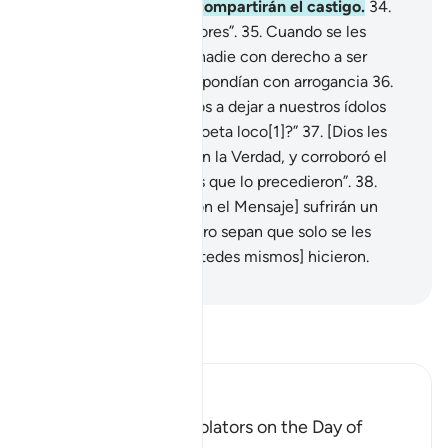
dirá:] “Todos ustedes compartirán el castigo.
34
.
Eso haré con los pecadores”.
35
.
Cuando se les
decía: “No hay nada ni nadie con derecho a ser
adorado salvo Dios”, respondían con arrogancia
36
.
diciendo: “¿Acaso vamos a dejar a nuestros ídolos
por las palabras de un poeta loco[1]?”
37
.
[Dios les
dirá:] “Él se presentó con la Verdad, y corroboró el
Mensaje de los Profetas que lo precedieron”.
38
.
Ustedes [que rechazaron el Mensaje] sufrirán un
castigo doloroso.
39
.
Pero sepan que solo se les
retribuirá por lo que [ustedes mismos] hicieron.
-
Sheikh Isa Garcia
Lee Tafsir
Ibn Kathir (Abridged)
The arguing of the Idolators on the Day of