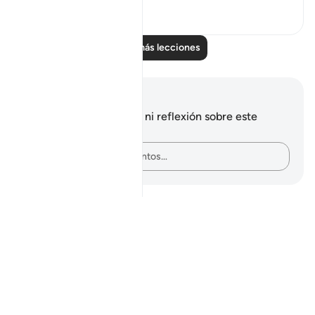
0
0
Leer más lecciones
Notas y reflexiones
No tienes ninguna nota ni reflexión sobre este
versículo.
Plasma tus pensamientos…
Notes