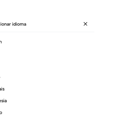
ionar idioma
Iniciar sesión
Le
h
Cap
22
ﱲ
ﱳ
ﱴ
ﱵ
ﱶ
qui
jun
ieron, desviándose igual que nosotros”.
qu
ف
el 
Continuar leyendo
is
de
in
esia
no
en
no
otr
rrection
nos