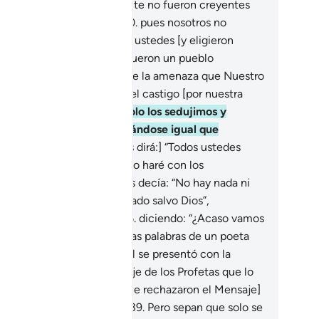
sponderán: “No, simplemente no fueron creyentes
 Dios y nos idolatraron],
30
.
pues nosotros no
níamos poder alguno sobre ustedes [y eligieron
bremente la incredulidad]; fueron un pueblo
nsgresor.
31
.
Hoy se cumple la amenaza que Nuestro
or nos hizo, y sufriremos el castigo [por nuestra
redulidad].
32
.
Nosotros solo los sedujimos y
tedes nos siguieron, desviándose igual que
sotros”.
33
.
[Entonces Dios dirá:] “Todos ustedes
mpartirán el castigo.
34
.
Eso haré con los
cadores”.
35
.
Cuando se les decía: “No hay nada ni
die con derecho a ser adorado salvo Dios”,
spondían con arrogancia
36
.
diciendo: “¿Acaso vamos
ejar a nuestros ídolos por las palabras de un poeta
o[1]?”
37
.
[Dios les dirá:] “Él se presentó con la
rdad, y corroboró el Mensaje de los Profetas que lo
ecedieron”.
38
.
Ustedes [que rechazaron el Mensaje]
rirán un castigo doloroso.
39
.
Pero sepan que solo se