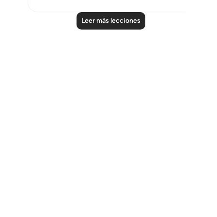
Leer más lecciones
Notes
placeholders
close