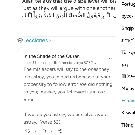
Allah tells us that the disbeliever will blame on
Portu
just as they will argue with one another in the le
َحَآجُّونَ فِى النَّـارِ فَيَقُولُ الضُّعَفَاءُ لِلَّذِينَ اسْتَكْـبَرُواْ إِنَّا ك
русск
Shqip
Lecciones
ภาษา
Türkç
In the Shade of the Quran
hace 31 semanas
·
Referencias
aleya 37:32
اردو
The misleaders will say to the ones they
简体
led astray, you joined us because of your
propensity to follow error. We did nothing
Melay
to you; instead, you followed us in our
error:
Españ
Kiswah
If we led you astray, we ourselves were
astray. (Verse 32)
Tiếng 
0
0