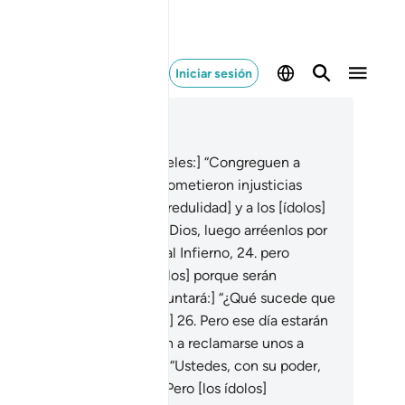
Iniciar sesión
er en contexto
ítulo 37, Página 447, Juz 23
.
[Se les ordenará a los ángeles:] “Congreguen a
enes fueron [idólatras y] cometieron injusticias
to con sus pares [en la incredulidad] y a los [ídolos]
e adoraban
23
.
en lugar de Dios, luego arréenlos por
camino que los conducirá al Infierno,
24
.
pero
ténganlos [antes de arrojarlos] porque serán
terrogados.
25
.
[Se les preguntará:] “¿Qué sucede que
 se ayudan unos a otros?”[1]
26
.
Pero ese día estarán
tregados,
27
.
y comenzarán a reclamarse unos a
os.
28
.
Dirán [a sus ídolos]: “Ustedes, con su poder,
 forzaron a seguirlos”.
29
.
Pero [los ídolos]