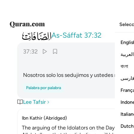
Selecc
037
فاغويناكم انا كنا غاوين ٣٢
As-Sáffat
37:32
Englis
37:32
العربية
বাংলা
Nosotros solo los sedujimos y ustedes nos sigu
ارسی
Palabra por palabra
França
Lee Tafsir
Indon
Italia
Ibn Kathir (Abridged)
Dutch
The arguing of the Idolators on the Day of Resu