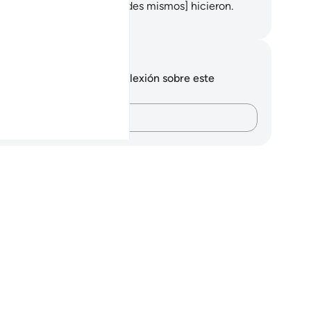
 retribuirá por lo que [ustedes mismos] hicieron.
eikh Isa Garcia
tas y reflexiones
 tienes ninguna nota ni reflexión sobre este
sículo.
Plasma tus pensamientos…