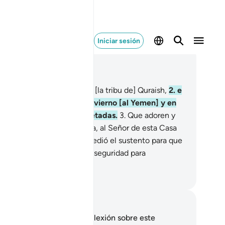
Iniciar sesión
er en contexto
ítulo 106, Página 602, Juz 30
e proporcioné seguridad a [la tribu de] Quraish,
2
.
e
ce que sus caravanas en invierno [al Yemen] y en
rano [a Siria] fueran respetadas.
3
.
Que adoren y
radezcan, en consecuencia, al Señor de esta Casa
 Ka‘bah],
4
.
Quien les concedió el sustento para que
 sufrieran hambre y les dio seguridad para
tegerlos del peligro.
eikh Isa Garcia
tas y reflexiones
 tienes ninguna nota ni reflexión sobre este