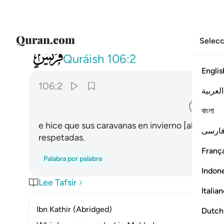
Selecc
106
ايلافهم رحلة الشتاء والصيف ٢
Quráish
106:2
Englis
106:2
العربية
ﱈ
বাংলা
e hice que sus caravanas en invierno [al Yemen]
ارسی
respetadas.
França
Palabra por palabra
Indon
Lee Tafsir
Italia
Ibn Kathir (Abridged)
Dutch