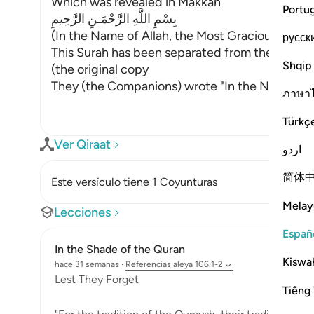
Which was revealed in Makkah
Portu
بِسْمِ اللَّهِ الرَّحْمَـنِ الرَّحِيمِ
(In the Name of Allah, the Most Gracious, the M
русск
This Surah has been separated from the one th
Shqip
(the original copy
They (the Companions) wrote "In the Name of A
ภาษา
Türkç
Ver Qiraat
اردو
简体
Este versículo tiene 1 Coyunturas
Melay
Lecciones
Españ
In the Shade of the Quran
Kiswah
hace 31 semanas
·
Referencias
aleya 106:1-2
Lest They Forget
Tiếng 