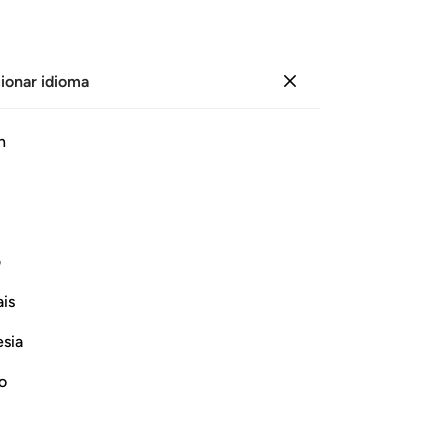
ionar idioma
Iniciar sesión
Le
h
Cap
1
.
L
ﱄ
ﱅ
ﱆ
ﱇ
hi
ve
 y en verano [a Siria] fueran
ag
ف
[la
is
no
Continuar leyendo
pro
esia
-
Sh
no
No
No