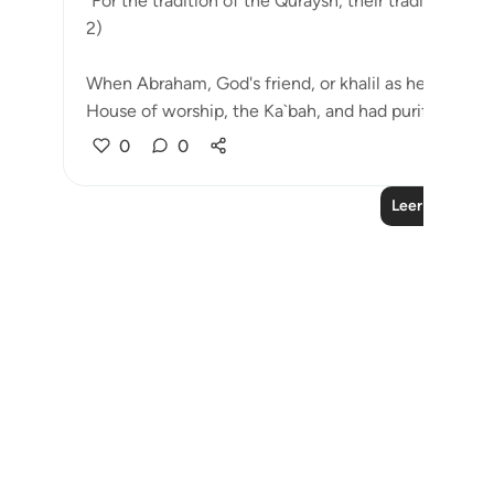
"For the tradition of the Quraysh, their tradition of 
2)
When Abraham, God's friend, or khalil as he is calle
House of worship, the Ka`bah, and had purifie...
Ver
0
0
Leer más lecc
Notes
placeholders
close