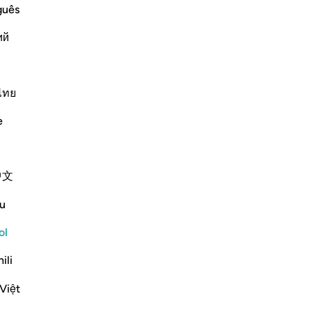
ver
guês
ost Merciful.
ий
at preceded it in the primary Mushaf
llah, the Most Gracious, the
…
Leer más
ไทย
Más Tafsires
e
中文
Ver coyunturas
u
ol
ili
Việt