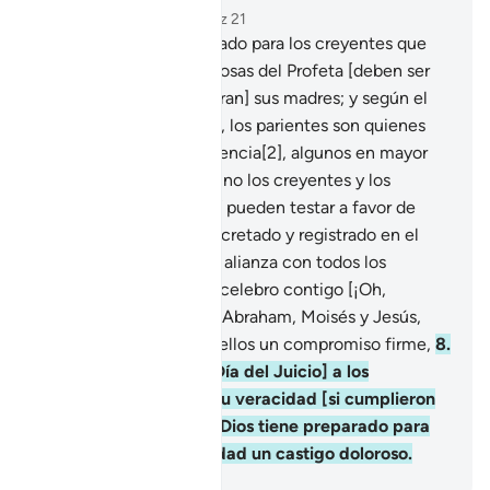
Capítulo 33, Página 419, Juz 21
6
.
El Profeta es más amado para los creyentes que
ellos mismos[1]; las esposas del Profeta [deben ser
respetadas como si fueran] sus madres; y según el
Libro de Dios [el Corán], los parientes son quienes
tienen derecho a la herencia[2], algunos en mayor
proporción que otros, y no los creyentes y los
emigrados, pero aun así pueden testar a favor de
ellos[3]. Esto ha sido decretado y registrado en el
Libro[4].
7
.
Celebré una alianza con todos los
Profetas, la misma que celebro contigo [¡Oh,
Mujámmad!], con Noé, Abraham, Moisés y Jesús,
hijo de María. Tomé de ellos un compromiso firme,
8
.
para preguntarles [el Día del Juicio] a los
veraces[1] acerca de su veracidad [si cumplieron
con ese compromiso]. Dios tiene preparado para
los que negaron la verdad un castigo doloroso.
-
Sheikh Isa Garcia