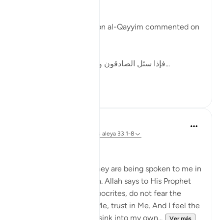
truthfulness.' [8]
In one of his writings, ibn al-Qayyim commented on
this by writing:
[فإذا سئل الصادقون وحوسبوا على صدقهم، ف...
Ver más
12
2
Dr Maryam Fayyaz
hace 48 semanas
·
Referencias
aleya 33:1-8
Bismillah
I hear the verses as if they are being spoken to me in
the stillness of Madinah. Allah says to His Prophet
ﷺ: do not obey the hypocrites, do not fear the
disbelievers, fear only Me, trust in Me. And I feel the
weight of those words sink into my own...
Ver más