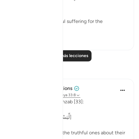
them:
"He has prepared painful suffering for the
unbelievers." (Verse 8)
0
0
Leer más lecciones
Reflexiones
Tulayhah Tafsir Translations
el año pasado
·
Referencias
aleya 33:8
Allah says in surah al-Ahzab [33]:
[لِّيَسْأَلَ الصَّادِقِينَ عَن صِدْقِهِمْ]
'That He may question the truthful ones about their