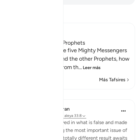
Lee Tafsir
Ibn Kathir (Abridged)
The Covenant of the Prophets
Allah tells us about the five Mighty Messengers
with strong resolve and the other Prophets, how
He took a covenant from th
…
Leer más
Más Tafsires
Lecciones
In the Shade of the Quran
hace 31 semanas
·
Referencias
aleya 33:8
As for those who believed in what is false and made
false claims concerning the most important issue of
all, the issue of faith, a totally different result awaits