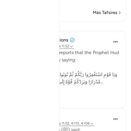
…
Leer más
Más Tafsires
Lecciones
Tulayhah Tafsir Translations
hace 2 años
·
Referencias
aleya 11:52
In surah Hud [11], Allah reports that the Prophet Hud
addressed his people by saying:
[وَيَا قَوْمِ اسْتَغْفِرُوا رَبَّكُمْ ثُمَّ تُوبُوا إِلَيْهِ يُرْسِلِ السَّمَاءَ عَلَيْكُم
مِّدْرَارًا وَيَزِدْكُمْ قُوَّةً إِلَىٰ قُوَّتِكُمْ وَلَا تَتَوَلَّوْا مُجْرِمِينَ...
Ver más
4
0
Waleed Basyouni
hace 5 años
·
Referencias
aleya 11:52, 4:110, 4:106
The Messenger of Allah (ﷺ) said: