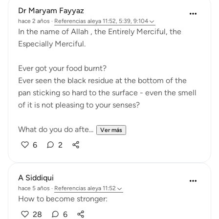
Dr Maryam Fayyaz
hace 2 años
·
Referencias
aleya 11:52, 5:39, 9:104
In the name of Allah , the Entirely Merciful, the
Especially Merciful.
Ever got your food burnt?
Ever seen the black residue at the bottom of the
pan sticking so hard to the surface - even the smell
of it is not pleasing to your senses?
What do you do afte...
Ver más
6
2
A Siddiqui
hace 5 años
·
Referencias
aleya 11:52
How to become stronger:
28
6