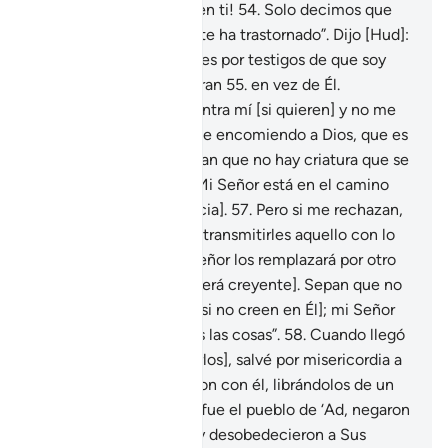
dices. ¡No tenemos fe en ti!
54
.
Solo decimos que
uno de nuestros ídolos te ha trastornado”. Dijo [Hud]:
“Pongo a Dios y a ustedes por testigos de que soy
inocente de lo que adoran
55
.
en vez de Él.
Confabúlense todos contra mí [si quieren] y no me
hagan esperar.
56
.
Yo me encomiendo a Dios, que es
mi Señor y el suyo. Sepan que no hay criatura que se
escape a Su voluntad. Mi Señor está en el camino
recto [y juzga con justicia].
57
.
Pero si me rechazan,
yo habré cumplido con transmitirles aquello con lo
que fui enviado, y mi Señor los remplazará por otro
pueblo diferente [que será creyente]. Sepan que no
Lo perjudican en nada [si no creen en Él]; mi Señor
es el Protector de todas las cosas”.
58
.
Cuando llegó
Mi designio [de destruirlos], salvé por misericordia a
Hud y a quienes creyeron con él, librándolos de un
castigo terrible.
59
.
Así fue el pueblo de ‘Ad, negaron
los signos de su Señor y desobedecieron a Sus