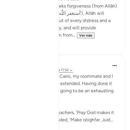
'Whoever constantly seeks forgiveness (from Allāh)
(saying 'astaghfirullāh | أستغفر اللّٰه'), Allāh will
appoint for him a way out of every distress and a
relief from every anxiety, and will provide
sustenance for him from from...
Ver más
47
2
Maryam Amir
hace 5 años
·
Referencias
aleya 11:52
When I was studying in Cairo, my roommate and I
needed to get our visas extended. Having done it
before, we knew it was going to be an exhausting
experience.
We said to one of our teachers, 'Pray God makes it
easy for us!' She responded, 'Make istighfar. Just...
Ver más