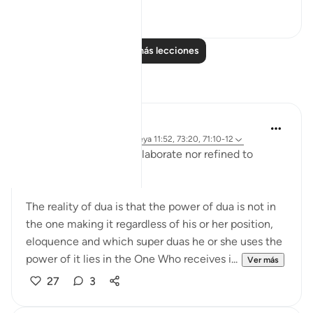
105
9
Leer más lecciones
Reflexiones
Hammad Fahim
el año pasado
·
Referencias
aleya 11:52, 73:20, 71:10-12
Our duas need not be elaborate nor refined to
perfection.
The reality of dua is that the power of dua is not in
the one making it regardless of his or her position,
eloquence and which super duas he or she uses the
power of it lies in the One Who receives i...
Ver más
27
3