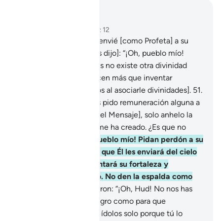
Leer en contexto
Capítulo 11, Página 227, Juz 12
50
.
Al pueblo de ‘Ad le envié [como Profeta] a su
hermano Hud [quien les dijo]: “¡Oh, pueblo mío!
Adoren solo a Dios, pues no existe otra divinidad
salvo Él; ustedes no hacen más que inventar
mentiras [acerca de Dios al asociarle divinidades].
51
.
¡Oh, pueblo mío! No les pido remuneración alguna a
cambio [de trasmitirles el Mensaje], solo anhelo la
recompensa de Quien me ha creado. ¿Es que no
reflexionan?
52
.
¡Oh, pueblo mío! Pidan perdón a su
Señor y arrepiéntanse, que Él les enviará del cielo
lluvias benditas, aumentará su fortaleza y
multiplicará su poderío. No den la espalda como
los criminales”.
53
.
Dijeron: “¡Oh, Hud! No nos has
presentado ningún milagro como para que
abandonemos nuestros ídolos solo porque tú lo