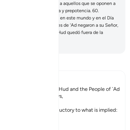
Mensajeros, y siguieron a aquellos que se oponen a
la verdad con arrogancia y prepotencia.
60
.
Recibieron la maldición en este mundo y en el Día
del Juicio. Los habitantes de ‘Ad negaron a su Señor,
y por ello el pueblo de Hud quedó fuera de la
misericordia.
-
Sheikh Isa Garcia
Lee Tafsir
Ibn Kathir (Abridged)
The Story of Prophet Hud and the People of `Ad
Allah, the Exalted, says,
و
(And) This is an introductory to what is implied:
"Verily, We sent."
إِلَى عَ