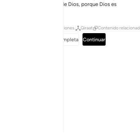
repugnaría. Tengan temor de Dios, porque Dios es
Indulgente, Misericordioso.
Tafsires
Lecciones
Reflexiones.
Qiraat
Contenido relaciona
Leer sura completa
Continuar