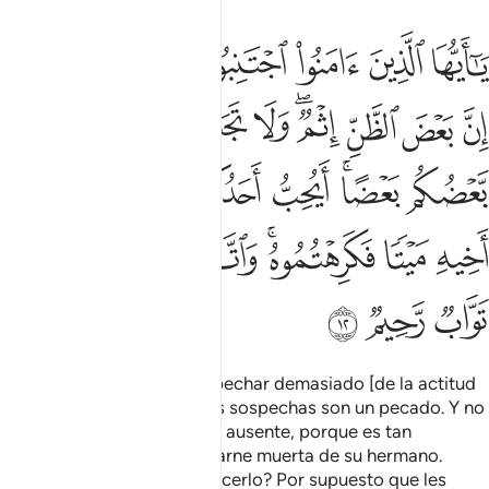
ﱁ
ﱂ
ﱃ
ﱄ
ﱅ
ﱆ
ﱇ
ا ايها الذين امنوا اجتنبوا كثيرا من الظن ان بعض الظن اثم ولا تجسسوا 
َـٰٓأَيُّهَا ٱلَّذِينَ ءَامَنُوا۟ ٱجْتَنِبُوا۟ كَثِيرًۭا مِّنَ ٱلظَّنِّ إِنَّ بَعْضَ ٱلظَّنِّ إِثْ
ﱈ
ﱉ
ﱊ
ﱋﱌ
ﱍ
ﱎ
ﱏ
ﱐ
ﱑ
ﱒﱓ
ﱔ
ﱕ
ﱖ
ﱗ
ﱘ
ﱙ
ﱚ
ﱛﱜ
ﱝ
ﱞﱟ
ﱠ
ﱡ
ﱢ
ﱣ
ﱤ
¡Oh, creyentes! Eviten sospechar demasiado [de la actitud
de los demás] pues algunas sospechas son un pecado. Y no
se espíen, ni hablen mal del ausente, porque es tan
repulsivo como comer la carne muerta de su hermano.
¿Acaso alguien desearía hacerlo? Por supuesto que les