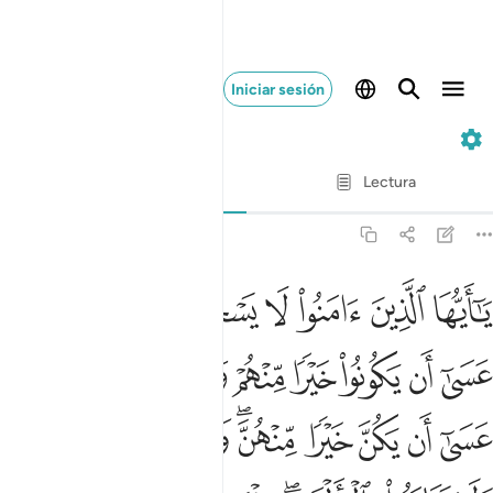
Iniciar sesión
49. Al-Húyurát
Verso por verso
Lectura
Traducción
: Sheikh Isa Garcia
49:11
ﲷ
ﲸ
ﲹ
ﲺ
ﲻ
ﲼ
ﲽ
ﲾ
ا ايها الذين امنوا لا يسخر قوم من قوم عسى ان يكونوا خيرا منهم ولا ن
َـٰٓأَيُّهَا ٱلَّذِينَ ءَامَنُوا۟ لَا يَسْخَرْ قَوْمٌۭ مِّن قَوْمٍ عَسَىٰٓ أَن يَك
ﲿ
ﳀ
ﳁ
ﳂ
ﳃ
ﳄ
ﳅ
ﳆ
ﳇ
ﳈ
ﳉ
ﳊ
ﳋ
ﳌﳍ
ﳎ
ﳏ
ﳐ