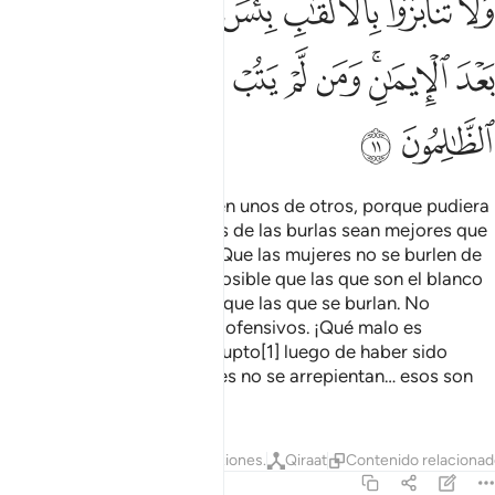
ﳑ
ﳒ
ﳓﳔ
ﳕ
ﳖ
ﳗ
ﳘ
ﳙﳚ
ﳛ
ﳜ
ﳝ
ﳞ
ﳟ
ﳠ
ﳡ
¡Oh, creyentes! No se burlen unos de otros, porque pudiera
ser que los que son blancos de las burlas sean mejores que
los que se están burlando. Que las mujeres no se burlen de
otras mujeres, porque es posible que las que son el blanco
de las burlas sean mejores que las que se burlan. No
difamen ni pongan apodos ofensivos. ¡Qué malo es
comportarse como un corrupto[1] luego de haber sido
agraciado con la fe! Quienes no se arrepientan… esos son
los injustos.
1
Tafsires
Lecciones
Reflexiones.
Qiraat
Contenido relaciona
49:12