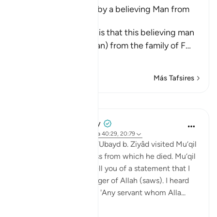
Musa was supported by a believing Man from
Fir`awn's Family
The well-known view is that this believing man
was a Coptic (Egyptian) from the family of F
…
Leer más
Más Tafsires
Lecciones
Prophetic Commentary
hace 8 años
·
Referencias
aleya 40:29, 20:79
Al-Hasan narrates that ‘Ubayd b. Ziyâd visited Mu‘qil
b. Yasâr during his illness from which he died. Mu‘qil
narrates to him: I will tell you of a statement that I
heard from the Messenger of Allah (saws). I heard
the Prophet (saws) say: 'Any servant whom Alla...
Ver más