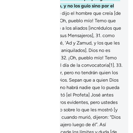
que considero correcto, y no los guío sino por el
buen camino”.
30
.
Pero dijo el hombre que creía [de
la familia del Faraón]: “¡Oh, pueblo mío! Temo que
les ocurra lo mismo que a los aliados [incrédulos que
se complotaron contra sus Mensajeros],
31
.
como
ocurrió al pueblo de Noé, ‘Ad y Zamud, y los que les
sucedieron [que fueron aniquilados]. Dios no es
injusto con Sus siervos.
32
.
¡Oh, pueblo mío! Temo
que [sean castigados] el día de la convocatoria[1].
33
.
Ese día pretenderán huir, pero no tendrán quien los
proteja del castigo de Dios. Sepan que a quien Dios
abandona en el desvío, no habrá nadie que lo pueda
guiar”.
34
.
Se les presentó [el Profeta] José antes
[que Moisés] con milagros evidentes, pero ustedes
permanecieron dudando sobre lo que les mostró [y
no creyeron], hasta que cuando murió, dijeron: “Dios
no enviará ningún Mensajero luego de él”. Así
extravía Dios a quien excede los límites y duda [de