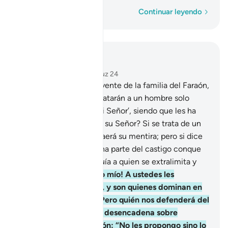
Palabra por palabra
Continuar leyendo
Leer en contexto
Capítulo 40, Página 470, Juz 24
28
.
Dijo un hombre creyente de la familia del Faraón,
que ocultaba su fe: “¿Matarán a un hombre solo
porque dice: ‘Dios es mi Señor’, siendo que les ha
presentado milagros de su Señor? Si se trata de un
mentiroso, sobre él recaerá su mentira; pero si dice
la verdad, los azotará una parte del castigo conque
los amenaza. Dios no guía a quien se extralimita y
miente.
29
.
¡Oh, pueblo mío! A ustedes les
pertenece el reino hoy, y son quienes dominan en
la tierra [de Egipto]. ¿Pero quién nos defenderá del
castigo de Dios, si Él lo desencadena sobre
nosotros?” Dijo el Faraón: “No les propongo sino lo