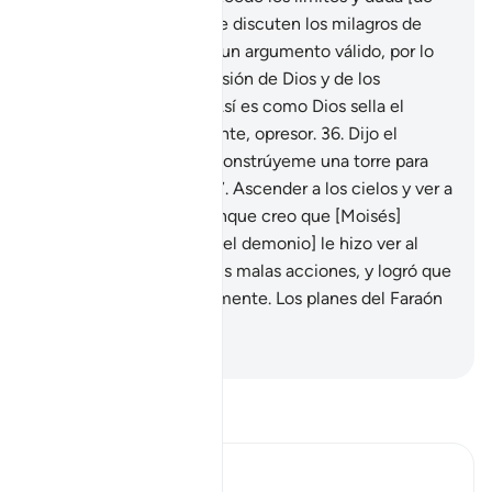
Su Mensaje],
35
.
los que discuten los milagros de
Dios sin haber recibido un argumento válido, por lo
que acrecientan la aversión de Dios y de los
creyentes hacia ellos. Así es como Dios sella el
corazón de todo arrogante, opresor.
36
.
Dijo el
Faraón: “¡Oh, Hamán! Constrúyeme una torre para
que pueda ascender.
37
.
Ascender a los cielos y ver a
quién adora Moisés, aunque creo que [Moisés]
miente”. Así fue como [el demonio] le hizo ver al
Faraón como buenas sus malas acciones, y logró que
se extraviara completamente. Los planes del Faraón
fracasaron.
-
Sheikh Isa Garcia
Lee Tafsir
Ibn Kathir (Abridged)