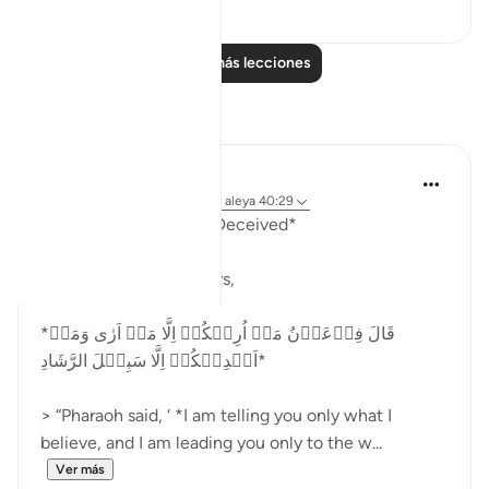
0
0
Leer más lecciones
Reflexiones
Abu Hizkeel
hace 21 semanas
·
Referencias
aleya 40:29
*How the Masses Are Deceived*
Allah (ʿazza wa jall) says,
*قَالَ فِرۡعَوۡنُ مَاۤ اُرِيۡكُمۡ اِلَّا مَاۤ اَرٰى وَمَاۤ
اَهۡدِيۡكُمۡ اِلَّا سَبِيۡلَ الرَّشَادِ‏*
> “Pharaoh said, ‘ *I am telling you only what I
believe, and I am leading you only to the w...
Ver más