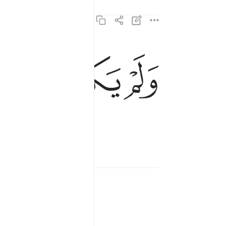
ﱎ
ﱏ
ﱐ
ﱑ
ولم يكن له كفوا احد ٤
وَلَمْ يَكُن لَّهُۥ كُفُوًا أَحَدٌۢ ٤