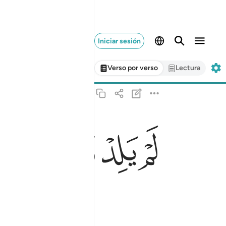
Iniciar sesión
Verso por verso
Lectura
ﱉ
ﱊ
ﱋ
ﱌ
ﱍ
لم يلد ولم يولد ٣
لَمْ يَلِدْ وَلَمْ يُولَدْ ٣