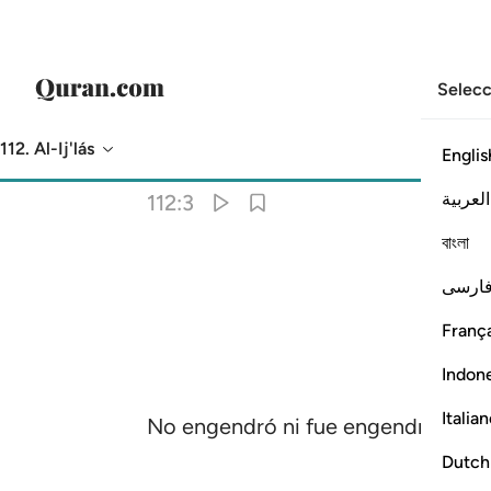
Selecc
112. Al-Ij'lás
Englis
Traducción
: Sheikh Isa Garcia
العربية
112:3
বাংলা
ارسی
França
Indon
Italia
No engendró ni fue engendrado.
Dutch