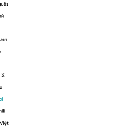
guês
dith
Contenido relacionado
ий
ﱒ
ﱓ
ไทย
e
jante a Él”.
中文
u
raat
Hadith
Contenido relacionado
ol
Sura anterior
Comienzo de la sura
Sura siguiente
ili
Việt