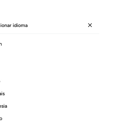
ionar idioma
Iniciar sesión
Página
604
Juz
30
/
Hizb
60
h
ف
is
esia
no