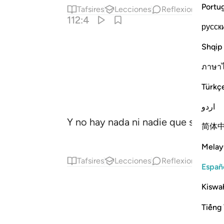
Portu
Tafsires
Lecciones
Reflexiones.
Ha
112:4
русск
Shqip
ภาษา
Türkç
اردو
Y no hay nada ni nadie que sea seme
简体
Melay
Tafsires
Lecciones
Reflexiones.
Qi
Españ
Kiswah
Tiếng 