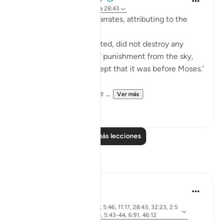
hace 8 años
·
Referencias
aleya 28:43
Abu Sa‘eed al-Khudri narrates, attributing to the
Prophet (saws):
'Allah, Blessed and Exalted, did not destroy any
nation with any form of punishment from the sky,
nor from the earth, except that it was before Moses.'
Then he recited:
And We gave Moses the ...
Ver más
0
0
Leer más lecciones
Reflexiones
Khalid Bashir
hace 6 años
·
aleya 37:117, 7:145, 5:46, 11:17, 28:43, 32:23, 2:5
Referencias
3, 40:53-54, 6:154, 5:43-44, 6:91, 46:12