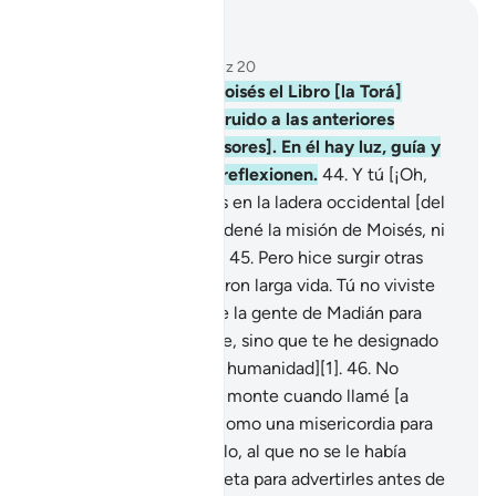
Leer en contexto
Capítulo 28, Página 390, Juz 20
43
.
Le he revelado a Moisés el Libro [la Torá]
después de haber destruido a las anteriores
generaciones [de opresores]. En él hay luz, guía y
misericordia para que reflexionen.
44
.
Y tú [¡Oh,
Mujámmad!] no estabas en la ladera occidental [del
monte Sinaí] cuando ordené la misión de Moisés, ni
fuiste testigo de ello[1].
45
.
Pero hice surgir otras
generaciones que tuvieron larga vida. Tú no viviste
[¡Oh, Mujámmad!] entre la gente de Madián para
transmitirles Mi Mensaje, sino que te he designado
Mensajero [para toda la humanidad][1].
46
.
No
estabas en la ladera del monte cuando llamé [a
Moisés, y te lo revelo] como una misericordia para
que adviertas a tu pueblo, al que no se le había
presentado ningún Profeta para advertirles antes de