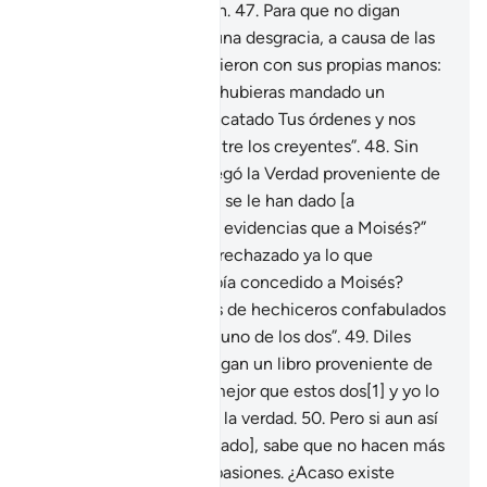
ti. Quizás así reflexionen.
47
.
Para que no digan
cuando les acontezca una desgracia, a causa de las
acciones malas que hicieron con sus propias manos:
“¡Señor nuestro! Si nos hubieras mandado un
Mensajero, habríamos acatado Tus órdenes y nos
hubiéramos contado entre los creyentes”.
48
.
Sin
embargo, cuando les llegó la Verdad proveniente de
Mí dijeron: “¿Por qué no se le han dado [a
Mujámmad] las mismas evidencias que a Moisés?”
Pero, ¿acaso no habían rechazado ya lo que
anteriormente se le había concedido a Moisés?
Dijeron: “Son dos clases de hechiceros confabulados
y no les creemos a ninguno de los dos”.
49
.
Diles
[¡Oh, Mujámmad!]: “Traigan un libro proveniente de
Dios que sea una guía mejor que estos dos[1] y yo lo
seguiré, si es que dicen la verdad.
50
.
Pero si aun así
no responden [a tu llamado], sabe que no hacen más
que seguir sus propias pasiones. ¿Acaso existe