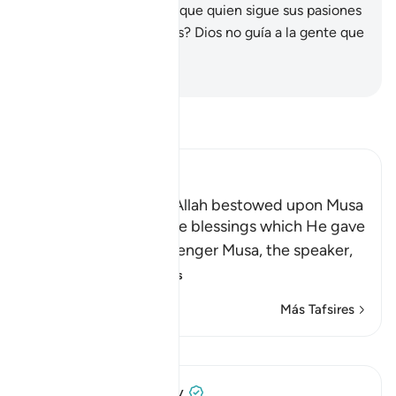
alguien más extraviado que quien sigue sus pasiones
sin ninguna guía de Dios? Dios no guía a la gente que
comete injusticias.
-
Sheikh Isa Garcia
Lee Tafsir
Ibn Kathir (Abridged)
The Blessings which Allah bestowed upon Musa
Allah tells us about the blessings which He gave
His servant and Messenger Musa, the speaker,
may the best
…
Leer más
Más Tafsires
Lecciones
Prophetic Commentary