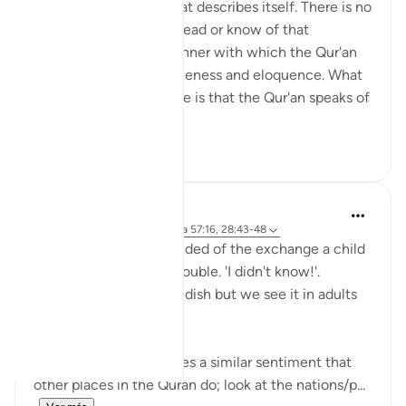
The Qur'an is a book that describes itself. There is no
other book that I have read or know of that
describes itself in a manner with which the Qur'an
speaks of its own uniqueness and eloquence. What
is even more remarkable is that the Qur'an speaks of
yet ano...
Ver más
6
0
Hana Alasry
hace 6 años
·
Referencias
aleya 57:16, 28:43-48
I'm automatically reminded of the exchange a child
has when they get in trouble. 'I didn't know!'.
Displacing blame is childish but we see it in adults
too.
This set of verses echoes a similar sentiment that
other places in the Quran do; look at the nations/p...