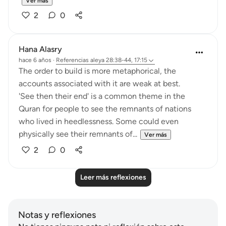
Ver más
2
0
Hana Alasry
hace 6 años
·
Referencias
aleya 28:38-44, 17:15
The order to build is more metaphorical, the
accounts associated with it are weak at best.
'See then their end' is a common theme in the
Quran for people to see the remnants of nations
who lived in heedlessness. Some could even
physically see their remnants of...
Ver más
2
0
Leer más reflexiones
Notas y reflexiones