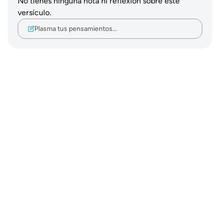
No tienes ninguna nota ni reflexión sobre este
versículo.
Plasma tus pensamientos…
Notes
placeholders
close