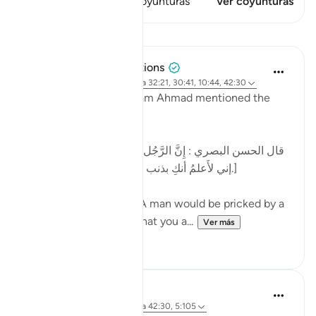
Este versículo tiene 1 Coyunturas
Ver coyunturas
Lecciones
Tulayhah Tafsir Translations
hace 2 años
·
Referencias
aleya 32:21, 30:41, 10:44, 42:30
In one of his works, Imam Ahmad mentioned the
following statement:
[قال الحسن البصري : إِنَّ الرَّجُل كان يُشاكُ الشوكة يقول:
إني لأَعلمُ أنكِ بذنب ، وما ظلمني ربي عز وجل.]
al-Hasan al-Basri said: A man would be pricked by a
thorn and say, 'I know that you a...
Ver más
12
5
Dr. Hatem Al-Haj
hace 4 años
·
Referencias
aleya 42:30, 5:105