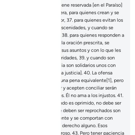
recompensa que Dios tiene reservada [en el Paraíso]
será mejor y más duradera, para quienes crean y se
encomienden a su Señor,
37
.
para quienes evitan los
pecados graves y las obscenidades, y cuando se
enojan saben perdonar;
38
.
para quienes responden a
su Señor, cumplen con la oración prescrita, se
consultan para resolver sus asuntos y con lo que les
he concedido hacen caridades,
39
.
y cuando son
víctimas de una injusticia son solidarios unos con
otros [para restablecer la justicia].
40
.
La ofensa
debe ser retribuida por una pena equivalente[1], pero
quienes sepan perdonar y acepten conciliar serán
recompensados por Dios. Él no ama a los injustos.
41
.
Quien se defiende cuando es oprimido, no debe ser
reprochado.
42
.
Los que deben ser reprochados son
quienes oprimen a la gente y se comportan con
soberbia en la Tierra sin derecho alguno. Esos
sufrirán un castigo doloroso.
43
.
Pero tener paciencia