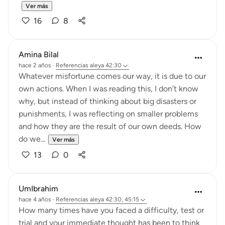
Ver más
16
8
Amina Bilal
hace 2 años
·
Referencias
aleya 42:30
Whatever misfortune comes our way, it is due to our
own actions. When I was reading this, I don’t know
why, but instead of thinking about big disasters or
punishments, I was reflecting on smaller problems
and how they are the result of our own deeds. How
do we...
Ver más
13
0
UmIbrahim
hace 4 años
·
Referencias
aleya 42:30, 45:15
How many times have you faced a difficulty, test or
trial and your immediate thought has been to think