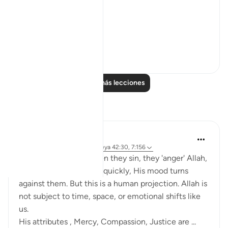
'He pardons most.'
The word u...
Ver más
28
4
Leer más lecciones
Reflexiones
Salihu Abba
el año pasado
·
Referencias
aleya 42:30, 7:156
Many people think when they sin, they 'anger' Allah,
and unless they repent quickly, His mood turns
against them. But this is a human projection. Allah is
not subject to time, space, or emotional shifts like
us.
His attributes , Mercy, Compassion, Justice are ...