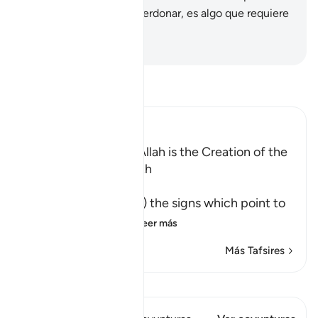
[ante las injusticias] y perdonar, es algo que requiere
de gran determinación.
-
Sheikh Isa Garcia
Lee Tafsir
Ibn Kathir (Abridged)
Among the Signs of Allah is the Creation of the
Heavens and the Earth
وَمِنْ ءَايَـتِهِ
(And among His Ayat) the signs which point to
His great might an
…
Leer más
Más Tafsires
Ver Qiraat