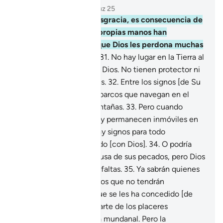
Capítulo 42, Página 486, Juz 25
30
.
Si los aflige una desgracia, es consecuencia de
[los pecados] que sus propias manos han
cometido, a pesar de que Dios les perdona muchas
faltas [por Su gracia].
31
.
No hay lugar en la Tierra al
que puedan escapar de Dios. No tienen protector ni
socorredor fuera de Dios.
32
.
Entre los signos [de Su
misericordia] están los barcos que navegan en el
mar, grandes como montañas.
33
.
Pero cuando
quiere, calma el viento y permanecen inmóviles en
la superficie. En esto hay signos para todo
perseverante, agradecido [con Dios].
34
.
O podría
hacerlos naufragar a causa de sus pecados, pero Dios
perdona muchas de las faltas.
35
.
Ya sabrán quienes
disputan sobre Mis signos que no tendrán
escapatoria[1].
36
.
Lo que se les ha concedido [de
bienes materiales] es parte de los placeres
transitorios de esta vida mundanal. Pero la