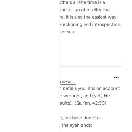
Projecting blame onto others all the time is a
psychological disorder and a sign of intellectual
timidity and incoherence. It is also the easiest way
for people to avoid self-reckoning and introspection.
Please reflect on these verses:
يَا أَيُّهَا الَّذِينَ ...
Ver más
30
1
Yasmin Mogahed
hace 5 años
·
Referencias
aleya 42:30
'And whatever affliction befalls you, it is on account
of what your hands have wrought, and (yet) He
pardons most (of your faults).' (Qur’an, 42:30)
Yes. What we have done, we have done to
ourselves, but look how the ayah ends: