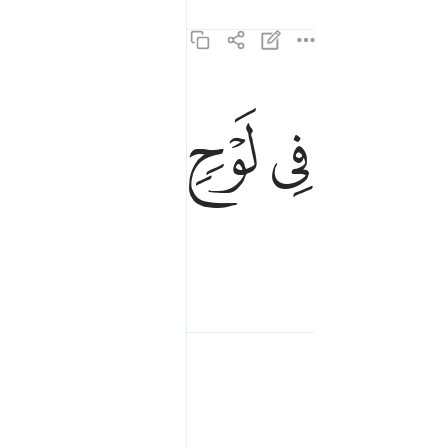
في لوح محفوظ ٢٢
ﳌ
ﳍ
ﳎ
ﳏ
فِى لَوْحٍۢ مَّحْفُوظٍۭ ٢٢