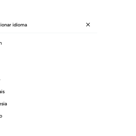
ionar idioma
Iniciar sesión
Página
590
Juz
30
/
Hizb
59
h
ﳋ
ف
is
esia
no