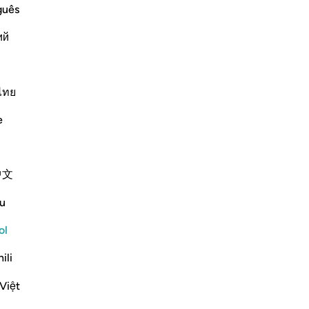
guês
ий
ไทย
e
tegida.
中文
u
raat
ol
Sura anterior
Comienzo de la sura
Sura siguiente
ili
Việt