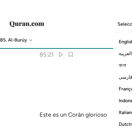
Selecc
85. Al-Burúy
Englis
Traducción
: Sheikh Isa Garcia
العربية
85:21
বাংলা
ارسی
França
Indon
Italia
Este es un Corán glorioso
Dutch