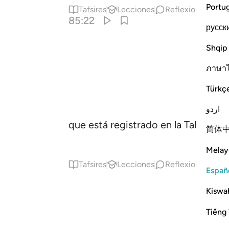
Portu
Tafsires
Lecciones
Reflexiones.
85:22
русск
Shqip
ภาษา
Türkç
اردو
que está registrado en la Tabla Pro
简体
Melay
Tafsires
Lecciones
Reflexiones.
Qi
Españ
Kiswah
Tiếng 