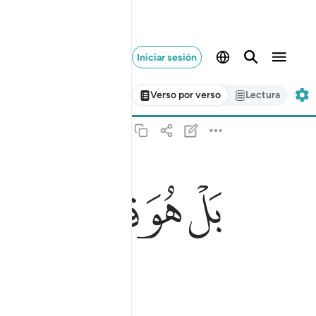
Iniciar sesión
Verso por verso
Lectura
بل هو قران مجيد ٢١
ﳇ
ﳈ
ﳉ
ﳊ
بَلْ هُوَ قُرْءَانٌۭ مَّجِيدٌۭ ٢١