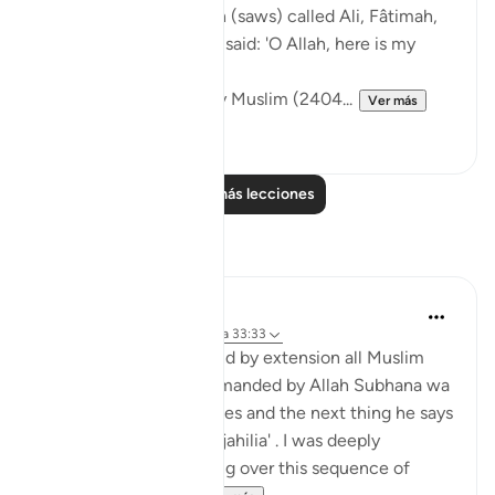
The Messenger of Allah (saws) called Ali, Fâtimah,
Hasan, and Husayn. He said: 'O Allah, here is my
family!'
[Authentic: Narrated by Muslim (2404...
Ver más
1
0
Leer más lecciones
Reflexiones
Hira Younus
hace 2 años
·
Referencias
aleya 33:33
Mothers of believers and by extension all Muslim
women are being commanded by Allah Subhana wa
taala to be at their homes and the next thing he says
is not to do 'tabarruj of jahilia' . I was deeply
reflecting and pondering over this sequence of