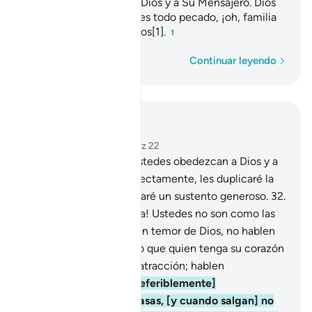
el zakat y obedezcan a Dios y a Su Mensajero. Dios
quiere apartar de ustedes todo pecado, ¡oh, familia
del Profeta!, y purificarlos[1].
1
Palabra por palabra
Continuar leyendo
Leer en contexto
Capítulo 33, Página 422, Juz 22
31
.
Pero a quienes de ustedes obedezcan a Dios y a
su Mensajero, y obren rectamente, les duplicaré la
recompensa y les otorgaré un sustento generoso.
32
.
¡Oh, mujeres del Profeta! Ustedes no son como las
demás mujeres, si tienen temor de Dios, no hablen
con voz dulce, de modo que quien tenga su corazón
enfermo sienta alguna atracción; hablen
recatadamente.
33
.
[Preferiblemente]
permanezcan en sus casas, [y cuando salgan] no