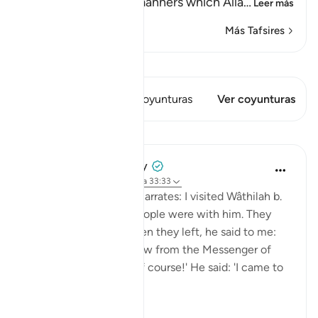
These are the good manners which Alla
…
Leer más
Más Tafsires
Ver Qiraat
Este versículo tiene 2 Coyunturas
Ver coyunturas
Lecciones
Prophetic Commentary
hace 8 años
·
Referencias
aleya 33:33
Shaddâd Abu ‘Ammâr narrates: I visited Wâthilah b.
al-Asqa‘ while some people were with him. They
mentioned Ali, and when they left, he said to me:
'May I tell you what I saw from the Messenger of
Allah (saws)?' I said: 'Of course!' He said: 'I came to
Fâtimah...
Ver más
1
0