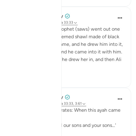
Prophetic Commentary
hace 8 años
·
Referencias
aleya 33:33
‘Âishah narrates: The Prophet (saws) went out one
morning wearing a patterned shawl made of black
wool. Al-Hasan b. Ali came, and he drew him into it,
then al-Husayn came and he came into it with him.
Fâtimah then came, so he drew her in, and then Ali
came and...
Ver más
1
0
Prophetic Commentary
hace 8 años
·
Referencias
aleya 33:33, 3:61
Sa‘d b. Abu Waqqâs narrates: When this ayah came
down:
… say, 'Come, let us call our sons and your sons…'
[3:61]