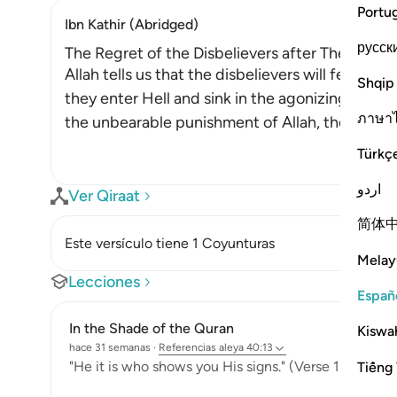
Portu
Ibn Kathir (Abridged)
русск
The Regret of the Disbelievers after They enter
Allah tells us that the disbelievers will feel re
Shqip
they enter Hell and sink in the agonizing depth
ภาษา
the unbearable punishment of Allah, they will 
Türkç
اردو
Ver Qiraat
简体
Este versículo tiene 1 Coyunturas
Melay
Lecciones
Españ
In the Shade of the Quran
Kiswah
hace 31 semanas
·
Referencias
aleya 40:13
"He it is who shows you His signs." (Verse 13)
Tiếng 