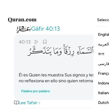
Selecc
040
هو الذي يريكم اياته وينزل لكم 
Gáfir
40:13
Englis
40:13
العربية
ﲗ
ﲘ
ﲙﲚ
ﲛ
ﲜ
বাংলা
ارسی
França
Él es Quien les muestra Sus signos y les envía l
no reflexiona en ello sino quien retorna [a Dios
Indon
Palabra por palabra
Italia
Lee Tafsir
Dutch