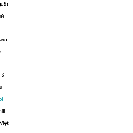
Dio
guês
Di
ий
mu
 Hell
su
gret on the Day of Resurrection, when
[a
 of fire. When they actually experience
co
ไทย
hate themselves with the utm
…
Leer más
nie
e
Más Tafsires
Se
Me
ad
中文
sal
Ver coyunturas
pr
u
res
Ho
ol
Ho
ili
aju
sob
Việt
cor