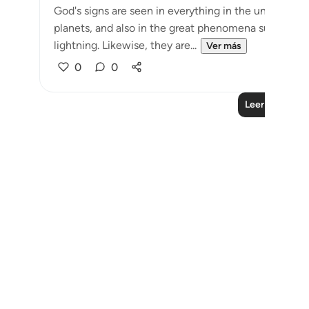
God's signs are seen in everything in the universe: i
planets, and also in the great phenomena such as the
lightning. Likewise, they are...
Ver más
0
0
Leer más lecc