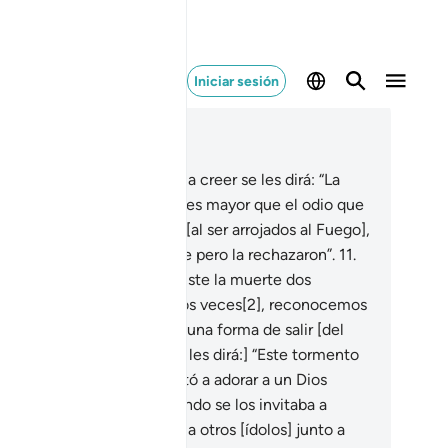
Iniciar sesión
er en contexto
ítulo 40, Página 468, Juz 24
.
Pero a los que se negaron a creer se les dirá: “La
ersión de Dios por ustedes es mayor que el odio que
tirán por ustedes mismos [al ser arrojados al Fuego],
que fueron invitados a la fe pero la rechazaron”.
11
.
rán: “¡Señor nuestro! Nos diste la muerte dos
ces[1] y nos diste la vida dos veces[2], reconocemos
estros pecados; ¿existe alguna forma de salir [del
tigo del Infierno]?”
12
.
[Se les dirá:] “Este tormento
porque, cuando se los invitó a adorar a un Dios
ico, no creyeron; pero cuando se los invitaba a
icarle actos de adoración a otros [ídolos] junto a