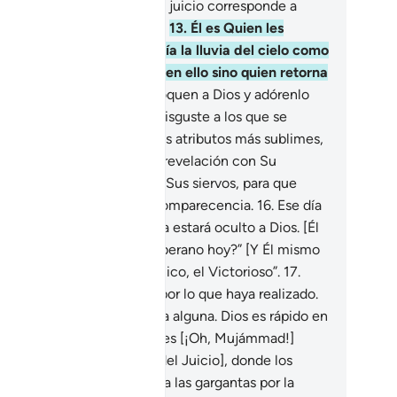
s, entonces sí creyeron. El juicio corresponde a
os, el Sublime, el Supremo.
13
.
Él es Quien les
estra Sus signos y les envía la lluvia del cielo como
stento, pero no reflexiona en ello sino quien retorna
 Dios] arrepentido.
14
.
Invoquen a Dios y adórenlo
n sinceridad, aunque eso disguste a los que se
gan a creer.
15
.
Él posee los atributos más sublimes,
ñor del Trono. Concede la revelación con Su
nsaje a quien Él quiere de Sus siervos, para que
viertan sobre el día de la comparecencia.
16
.
Ese día
drán [de las tumbas] y nada estará oculto a Dios. [Él
eguntará:] “¿Quién es el soberano hoy?” [Y Él mismo
ponderá:] “Solo Dios, el Único, el Victorioso”.
17
.
y cada alma será juzgada por lo que haya realizado.
y no se cometerá injusticia alguna. Dios es rápido en
star cuentas.
18
.
Adviérteles [¡Oh, Mujámmad!]
re la inminencia del Día [del Juicio], donde los
azones se les subirán hasta las gargantas por la