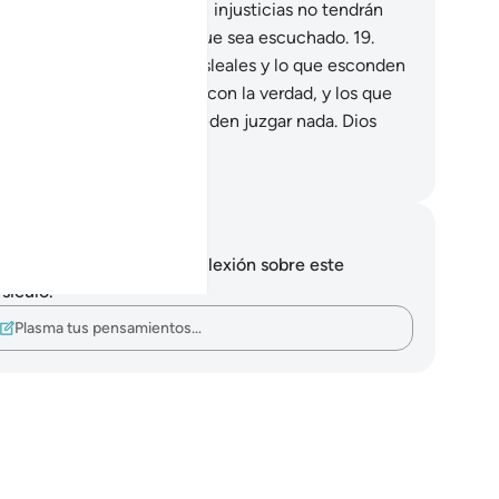
gustia. Los que cometieron injusticias no tendrán
ngún amigo ni intercesor que sea escuchado.
19
.
ios] conoce las miradas desleales y lo que esconden
s corazones.
20
.
Dios juzga con la verdad, y los que
vocan en lugar de Él no pueden juzgar nada. Dios
o lo oye, todo lo ve.
eikh Isa Garcia
tas y reflexiones
 tienes ninguna nota ni reflexión sobre este
sículo.
Plasma tus pensamientos…