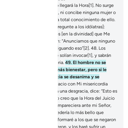
47
.
Solo Él sabe cuándo llegará la Hora[1]. No surge
ningún fruto de su cáliz, ni concibe ninguna mujer o
da a luz sin que Él tenga total conocimiento de ello.
El día que los llame [y pregunte a los idólatras]:
“¿Dónde están los socios [en la divinidad] que Me
atribuían?” Responderán: “Anunciamos que ninguno
de nosotros sigue atestiguando eso”[2].
48
.
Los
abandonará aquello que solían invocar[1], y sabrán
que no tienen escapatoria.
49
.
El hombre no se
cansa de pedir más y más bienestar, pero si le
sucede alguna desgracia se desanima y se
desespera.
50
.
Si lo agracio con Mi misericordia
después de que sufriera una desgracia, dice: “Esto es
lo que me merecía, y no creo que la Hora del Juicio
llegue jamás; pero si compareciera ante mi Señor,
seguro que Él me concedería lo más bello que
existe[1]”. Pero ya les informaré a los que se negaron
a creer todo lo que hicieron, y los haré sufrir un