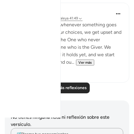
syed Mantsha khan
hace 6 semanas
·
Referencias
aleya 41:49
How often it happens: whenever something goes
against our desires or our choices, we get upset and
become ungrateful to the One who never
abandoned us, to the One who is the Giver. We
might not see the good it holds yet, and we start
being mean and surround ou...
Ver más
19
1
Leer más reflexiones
Notas y reflexiones
No tienes ninguna nota ni reflexión sobre este
versículo.