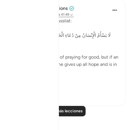
Tulayhah Tafsir Translations
hace 5 años
·
Referencias
aleya 41:49
Allah says in surah al-Fussilat:
لَا يَسْأَمُ الْإِنْسَانُ مِنْ دُعَاءِ الْخَيْرِ وَإِنْ مَسَّهُ الشَّرُّ فَيَئُوسٌ
قَنُوطٌ
'Man does not get tired of praying for good, but if an
evil touches him, then he gives up all hope and is in
despair. ' [41:49]
In p...
Ver más
3
0
Leer más lecciones
Reflexiones