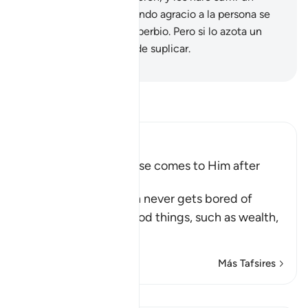
castigo terrible.
51
.
Cuando agracio a la persona se
aparta[1] y se vuelve soberbio. Pero si lo azota un
mal, entonces no deja de suplicar.
-
Sheikh Isa Garcia
Lee Tafsir
Ibn Kathir (Abridged)
Man is fickle when Ease comes to Him after
Difficulty
Allah tells us that man never gets bored of
asking his Lord for good things, such as wealth,
phys
…
Leer más
Más Tafsires
Lecciones