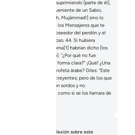
ulterado agregando algo o suprimiendo [parte de él],
rque es una revelación proveniente de un Sabio,
able.
43
.
No dicen de ti [¡Oh, Mujámmad!] sino lo
e ya había sido dicho sobre los Mensajeros que te
ecedieron. Tu Señor es el poseedor del perdón y el
seedor de un castigo doloroso.
44
.
Si hubiera
elado el Corán en otro idioma[1] habrían dicho [los
crédulos de entre tu pueblo]: “¿Por qué no fue
plicado detalladamente en forma clara?” ¡Qué! ¿Una
elación no árabe para un Profeta árabe? Diles: “Este
ro es guía y salud para los creyentes; pero de los que
 niegan a creer sus oídos son sordos y no
mprenden. [Se comportan] como si se los llamara de
lugar muy lejano[2].
eikh Isa Garcia
tas y reflexiones
 tienes ninguna nota ni reflexión sobre este