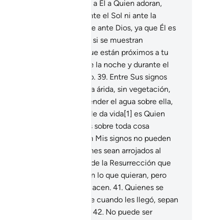
 y la Luna. Si realmente es a Él a Quien adoran,
tonces no se prosternen ante el Sol ni ante la
na[1], sino que prostérnense ante Dios, ya que Él es
ien los ha creado.
38
.
Pero si se muestran
berbios[1], sepan que los que están próximos a tu
ñor[2] Lo glorifican durante la noche y durante el
, y no se cansan de hacerlo.
39
.
Entre Sus signos
á que puedes ver una tierra árida, sin vegetación,
ro cuando Dios hace descender el agua sobre ella,
ra y reverdece. Aquel que le da vida[1] es Quien
ucitará a los muertos. Él es sobre toda cosa
deroso.
40
.
Quienes niegan Mis signos no pueden
ultarse de Mí. ¿Acaso quienes sean arrojados al
fierno serán mejores el Día de la Resurrección que
ienes sean salvos[1]? Hagan lo que quieran, pero
pan que Él ve todo lo que hacen.
41
.
Quienes se
garon a creer en el Mensaje cuando les llegó, sepan
e este es un Libro sublime.
42
.
No puede ser