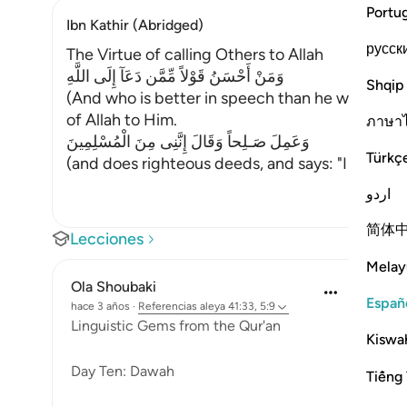
Portu
Ibn Kathir (Abridged)
русск
The Virtue of calling Others to Allah
وَمَنْ أَحْسَنُ قَوْلاً مِّمَّن دَعَآ إِلَى اللَّهِ
Shqip
(And who is better in speech than he who invites
of Allah to Him.
ภาษา
وَعَمِلَ صَـلِحاً وَقَالَ إِنَّنِى مِنَ الْمُسْلِمِينَ
Türkç
(and does righteous deeds, and says: "I am one
اردو
简体
Lecciones
Melay
Ola Shoubaki
Españ
hace 3 años
·
Referencias
aleya 41:33, 5:9
Linguistic Gems from the Qur'an
Kiswah
Day Ten: Dawah
Tiếng 