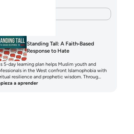
sículo.
Plasma tus pensamientos…
anes de aprendizaje
Standing Tall: A Faith‑Based
Response to Hate
is 5-day learning plan helps Muslim youth and
ofessionals in the West confront Islamophobia with
iritual resilience and prophetic wisdom. Throug…
pieza a aprender