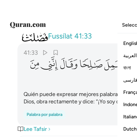
Selecc
041
ومن احسن قولا ممن دعا الى الله وعم
Fussílat
41:33
Englis
41:33
العربية
ﱳ
ﱴ
ﱵ
ﱶ
ﱷ
বাংলা
ارسی
França
Quién puede expresar mejores palabras que aque
Dios, obra rectamente y dice: “¡Yo soy de los 
Indon
Palabra por palabra
Italia
Lee Tafsir
Dutch