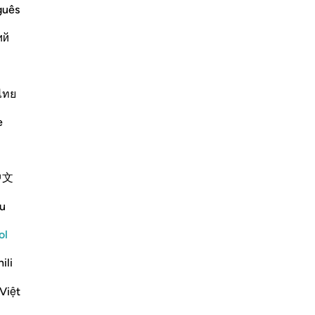
Sol
guês
en
ий
Lu
Qu
 to Allah,) means, he calls the servants
so
Se
ไทย
día
e
 of the
…
est
Leer más
pe
Más Tafsires
vib
中文
res
Reflexiones
Po
u
oc
Fatima Shahbaz
In
ol
hace 33 semanas
·
Referencias
aleya 41:33
qu
After reading Faith Based Response to
ili
se
Hate lesson 2 on the Quran.com I realized
ne
that responding to hatred isn't to prove
Việt
qu
you are right. Instead its more of a