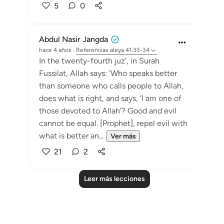
5
0
Abdul Nasir Jangda
hace 4 años
·
Referencias
aleya 41:33-34
In the twenty-fourth juz’, in Surah
Fussilat, Allah says: 'Who speaks better
than someone who calls people to Allah,
does what is right, and says, ‘I am one of
those devoted to Allah’? Good and evil
cannot be equal. [Prophet], repel evil with
what is better an...
Ver más
21
2
Leer más lecciones