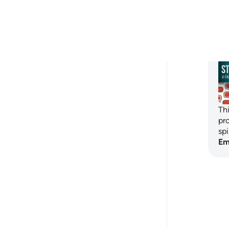
They neglect or even miss the prayer and
ver
we feel d...
Ver más
16
4
Pl
Noorr Sahar
hace 6 años
·
Referencias
aleya 47:24, 41:33
How does Shaytan prevents us from
Doing Tadabur on Qur'an.
Th
pr
The reasons could be different for all of
sp
us.Let me tell you mine and I guess it is
Em
more common. Allah knows best.
I always used to think that if I would write
any reflection or share any beneficial ...
Ver más
10
4