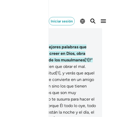
Iniciar sesión
er en contexto
ítulo 41, Página 480, Juz 24
.
Quién puede expresar mejores palabras que
uel que invita a la gente a creer en Dios, obra
ctamente y dice: “¡Yo soy de los musulmanes[1]!”
.
No es lo mismo obrar el bien que obrar el mal.
sponde con una buena actitud[1], y verás que aquel
n quien tenías enemistad se convierte en un amigo
viente.
35
.
Esto no lo logran sino los que tienen
ciencia; no lo logran sino los que son muy
ortunados.
36
.
Si el demonio te susurra para hacer el
l, busca refugio en Dios, porque Él todo lo oye, todo
sabe.
37
.
Entre Sus signos están la noche y el día, el