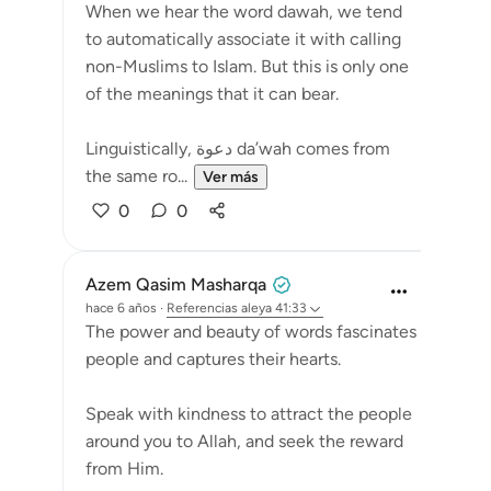
When we hear the word dawah, we tend
to automatically associate it with calling
non-Muslims to Islam. But this is only one
of the meanings that it can bear.
Linguistically, دعوة da’wah comes from
the same ro...
Ver más
0
0
Azem Qasim Masharqa
hace 6 años
·
Referencias
aleya 41:33
The power and beauty of words fascinates
people and captures their hearts.
Speak with kindness to attract the people
around you to Allah, and seek the reward
from Him.