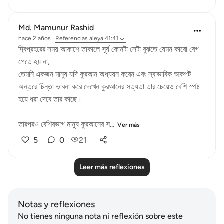
Md. Mamunur Rashid
hace 2 años
·
Referencias
aleya 41:41
দ্বিপ্রহরের সময় আকাশে তাকালে সূর্য‌ কোনটা সেটা বুঝতে যেমন কারো বেগ
পেতে হয় না,
তেমনি একজন মানুষ যদি কুরআন অধ্যয়ন করেন এবং স্বাভাবিক অকপট
অন্তরে চিন্তা ভাবনা করে দেখেন কুরআনের সত্যতা তার চেয়েও বেশি স্পষ্ট
হয়ে ধরা দেবে তার কাছে।
তারপরও বেশিরভাগ মানুষ কুরআনের স...
Ver más
5
0
21
Leer más reflexiones
Notas y reflexiones
No tienes ninguna nota ni reflexión sobre este