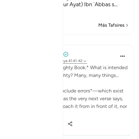
(Verily, Yulhiduna Fi Our Ayat) Ibn `Abbas s
…
Leer más
Más Tafsires
Lecciones
Mohammad Elshinawy
el año pasado
·
Referencias
aleya 41:41-42
*And it is certainly a Mighty Book.* What is intended
by the Quran being mighty? Many, many things…
It is *mightier than to include errors*—which exist
in every work of man—as the very next verse says,
'Falsehood cannot approach it from in front of it, nor
f...
Ver más
20
8
137