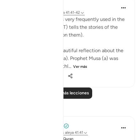
Abdul Nasir Jangda
hace 5 años
·
Referencias
aleya 41:41-42
The Name, 'Al Azeez' is very frequently used in the
Qur’an when Allah (SWT) tells the stories of the
Prophets (peace be upon them).
The scholars share a beautiful reflection about the
story of Prophet Musa (a). Prophet Musa (a) was
born in the time of a ruthl...
Ver más
28
2
531
Leer más lecciones
Reflexiones
Mohammad Elshinawy
hace 33 semanas
·
Referencias
aleya 41:41
Publicado en
Changed by the Quran