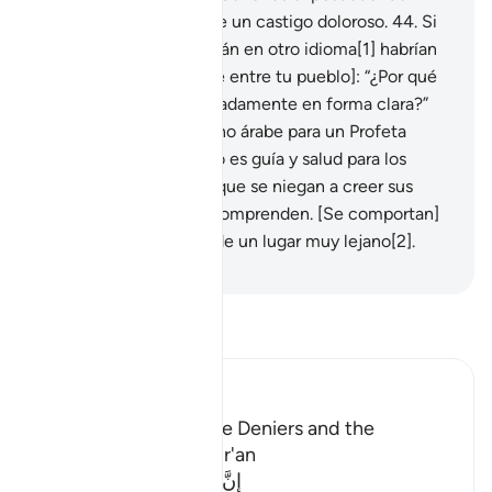
perdón y el poseedor de un castigo doloroso.
44
.
Si
hubiera revelado el Corán en otro idioma[1] habrían
dicho [los incrédulos de entre tu pueblo]: “¿Por qué
no fue explicado detalladamente en forma clara?”
¡Qué! ¿Una revelación no árabe para un Profeta
árabe? Diles: “Este Libro es guía y salud para los
creyentes; pero de los que se niegan a creer sus
oídos son sordos y no comprenden. [Se comportan]
como si se los llamara de un lugar muy lejano[2].
-
Sheikh Isa Garcia
Lee Tafsir
Ibn Kathir (Abridged)
The Punishment of the Deniers and the
Description of the Qur'an
إِنَّ الَّذِينَ يُلْحِدُونَ فِى ءَايَـتِنَا