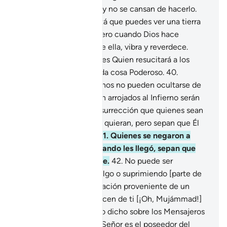
noche y durante el día, y no se cansan de hacerlo.
39
.
Entre Sus signos está que puedes ver una tierra
árida, sin vegetación, pero cuando Dios hace
descender el agua sobre ella, vibra y reverdece.
Aquel que le da vida[1] es Quien resucitará a los
muertos. Él es sobre toda cosa Poderoso.
40
.
Quienes niegan Mis signos no pueden ocultarse de
Mí. ¿Acaso quienes sean arrojados al Infierno serán
mejores el Día de la Resurrección que quienes sean
salvos[1]? Hagan lo que quieran, pero sepan que Él
ve todo lo que hacen.
41
.
Quienes se negaron a
creer en el Mensaje cuando les llegó, sepan que
este es un Libro sublime.
42
.
No puede ser
adulterado agregando algo o suprimiendo [parte de
él], porque es una revelación proveniente de un
Sabio, Loable.
43
.
No dicen de ti [¡Oh, Mujámmad!]
sino lo que ya había sido dicho sobre los Mensajeros
que te precedieron. Tu Señor es el poseedor del