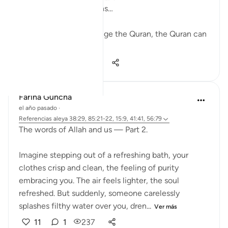
Mightier than mountains…
While nobody can change the Quran, the Quran can
change anybody.
28
2
657
Fariha Guncha
el año pasado
·
Referencias
aleya 38:29, 85:21-22, 15:9, 41:41, 56:79
The words of Allah and us — Part 2.
Imagine stepping out of a refreshing bath, your
clothes crisp and clean, the feeling of purity
embracing you. The air feels lighter, the soul
refreshed. But suddenly, someone carelessly
splashes filthy water over you, dren...
Ver más
11
1
237