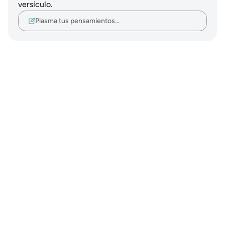
versículo.
Plasma tus pensamientos…
Notes
placeholders
close