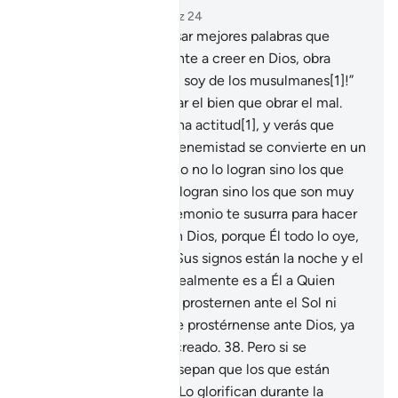
Capítulo 41, Página 481, Juz 24
33
.
Quién puede expresar mejores palabras que
aquel que invita a la gente a creer en Dios, obra
rectamente y dice: “¡Yo soy de los musulmanes[1]!”
34
.
No es lo mismo obrar el bien que obrar el mal.
Responde con una buena actitud[1], y verás que
aquel con quien tenías enemistad se convierte en un
amigo ferviente.
35
.
Esto no lo logran sino los que
tienen paciencia; no lo logran sino los que son muy
afortunados.
36
.
Si el demonio te susurra para hacer
el mal, busca refugio en Dios, porque Él todo lo oye,
todo lo sabe.
37
.
Entre Sus signos están la noche y el
día, el Sol y la Luna. Si realmente es a Él a Quien
adoran, entonces no se prosternen ante el Sol ni
ante la Luna[1], sino que prostérnense ante Dios, ya
que Él es Quien los ha creado.
38
.
Pero si se
muestran soberbios[1], sepan que los que están
próximos a tu Señor[2] Lo glorifican durante la