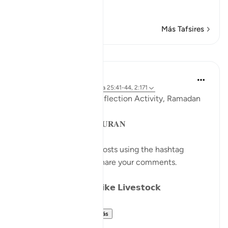
…
Leer más
Más Tafsires
Lecciones
Sohaib Saeed
hace 4 años
·
Referencias
aleya 25:41-44, 2:171
QuranReflect Group Reflection Activity, Ramadan
1443/2022
𝐏𝐀𝐑𝐀𝐁𝐋𝐄𝐒 𝐈𝐍 𝐓𝐇𝐄 𝐐𝐔𝐑𝐀𝐍
Catch up on previous posts using the hashtag
#Parables
and please share your comments.
𝗗𝗮𝘆 𝟴: 𝗪𝗮𝗻𝗱𝗲𝗿𝗶𝗻𝗴 𝗹𝗶𝗸𝗲 𝗟𝗶𝘃𝗲𝘀𝘁𝗼𝗰𝗸
We have alread...
Ver más