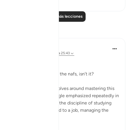
15
15
Leer más lecciones
Reflexiones
Dr Maryam Fayyaz
hace 2 años
·
Referencias
aleya 25:43
﷽
It’s all about controlling the nafs, isn’t it?
Life, in its essence, revolves around mastering this
inner struggle—a struggle emphasized repeatedly in
the Quran. Whether it’s the discipline of studying
hard, staying committed to a job, managing the
endles...
Ver más
13
2