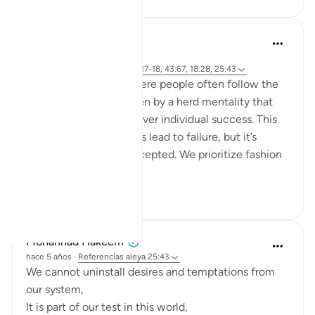
hafeez saba
hace 2 años
·
Referencias
aleya 6:76-79, 39:17-18, 43:67, 18:28, 25:43
We live in a society where people often follow the
majority's opinion, driven by a herd mentality that
prioritizes conformity over individual success. This
mindset can sometimes lead to failure, but it’s
failure that's widely accepted. We prioritize fashion
ov...
Ver más
21
4
Mohannad Hakeem
hace 5 años
·
Referencias
aleya 25:43
We cannot uninstall desires and temptations from
our system,
It is part of our test in this world,