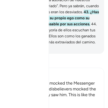
ídolos, nos hubiera desviado”. Pero ya sabrán, cuando
vean el castigo, quiénes eran los desviados.
43
.
¿Has
visto a esos que toman su propio ego como su
dios? Tú no eres responsable por sus acciones.
44
.
¿Acaso crees que la mayoría de ellos escuchan tus
palabras y reflexionan? Ellos son como los ganados
que no razonan, o aún más extraviados del camino.
-
Sheikh Isa Garcia
Lee Tafsir
Ibn Kathir (Abridged)
How the Disbelievers mocked the Messenger
Allah tells us how the disbelievers mocked the
Messenger when they saw him. This is like the
Ayah,
وَإِذَا رَآ