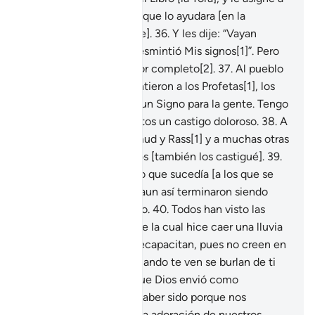
su hermano Aarón para que lo ayudara [en la
transmisión del Mensaje].
36
.
Y les dije: “Vayan
ambos al pueblo que desmintió Mis signos[1]”. Pero
finalmente lo destruí por completo[2].
37
.
Al pueblo
de Noé, cuando desmintieron a los Profetas[1], los
ahogué e hice de ellos un Signo para la gente. Tengo
reservado para los injustos un castigo doloroso.
38
.
A
los pueblos de ‘Ad, Zamud y Rass[1] y a muchas otras
generaciones entre ellos [también los castigué].
39
.
A todos les advertí de lo que sucedía [a los que se
negaban a creer], pero aun así terminaron siendo
destruidos por completo.
40
.
Todos han visto las
ruinas de la ciudad sobre la cual hice caer una lluvia
de piedras[1], pero no recapacitan, pues no creen en
la resurrección.
41
.
Y cuando te ven se burlan de ti
diciendo: “¿Éste es al que Dios envió como
Mensajero?
42
.
De no haber sido porque nos
mantuvimos firmes en la adoración de nuestros