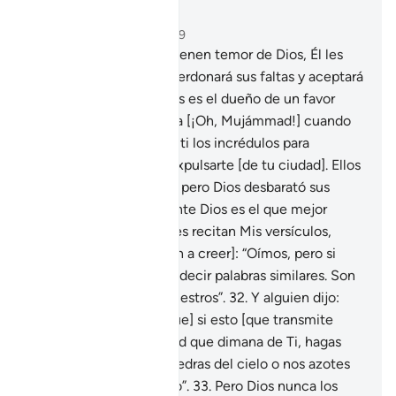
Leer en contexto
Capítulo 8, Página 181, Juz 9
29
.
¡Oh, creyentes! Si tienen temor de Dios, Él les
concederá el criterio, perdonará sus faltas y aceptará
su arrepentimiento. Dios es el dueño de un favor
inmenso.
30
.
Y recuerda [¡Oh, Mujámmad!] cuando
se confabularon contra ti los incrédulos para
capturarte, matarte o expulsarte [de tu ciudad]. Ellos
planearon en tu contra, pero Dios desbarató sus
planes, porque finalmente Dios es el que mejor
planea.
31
.
Cuando se les recitan Mis versículos,
dicen [los que se niegan a creer]: “Oímos, pero si
quisiéramos podríamos decir palabras similares. Son
fábulas de nuestros ancestros”.
32
.
Y alguien dijo:
“Oh, Dios [te imploro que] si esto [que transmite
Mujámmad] es la Verdad que dimana de Ti, hagas
llover sobre nosotros piedras del cielo o nos azotes
con un castigo doloroso”.
33
.
Pero Dios nunca los