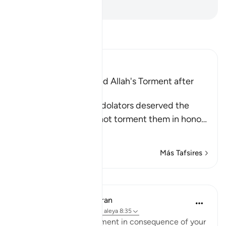
-
Sheikh Isa Garcia
Lee Tafsir
Ibn Kathir (Abridged)
The Idolators deserved Allah's Torment after
Their Atrocities
Allah states that the idolators deserved the
torment, but He did not torment them in hono
…
Leer más
Más Tafsires
Lecciones
In the Shade of the Quran
hace 31 semanas
·
Referencias
aleya 8:35
"Taste then this punishment in consequence of your