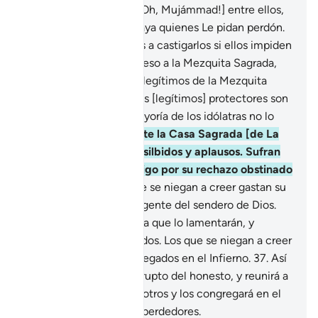
castigaría estando tú [¡Oh, Mujámmad!] entre ellos,
ni tampoco mientras haya quienes Le pidan perdón.
34
.
¿Por qué no iba Dios a castigarlos si ellos impiden
[a los creyentes] el ingreso a la Mezquita Sagrada,
sin ser los protectores [legítimos de la Mezquita
Sagrada]? Sepan que los [legítimos] protectores son
los piadosos. Pero la mayoría de los idólatras no lo
sabe.
35
.
Su oración ante la Casa Sagrada [de La
Meca] no era más que silbidos y aplausos. Sufran
[¡oh, idólatras!] el castigo por su rechazo obstinado
a la verdad.
36
.
Los que se niegan a creer gastan su
dinero para apartar a la gente del sendero de Dios.
Seguirán gastando hasta que lo lamentarán, y
finalmente serán vencidos. Los que se niegan a creer
serán finalmente congregados en el Infierno.
37
.
Así
Dios diferenciará al corrupto del honesto, y reunirá a
los perversos unos con otros y los congregará en el
Infierno. Esos serán los perdedores.