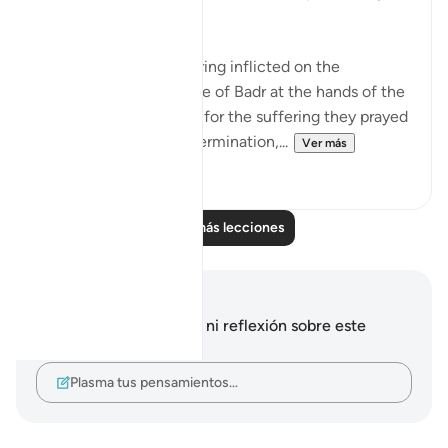
disbelief" (Verse 35)
This refers to the suffering inflicted on the
unbelievers in the Battle of Badr at the hands of the
Muslim community. As for the suffering they prayed
for, which involves extermination,...
Ver más
2
0
Leer más lecciones
Notas y reflexiones
No tienes ninguna nota ni reflexión sobre este
versículo.
Plasma tus pensamientos…