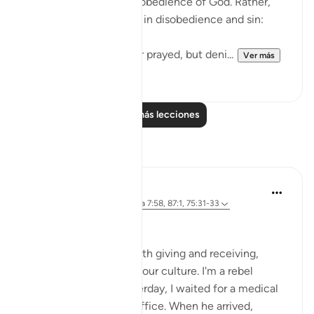
by doing something in obedience of God. Rather,
they arrogantly indulge in disobedience and sin:
He neither believed nor prayed, but deni...
Ver más
0
0
Leer más lecciones
Reflexiones
Iraj Marjan
hace 2 años
·
Referencias
aleya 7:58, 87:1, 75:31-33
ربك الاعلىٰ
I'm against protocol, both giving and receiving,
despite it being part of our culture. I'm a rebel
against this norm. yesterday, I waited for a medical
superintendent in his office. When he arrived,