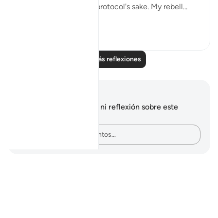
everyone stood up for protocol's sake. My rebell...
Ver más
13
3
Leer más reflexiones
Notas y reflexiones
No tienes ninguna nota ni reflexión sobre este
versículo.
Plasma tus pensamientos…