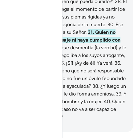
agonizante]: “¿Hay alguien que pueda curarlo?”
28
.
El
agonizante sabrá que llega el momento de partir [de
este mundo],
29
.
y que sus piernas rígidas ya no
podrán levantarlo de la agonía de la muerte.
30
.
Ese
día será conducido hacia su Señor.
31
.
Quien no
haya aceptado el Mensaje ni haya cumplido con
las oraciones,
32
.
sino que desmentía [la verdad] y le
daba la espalda
33
.
y luego iba a los suyos arrogante,
34
.
¡ay de él! Ya verá.
35
.
¡Sí! ¡Ay de él! Ya verá.
36
.
¿Acaso cree el ser humano que no será responsable
de sus actos?
37
.
¿Acaso no fue un óvulo fecundado
por una gota de esperma eyaculada?
38
.
¿Y luego un
embrión? Dios lo creó y le dio forma armoniosa.
39
.
Y
creó de allí la pareja: el hombre y la mujer.
40
.
Quien
ha hecho todo esto, ¿acaso no va a ser capaz de
resucitar a los muertos?
-
Sheikh Isa Garcia