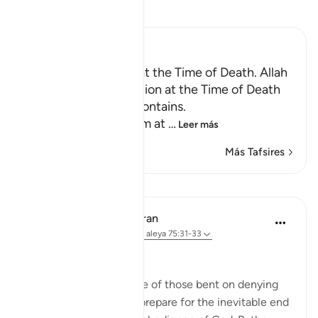
Lee Tafsir
Ibn Kathir (Abridged)
Certainty will Occur at the Time of Death. Allah
Informs of the Condition at the Time of Death
and What Terrors it Contains.
May Allah make us firm at
…
Leer más
Más Tafsires
Lecciones
In the Shade of the Quran
hace 31 semanas
·
Referencias
aleya 75:31-33
Arrogant Rejection
Here, we have an image of those bent on denying
the truth. They do not prepare for the inevitable end