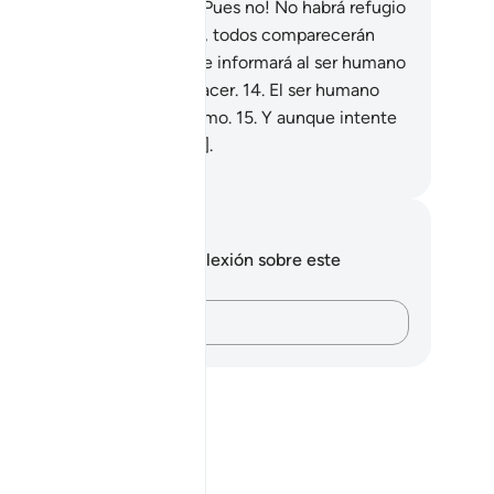
A dónde puedo huir?”
11
.
¡Pues no! No habrá refugio
 donde escapar].
12
.
Ese día, todos comparecerán
te tu Señor.
13
.
Ese día se le informará al ser humano
do cuanto hizo y dejó de hacer.
14
.
El ser humano
rá testimonio contra sí mismo.
15
.
Y aunque intente
tificarse [no podrá hacerlo].
eikh Isa Garcia
tas y reflexiones
 tienes ninguna nota ni reflexión sobre este
sículo.
Plasma tus pensamientos…