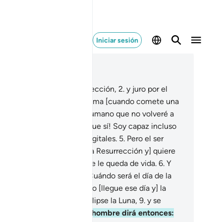
Iniciar sesión
er en contexto
ítulo 75, Página 577, Juz 29
uro por el Día de la Resurrección,
2
.
y juro por el
ma que se reprocha a sí misma [cuando comete una
ta].
3
.
¿Acaso cree el ser humano que no volveré a
unir sus huesos?
4
.
¡Claro que sí! Soy capaz incluso
 recomponer sus huellas digitales.
5
.
Pero el ser
mano [reniega del Día de la Resurrección y] quiere
rar como un libertino lo que le queda de vida.
6
.
Y
egunta [burlonamente]: “¿Cuándo será el día de la
surrección?”
7
.
Pero cuando [llegue ese día y] la
sta quede aturdida,
8
.
se eclipse la Luna,
9
.
y se
ten el Sol y la Luna,
10
.
el hombre dirá entonces: