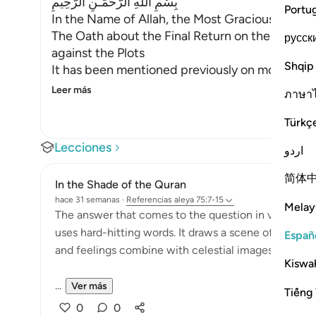
بِسْمِ اللَّهِ الرَّحْمَـنِ الرَّحِيمِ
Portu
In the Name of Allah, the Most Gracious, the Mo
The Oath about the Final Return on the Day of 
русск
against the Plots
Shqip
It has been mentioned previously on more than 
Leer más
ภาษา
Türkç
Lecciones
اردو
简体
In the Shade of the Quran
hace 31 semanas
·
Referencias
aleya 75:7-15
Melay
The answer that comes to the question in verse 6 is 
uses hard-hitting words. It draws a scene of the Da
Españ
and feelings combine with celestial images to pro
Kiswah
...
Ver más
Tiếng 
0
0