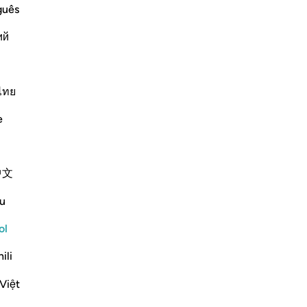
“¿
guês
st Merciful.
[a
Resurrection and the Refutation
ий
an
to
one occasion that if the thing th
…
da
jus
ไทย
-
Sh
Más Tafsires
e
No
No
中文
ver
u
swift, decisive, maintains a fast beat, and
y of Resurrection in which human senses
ol
duce an awesome effect:
ili
Việt