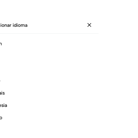
ionar idioma
Iniciar sesión
Le
h
Cap
1
.
J
ﲧ
ﲨ
ﲩ
ﲪ
ﲫ
ﲬ
al
fal
r?”
re
ف
de
Continuar leyendo
is
hu
ob
esia
pr
Re
no
vi
jun