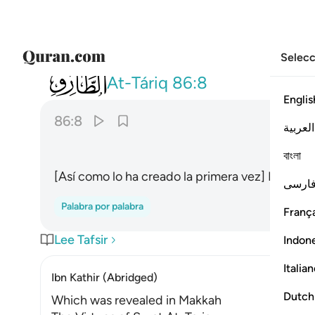
Selecc
086
انه على رجعه لقادر ٨
At-Táriq
86:8
Englis
86:8
العربية
বাংলা
[Así como lo ha creado la primera vez] Él tiene 
ارسی
Palabra por palabra
França
Lee Tafsir
Indon
Italia
Ibn Kathir (Abridged)
Dutch
Which was revealed in Makkah