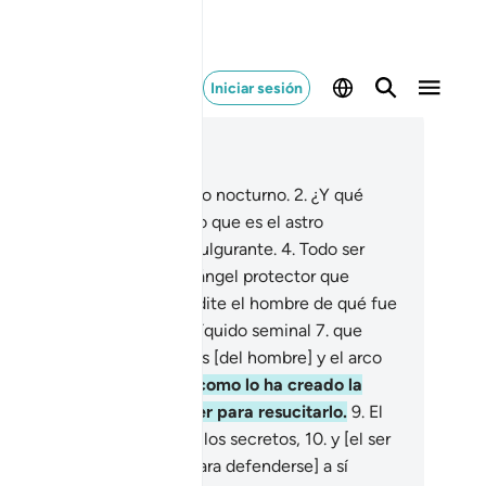
Iniciar sesión
er en contexto
ítulo 86, Página 591, Juz 30
Juro por el cosmos y el astro nocturno.
2
.
¿Y qué
ede hacerte comprender lo que es el astro
cturno?
3
.
Es una estrella fulgurante.
4
.
Todo ser
mano tiene designado un ángel protector que
istra sus obras.
5
.
Que medite el hombre de qué fue
eado:
6
.
Fue creado de un líquido seminal
7
.
que
oviene de entre las entrañas [del hombre] y el arco
vico [de la mujer].
8
.
[Así como lo ha creado la
imera vez] Él tiene el poder para resucitarlo.
9
.
El
a que sean revelados todos los secretos,
10
.
y [el ser
mano] no tenga fuerzas [para defenderse] a sí