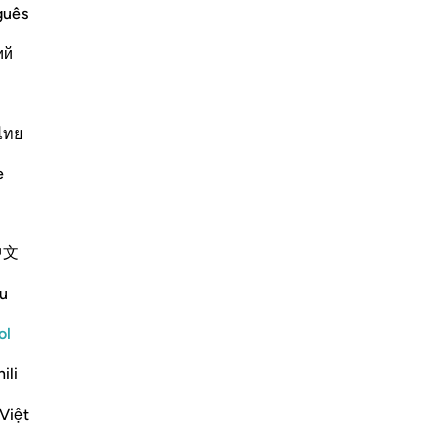
mi
guês
ad the Maghrib prayer and he recited
-
Sh
ий
«أَفَتَّانٌ أَنْتَ يَا مُعَاذُ، مَا كَانَ يَكْفِيكَ أَنْ تَقْرَأَ بِالسَّمَاءِ وَالطَّارِقِ وَالشَّمْسِ وَضُحَاهَا
…
Leer más
No
No
Más Tafsires
ไทย
ver
e
中文
 day when consciences are tried, man shall
u
ll able to bring man back to life after
ol
ili
Việt
iones