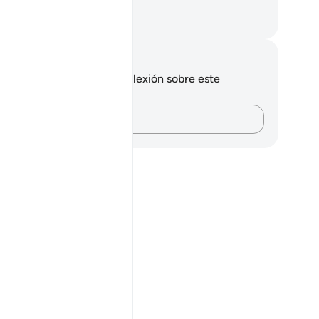
smo ni auxiliador alguno.
eikh Isa Garcia
tas y reflexiones
 tienes ninguna nota ni reflexión sobre este
sículo.
Plasma tus pensamientos…