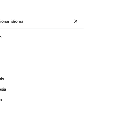
ionar idioma
Iniciar sesión
Le
h
Cap
1
.
ﱣ
ﱤ
ﱥ
ﱦ
ﱧ
pu
no
el poder para resucitarlo.
hu
ف
reg
Continuar leyendo
is
cr
pr
esia
pél
pr
no
dí
hu