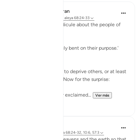
In the Shade of the Quran
hace 31 semanas
·
Referencias
aleya 68:24-33
The surah adds more ridicule about the people of
the garden:
'Early they went, strongly bent on their purpose.'
(Verse 25)
They certainly felt able to deprive others, or at least
to deprive themselves. Now for the surprise:
'When they saw it, they exclaimed...
Ver más
1
0
J Yousef
hace 4 años
·
Referencias
aleya 68:24-32, 10:6, 57:3
There are signs in the heavens and the earth so that