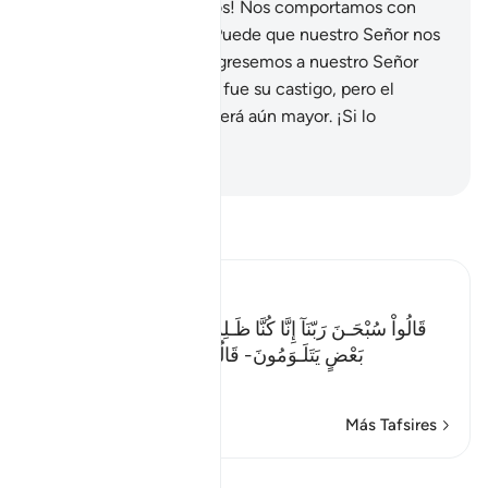
Dijeron: “¡Ay de nosotros! Nos comportamos con
mucha arrogancia.
32
.
Puede que nuestro Señor nos
conceda algo mejor, regresemos a nuestro Señor
con esperanza”.
33
.
Ese fue su castigo, pero el
castigo de la otra vida será aún mayor. ¡Si lo
supieran!
-
Sheikh Isa Garcia
Lee Tafsir
Ibn Kathir (Abridged)
قَالُواْ سُبْحَـنَ رَبّنَآ إِنَّا كُنَّا ظَـلِمِينَ- فَأَقْبَلَ بَعْضُهُمْ عَلَى
بَعْضٍ يَتَلَـوَمُونَ- قَالُواْ يوَيْلَنَآ إِنَّا كُنَّا طَـغِينَ- عَ
…
Leer más
Más Tafsires
Lecciones