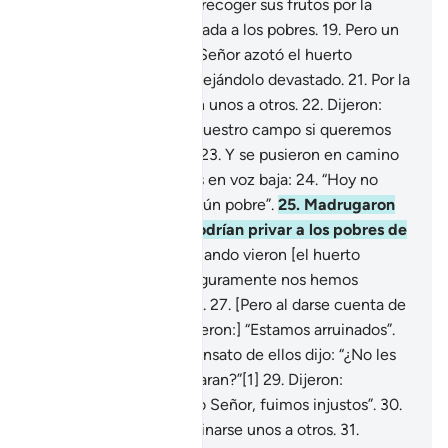
huerto, cuando juraron recoger sus frutos por la
mañana
18
.
y no dejar nada a los pobres.
19
.
Pero un
castigo enviado por tu Señor azotó el huerto
mientras dormían,
20
.
dejándolo devastado.
21
.
Por la
mañana, se despertaron unos a otros.
22
.
Dijeron:
“Vayamos temprano a nuestro campo si queremos
recoger la cosecha”[1].
23
.
Y se pusieron en camino
diciéndose unos a otros en voz baja:
24
.
“Hoy no
dejaremos entrar a ningún pobre”.
25
.
Madrugaron
convencidos de que podrían privar a los pobres de
su derecho.
26
.
Pero cuando vieron [el huerto
devastado] dijeron: “Seguramente nos hemos
equivocado de camino”.
27
.
[Pero al darse cuenta de
que sí era su huerto, dijeron:] “Estamos arruinados”.
28
.
Entonces, el más sensato de ellos dijo: “¿No les
había dicho que recordaran?”[1]
29
.
Dijeron:
“Glorificado sea nuestro Señor, fuimos injustos”.
30
.
Y comenzaron a recriminarse unos a otros.
31
.