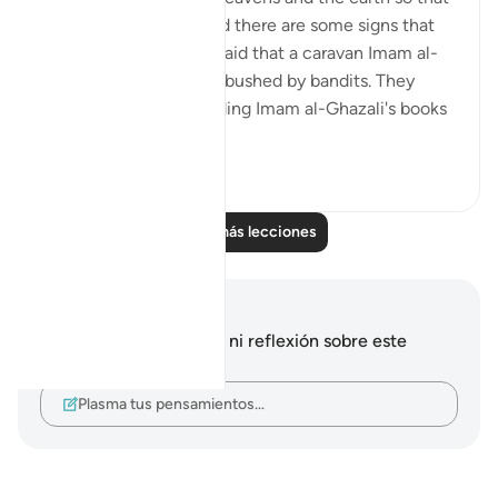
we may remember. And there are some signs that
are specific to us. It is said that a caravan Imam al-
Ghazali was on was ambushed by bandits. They
stole everything, including Imam al-Ghazali's books
and notes...
Ver más
38
0
Leer más lecciones
Notas y reflexiones
No tienes ninguna nota ni reflexión sobre este
versículo.
Plasma tus pensamientos…