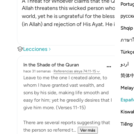
A Threat for Whoever claims that the Qur'an is
Portu
Allah threatens this wicked person whom He has
world, yet he is ungrateful for the blessings of
русск
(in Allah) and rejection of His Ayat. He invents 
Shqip
ภาษา
Lecciones
Türkç
اردو
In the Shade of the Quran
hace 31 semanas
·
Referencias
aleya 74:11-15
简体
Leave to me the one I created alone, to
whom I have granted vast wealth, and
Melay
sons by his side, making life smooth and
Españ
easy for him; yet he greedily desires that I
give him more. (Verses 11-15)
Kiswah
There are several reports suggesting that
Tiếng 
the person so referred t...
Ver más