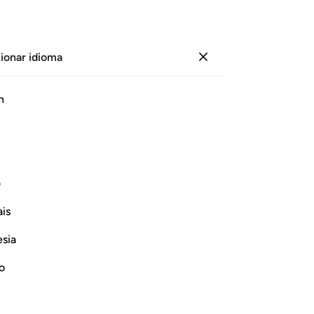
ionar idioma
Iniciar sesión
Le
h
Cap
8
.
ﲿ
ﳀ
ﳁ
ﳂ
ﳃ
tr
día
 aquel que he creado, y vino al mundo
ve
ف
en
is
sol
Continuar leyendo
nu
esia
ho
re
no
en
sa