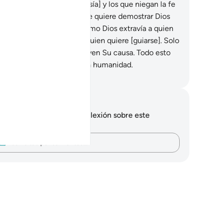
fermos [de duda e hipocresía] y los que niegan la fe
 pregunten: “¿Qué es lo que quiere demostrar Dios
n este ejemplo?” Así es como Dios extravía a quien
ere [extraviarse] y guía a quien quiere [guiarse]. Solo
 conoce a todos los que sirven Su causa. Todo esto
 motivo de reflexión para la humanidad.
eikh Isa Garcia
tas y reflexiones
 tienes ninguna nota ni reflexión sobre este
sículo.
Plasma tus pensamientos…