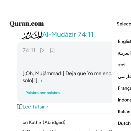
Selecc
074
ذرني ومن خلقت وحيدا ١١
Al-Mudázir
74:11
Englis
74:11
العربية
বাংলা
[¡Oh, Mujámmad!] Deja que Yo me encargaré de
ارسی
solo[1],
1
França
Palabra por palabra
Indon
Lee Tafsir
Italia
Ibn Kathir (Abridged)
Dutch