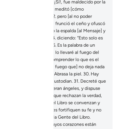
r la decisión que tomó.
20
.
¡Sí!, fue maldecido por la
cisión que tomó.
21
.
Luego meditó [cómo
acreditar la revelación],
22
.
pero [al no poder
contrar ningún argumento] frunció el ceño y ofuscó
 semblante.
23
.
Luego le dio la espalda [al Mensaje] y
 comportó con soberbia,
24
.
diciendo: “Esto solo es
chicería que impresiona.
25
.
Es la palabra de un
tal”.
26
.
En consecuencia, lo llevaré al fuego del
ierno.
27
.
¿Y qué te hará comprender lo que es el
ego del Infierno?
28
.
[Es un fuego que] no deja nada
n quemar ni cesa jamás.
29
.
Abrasa la piel.
30
.
Hay
ecinueve [ángeles] que lo custodian.
31
.
Decreté que
 guardianes del Infierno fueran ángeles, y dispuse
e número para probar a los que rechazan la verdad,
mbién para que la Gente del Libro se convenzan y
an, y para que los creyentes fortifiquen su fe y no
 queden dudas a ellos ni a la Gente del Libro.
mbién para que aquellos cuyos corazones están