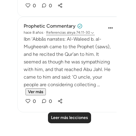
0
0
Prophetic Commentary
hace 8 años
·
Referencias
aleya 74:11-30
Ibn ‘Abbâs narrates: Al-Waleed b. al-
Mugheerah came to the Prophet (saws),
and he recited the Qur’an to him. It
seemed as though he was sympathizing
with him, and that reached Abu Jahl. He
came to him and said: 'O uncle, your
people are considering collecting ...
Ver más
0
0
Leer más lecciones