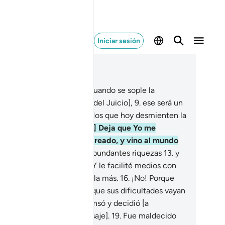
Iniciar sesión
er en contexto
ítulo 74, Página 575, Juz 29
[Pero ten en cuenta que] cuando se sople la
ompeta [y comience el Día del Juicio],
9
.
ese será un
 difícil.
10
.
Nada fácil para los que hoy desmienten la
rdad.
11
.
[¡Oh, Mujámmad!] Deja que Yo me
cargaré de aquel que he creado, y vino al mundo
o[1],
12
.
a quien concedí abundantes riquezas
13
.
y
merosos hijos atentos.
14
.
Y le facilité medios con
lgura,
15
.
pero aun así anhela más.
16
.
¡No! Porque
chazó Mis signos.
17
.
Haré que sus dificultades vayan
 aumento.
18
.
Porque él pensó y decidió [a
biendas, desmentir el Mensaje].
19
.
Fue maldecido