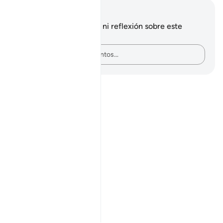
Notas y reflexiones
No tienes ninguna nota ni reflexión sobre este
versículo.
Plasma tus pensamientos…
Notes
placeholders
close