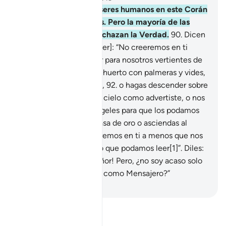
89
.
He expuesto a los seres humanos en este Corán
toda clase de ejemplos. Pero la mayoría de las
personas no creen y rechazan la Verdad.
90
.
Dicen
[los que se niegan a creer]: “No creeremos en ti
hasta que no hagas fluir para nosotros vertientes de
la tierra
91
.
o poseas un huerto con palmeras y vides,
y hagas brotar en él ríos,
92
.
o hagas descender sobre
nosotros un castigo del cielo como advertiste, o nos
traigas a Dios y a los ángeles para que los podamos
ver,
93
.
o poseas una casa de oro o asciendas al
cielo, y aun así no creeremos en ti a menos que nos
traigas del cielo un libro que podamos leer[1]”. Diles:
“¡Glorificado sea mi Señor! Pero, ¿no soy acaso solo
un ser humano enviado como Mensajero?”
-
Sheikh Isa Garcia
Lee Tafsir