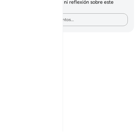
No tienes ninguna nota ni reflexión sobre este
versículo.
Plasma tus pensamientos…
Notes
placeholders
close