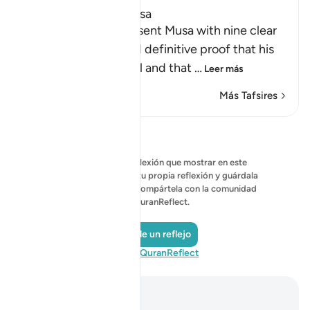
The Nine Signs of Musa
Allah tells us that He sent Musa with nine clear
signs, which provided definitive proof that his
prophethood was real and that
…
Leer más
Más Tafsires
Reflexiones
No hay ninguna reflexión que mostrar en este
momento; comienza tu propia reflexión y guárdala
de forma privada, o compártela con la comunidad
de QuranReflect.
Añade un reflejo
Visita QuranReflect
Notas y reflexiones