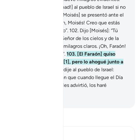
Pregunta [¡Oh, Mujámmad!] al pueblo de Israel si no
es verdad que cuando [Moisés] se presentó ante el
Faraón, éste le dijo: “¡Oh, Moisés! Creo que estás
afectado por un hechizo”.
102
.
Dijo [Moisés]: “Tú
sabes bien que solo el Señor de los cielos y de la
Tierra ha enviado estos milagros claros. ¡Oh, Faraón!
Creo que estás perdido”.
103
.
[El Faraón] quiso
expulsarlos de la tierra[1], pero lo ahogué junto a
su ejército.
104
.
Luego dije al pueblo de Israel:
“Habiten la tierra y sepan que cuando llegue el Día
del Juicio del que Dios les advirtió, los haré
comparecer a todos”.
-
Sheikh Isa Garcia
Lee Tafsir
Ibn Kathir (Abridged)