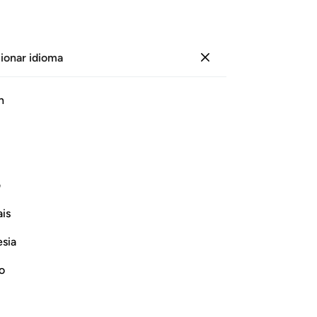
ionar idioma
Iniciar sesión
Le
h
Cap
1
.
T
ﱗ
ﱘ
ﱙ
ﱚ
ﱛ
ﱜ
ev
qu
les haré ver como buenas sus malas
est
ف
.
En
is
ve
Continuar leyendo
ci
esia
cas
[¡
no
Sa
-
Sh