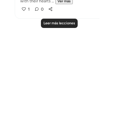
with their hearts ...
Ver más
1
0
Leer más lecciones
Notes
placeholders
close