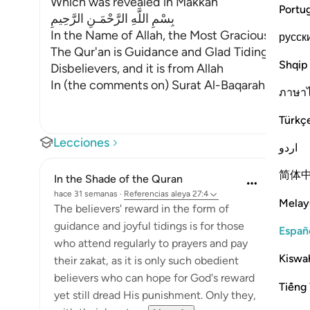
Which was revealed in Makkah
Portu
بِسْمِ اللَّهِ الرَّحْمَـنِ الرَّحِيمِ
In the Name of Allah, the Most Gracious, the Mo
русск
The Qur'an is Guidance and Glad Tidings for the
Shqip
Disbelievers, and it is from Allah
In (the comments on) Surat Al-Baqarah, we dis
ภาษา
Türkç
Lecciones
اردو
简体
In the Shade of the Quran
hace 31 semanas
·
Referencias
aleya 27:4
Melay
The believers' reward in the form of
guidance and joyful tidings is for those
Españ
who attend regularly to prayers and pay
Kiswah
their zakat, as it is only such obedient
believers who can hope for God's reward
Tiếng 
yet still dread His punishment. Only they,