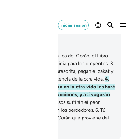
Iniciar sesión
er en contexto
ítulo 27, Página 377, Juz 19
a’. Sin. Estos son los versículos del Corán, el Libro
idente,
2
.
que es guía y albricia para los creyentes,
3
.
e cumplen con la oración prescrita, pagan el zakat y
án convencidos de la existencia de la otra vida.
4
.
 cambio, a quienes no crean en la otra vida les haré
r como buenas sus malas acciones, y así vagarán
egos de un lado a otro.
5
.
Esos sufrirán el peor
tigo, y en la otra vida serán los perdedores.
6
.
Tú
Oh, Mujámmad!] recibes el Corán que proviene del
bio, el Conocedor.
eikh Isa Garcia