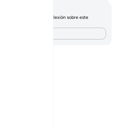
tas y reflexiones
 tienes ninguna nota ni reflexión sobre este
sículo.
Plasma tus pensamientos…