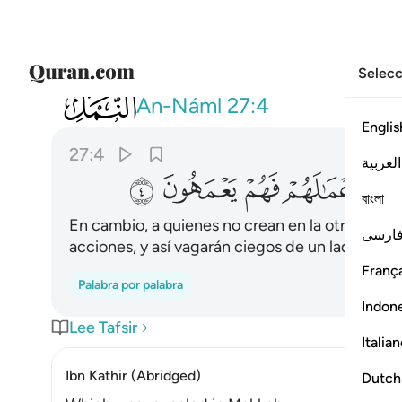
Selecc
027
ان الذين لا يومنون بالاخرة زينا لهم 
An-Náml
27:4
Englis
27:4
العربية
ﱝ
ﱞ
ﱟ
ﱠ
ﱡ
বাংলা
En cambio, a quienes no crean en la otra vida 
ارسی
acciones, y así vagarán ciegos de un lado a otro
França
Palabra por palabra
Indon
Lee Tafsir
Italia
Ibn Kathir (Abridged)
Dutch