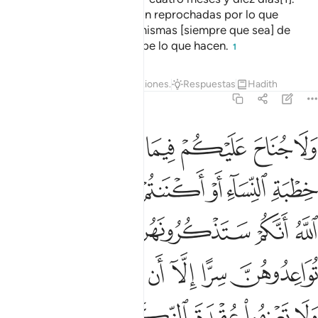
Luego de ese plazo no serán reprochadas por lo que
dispongan hacer consigo mismas [siempre que sea] de
manera correcta, y Dios sabe lo que hacen.
1
Tafsires
Lecciones
Reflexiones.
Respuestas
Hadith
2:235
ﱝ
ﱞ
ﱟ
ﱠ
ﱡ
ﱢ
ﱣ
لا جناح عليكم فيما عرضتم به من خطبة النساء او اكننتم في انفسكم علم 
َلَا جُنَاحَ عَلَيْكُمْ فِيمَا عَرَّضْتُم بِهِۦ مِنْ خِطْبَةِ ٱلنِّسَآءِ أَوْ أَكْنَنتُمْ فِىٓ أَنفُس
ﱤ
ﱥ
ﱦ
ﱧ
ﱨ
ﱩﱪ
ﱫ
ﱬ
ﱭ
ﱮ
ﱯ
ﱰ
ﱱ
ﱲ
ﱳ
ﱴ
ﱵ
ﱶ
ﱷﱸ
ﱹ
ﱺ
ﱻ
ﱼ
ﱽ
ﱾ