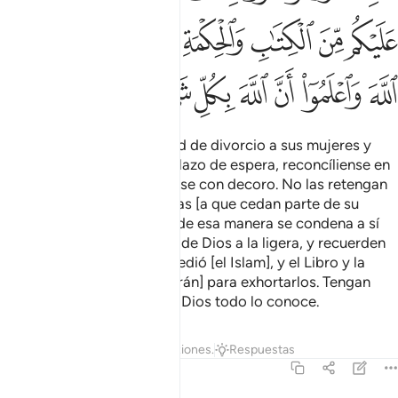
ﱤ
ﱥ
ﱦ
ﱧ
ﱨ
ﱩﱪ
ﱫ
ﱬ
ﱭ
ﱮ
ﱯ
ﱰ
ﱱ
ﱲ
ﱳ
Pero si expresan la voluntad de divorcio a sus mujeres y
están cerca de cumplir el plazo de espera, reconcíliense en
buenos términos o sepárense con decoro. No las retengan
para molestarlas y obligarlas [a que cedan parte de su
derecho], pues quien obre de esa manera se condena a sí
mismo. No tomen las leyes de Dios a la ligera, y recuerden
la gracia que Dios les concedió [el Islam], y el Libro y la
sabiduría que reveló [el Corán] para exhortarlos. Tengan
temor de Dios y sepan que Dios todo lo conoce.
Tafsires
Lecciones
Reflexiones.
Respuestas
2:232