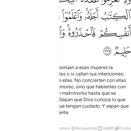
ﱿ
ﲀﲁ
ﲂ
ﲃ
ﲄ
ﲅ
ﲆ
ﲇ
ﲈ
ﲉﲊ
ﲋ
ﲌ
ﲍ
ﲎ
ﲏ
ﲐ
No incurren en falta si les insinúan a esas mujeres la
intención de casarse con ellas o si callan sus intenciones;
Dios sabe lo que piensan de ellas. No concierten con ellas
acuerdos secretos de matrimonio, sino que háblenles con
respeto. Pero no contraigan matrimonio hasta que se
cumpla el plazo de espera. Sepan que Dios conoce lo que
hay en sus corazones, así que tengan cuidado. Y sepan que
Dios es Absolvedor, Indulgente.
Tafsires
Lecciones
Reflexiones.
Respuestas
Hadith
Conte