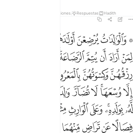
Tafsires
Lecciones
Reflexiones.
Respuestas
Hadith
2:233
ﲙ ﲚ
ﲛ
ﲜ
ﲝ
ﲞﲟ
الوالدات يرضعن اولادهن حولين كاملين لمن اراد ان يتم الرضاعة وعلى ال
َٱلْوَٰلِدَٰتُ يُرْضِعْنَ أَوْلَـٰدَهُنَّ حَوْلَيْنِ كَامِلَيْنِ ۖ لِمَنْ أَرَادَ أَن يُتِمَّ ٱلرَّضَاع
ﲠ
ﲡ
ﲢ
ﲣ
ﲤﲥ
ﲦ
ﲧ
ﲨ
ﲩ
ﲪ
ﲫﲬ
ﲭ
ﲮ
ﲯ
ﲰ
ﲱﲲ
ﲳ
ﲴ
ﲵ
ﲶ
ﲷ
ﲸ
ﲹ
ﲺﲻ
ﲼ
ﲽ
ﲾ
ﲿﳀ
ﳁ
ﳂ
ﳃ
ﳄ
ﳅ
ﳆ
ﳇ
ﳈ
ﳉ