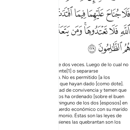
ﲵ
ﲶ
ﲷ
ﲸ
ﲹ
ﲺﲻ
ﲼ
ﲽ
ﲾ
ﲿ
ﳀﳁ
ﳂ
ﳃ
ﳄ
ﳅ
ﳆ
ﳇ
ﳈ
ﳉ
El divorcio puede revocarse dos veces. Luego de lo cual no
cabe sino convivir dignamente[1] o separarse
definitivamente con decoro. No es permitido [a los
hombres] tomar nada de lo que hayan dado [como dote].
Pero si no existe una voluntad de convivencia y temen que
no se cumpla con lo que Dios ha ordenado [sobre el buen
trato], no incurrirá en falta ninguno de los dos [esposos] en
que la mujer llegue a un acuerdo económico con su marido
para la disolución del matrimonio. Éstas son las leyes de
Dios, no las quebranten. Quienes las quebrantan son los
opresores.
1