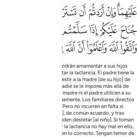
ﳊﳋ
ﳌ
ﳍ
ﳎ
ﳏ
ﳐ
ﳑ
ﳒ
ﳓ
ﳔ
ﳕ
ﳖ
ﳗ
ﳘﳙ
ﳚ
ﳛ
ﳜ
ﳝ
ﳞ
ﳟ
ﳠ
ﳡ
ﳢ
Las madres [divorciadas] podrán amamantar a sus hijos
dos años si desean completar la lactancia. El padre tiene la
obligación de sustentar y vestir a la madre [de su hijo] de
acuerdo a sus recursos, a nadie se le impone más allá de
sus posibilidades. Que ni la madre ni el padre utilicen a su
hijo para perjudicarse mutuamente. Los familiares directos
heredan esta obligación[1]. Pero no incurren en falta si
ambos [el padre y la madre], de común acuerdo, y tras
consultarlo entre ellos, deciden destetar [al niño]. Si toman
una nodriza para completar la lactancia no hay mal en ello,
a condición de que le paguen lo correcto. Tengan temor de