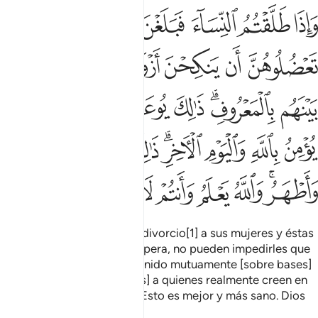
ﱴ
ﱵ
ﱶ
ﱷ
ﱸ
ﱹ
اذا طلقتم النساء فبلغن اجلهن فلا تعضلوهن ان ينكحن ازواجهن اذا تراضو
َإِذَا طَلَّقْتُمُ ٱلنِّسَآءَ فَبَلَغْنَ أَجَلَهُنَّ فَلَا تَعْضُلُوهُنَّ أَن يَنكِحْنَ أَزْوَٰجَهُنَّ إِذَا تَر
ﱺ
ﱻ
ﱼ
ﱽ
ﱾ
ﱿ
ﲀ
ﲁﲂ
ﲃ
ﲄ
ﲅ
ﲆ
ﲇ
ﲈ
ﲉ
ﲊ
ﲋ
ﲌﲍ
ﲎ
ﲏ
ﲐ
ﲑﲒ
ﲓ
ﲔ
ﲕ
ﲖ
ﲗ
ﲘ
Si expresan la voluntad de divorcio[1] a sus mujeres y éstas
cumplen con el plazo de espera, no pueden impedirles que
se casen[2], si lo han convenido mutuamente [sobre bases]
correctas. Así exhorta [Dios] a quienes realmente creen en
Dios y en el Día del Juicio. Esto es mejor y más sano. Dios
sabe [todo] y ustedes no.
1