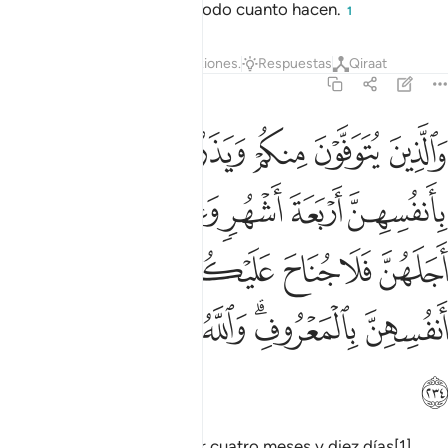
Dios, y sepan que Dios ve todo cuanto hacen.
1
Tafsires
Lecciones
Reflexiones.
Respuestas
Qiraat
2:234
ﱁ
ﱂ
ﱃ
ﱄ
ﱅ
ﱆ
الذين يتوفون منكم ويذرون ازواجا يتربصن بانفسهن اربعة اشهر وعشرا فا
َٱلَّذِينَ يُتَوَفَّوْنَ مِنكُمْ وَيَذَرُونَ أَزْوَٰجًۭا يَتَرَبَّصْنَ بِأَنفُسِهِنَّ أَرْبَعَةَ أَشْهُر
ﱇ
ﱈ
ﱉ
ﱊﱋ
ﱌ
ﱍ
ﱎ
ﱏ
ﱐ
ﱑ
ﱒ
ﱓ
ﱔ
ﱕ
ﱖﱗ
ﱘ
ﱙ
ﱚ
ﱛ
ﱜ
Las viudas deberán esperar cuatro meses y diez días[1].