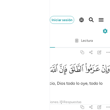
Iniciar sesión
2. Al-Báqara
Verso por verso
Lectura
Traducción
: Sheikh Isa Garcia
2:227
ﱠ
ﱡ
ﱢ
ﱣ
ﱤ
ان عزموا الطلاق فان الله سميع عليم ٢٢٧
ﱥ
ﱦ
ﱧ
َإِنْ عَزَمُوا۟ ٱلطَّلَـٰقَ فَإِنَّ ٱللَّهَ سَمِيعٌ عَلِيمٌۭ ٢٢٧
Y si se deciden por el divorcio, Dios todo lo oye, todo lo
sabe[1].
1
Tafsires
Lecciones
Reflexiones.
Respuestas
2:228