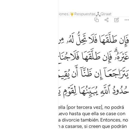
Tafsires
Lecciones
Reflexiones.
Respuestas
Qiraat
2:230
ﳊ
ﳋ
ﳌ
ﳍ
ﳎ
ﳏ
ﳐ
ﳑ
ﳒ
ﳓ
ان طلقها فلا تحل له من بعد حتى تنكح زوجا غيره فان طلقها فلا جناح عليه
َإِن طَلَّقَهَا فَلَا تَحِلُّ لَهُۥ مِنۢ بَعْدُ حَتَّىٰ تَنكِحَ زَوْجًا غَيْرَهُۥ ۗ فَإِن طَلَّقَهَا فَلَا جُ
ﳔﳕ
ﳖ
ﳗ
ﳘ
ﳙ
ﳚ
ﳛ
ﳜ
ﳝ
ﳞ
ﳟ
ﳠ
ﳡ
ﳢﳣ
ﳤ
ﳥ
ﳦ
ﳧ
ﳨ
ﳩ
ﳪ
Si el marido se divorcia de ella [por tercera vez], no podrá
tomarla como esposa de nuevo hasta que ella se case con
otro hombre y este último la divorcie también. Entonces, no
incurrirán en falta si vuelven a casarse, si creen que podrán