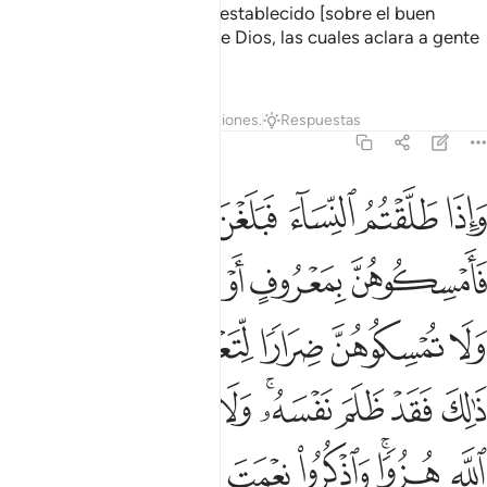
cumplir con lo que Dios ha establecido [sobre el buen
trato]. Éstas son las leyes de Dios, las cuales aclara a gente
que razona.
Tafsires
Lecciones
Reflexiones.
Respuestas
2:231
ﱁ
ﱂ
ﱃ
ﱄ
ﱅ
اذا طلقتم النساء فبلغن اجلهن فامسكوهن بمعروف او سرحوهن بمعروف ول
َإِذَا طَلَّقْتُمُ ٱلنِّسَآءَ فَبَلَغْنَ أَجَلَهُنَّ فَأَمْسِكُوهُنَّ بِمَعْرُوفٍ أَوْ سَرِّحُوهُن
ﱆ
ﱇ
ﱈ
ﱉ
ﱊﱋ
ﱌ
ﱍ
ﱎ
ﱏﱐ
ﱑ
ﱒ
ﱓ
ﱔ
ﱕ
ﱖﱗ
ﱘ
ﱙ
ﱚ
ﱛ
ﱜﱝ
ﱞ
ﱟ
ﱠ
ﱡ
ﱢ
ﱣ