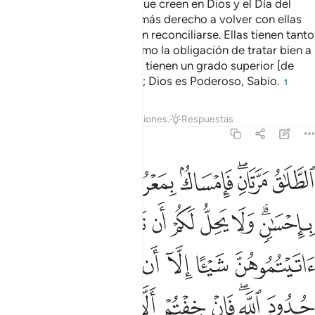
creó en sus vientres, si es que creen en Dios y el Día del
Juicio. Sus maridos tienen más derecho a volver con ellas
durante ese plazo, si desean reconciliarse. Ellas tienen tanto
el derecho al buen trato como la obligación de tratar bien a
sus maridos. Y los hombres tienen un grado superior [de
responsabilidad] al de ellas; Dios es Poderoso, Sabio.
1
Tafsires
Lecciones
Reflexiones.
Respuestas
2:229
ﲖ
ﲗﲘ
ﲙ
ﲚ
ﲛ
ﲜ
لطلاق مرتان فامساك بمعروف او تسريح باحسان ولا يحل لكم ان تاخذوا مما ا
لطَّلَـٰقُ مَرَّتَانِ ۖ فَإِمْسَاكٌۢ بِمَعْرُوفٍ أَوْ تَسْرِيحٌۢ بِإِحْسَـٰنٍۢ ۗ و
ﲝﲞ
ﲟ
ﲠ
ﲡ
ﲢ
ﲣ
ﲤ
ﲥ
ﲦ
ﲧ
ﲨ
ﲩ
ﲪ
ﲫ
ﲬ
ﲭﲮ
ﲯ
ﲰ
ﲱ
ﲲ
ﲳ
ﲴ