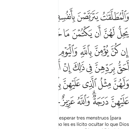
ﱨ
ﱩ
ﱪ
ﱫ
ﱬﱭ
ﱮ
المطلقات يتربصن بانفسهن ثلاثة قروء ولا يحل لهن ان يكتمن ما خلق ال
َٱلْمُطَلَّقَـٰتُ يَتَرَبَّصْنَ بِأَنفُسِهِنَّ ثَلَـٰثَةَ قُرُوٓءٍۢ ۚ وَلَا يَحِلُّ لَهُنَّ أَن يَكْتُمْنَ
ﱯ
ﱰ
ﱱ
ﱲ
ﱳ
ﱴ
ﱵ
ﱶ
ﱷ
ﱸ
ﱹ
ﱺ
ﱻ
ﱼ
ﱽﱾ
ﱿ
ﲀ
ﲁ
ﲂ
ﲃ
ﲄ
ﲅ
ﲆﲇ
ﲈ
ﲉ
ﲊ
ﲋ
ﲌﲍ
ﲎ
ﲏ
ﲐﲑ
ﲒ
ﲓ
ﲔ
ﲕ
Las divorciadas[1] deberán esperar tres menstruos [para
poder volverse a casar], y no les es lícito ocultar lo que Dios