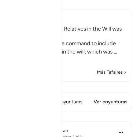
Lee Tafsir
Ibn Kathir (Abridged)
Including Parents and Relatives in the Will was
later abrogated
This Ayah contains the command to include
parents and relatives in the will, which was
…
Leer más
Más Tafsires
Ver Qiraat
Este versículo tiene 1 Coyunturas
Ver coyunturas
Lecciones
In the Shade of the Quran