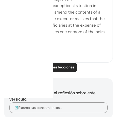
hace 31 semanas
·
Referencias
aleya 2:182
There is, however, one exceptional situation in
which an executor may amend the contents of a
will. This arises when the executor realizes that the
will favours some beneficiaries at the expense of
others or that it prejudices one or more of the heirs.
“If, ...
Ver más
2
0
Leer más lecciones
Notas y reflexiones
No tienes ninguna nota ni reflexión sobre este
versículo.
Plasma tus pensamientos…