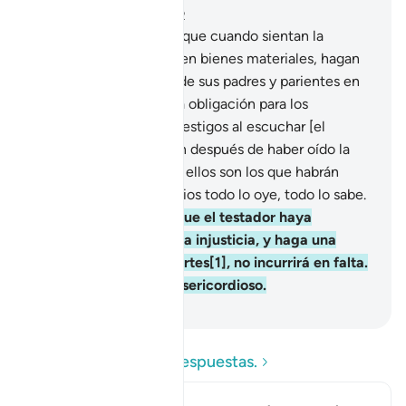
Capítulo 2, Página 28, Juz 2
180
.
Se ha establecido que cuando sientan la
muerte acercarse y dejen bienes materiales, hagan
un testamento a favor de sus padres y parientes en
forma justa. Esto es una obligación para los
piadosos[1].
181
.
Si los testigos al escuchar [el
testamento] lo cambian después de haber oído la
voluntad [del testador], ellos son los que habrán
cometido un pecado. Dios todo lo oye, todo lo sabe.
182
.
Pero quien tema que el testador haya
cometido un error o una injusticia, y haga una
mediación entre las partes[1], no incurrirá en falta.
Dios es Absolvedor, Misericordioso.
-
Sheikh Isa Garcia
Lea las preguntas y respuestas.