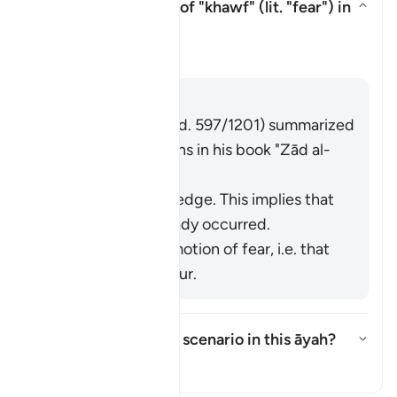
What is the meaning of
"khawf"
(lit. "fear") in
this āyah?
Alternar respuesta para What is 
Tafsir
Respuesta
Imām Ibn al-Jawzī (d. 597/1201) summarized
the scholars' opinions in his book "
Zād al-
Masīr
" as follows:
It refers to knowledge. This implies that
injustice has already occurred.
It refers to the emotion of fear, i.e. that
injustice may occur.
What is the intended scenario in this āyah?
Alternar respuesta para What is
Tafsir