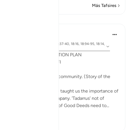
Más Tafsires
Lecciones
Syaari Ab Rahman
el año pasado
·
aleya 18:65-70, 18:37-40, 18:16, 18:94-95, 18:14,
Referencias
18:10
POST RAMADHAN ACTION PLAN
4 Deeds From AL KAHFI
1. Tie your heart to the community. (Story of the
youths of the Cave)
The youths of the Cave taught us the importance of
keeping with good company. 'Tadarrus' not of
recitation but Tadarrus of Good Deeds need to...
Ver más
15
4