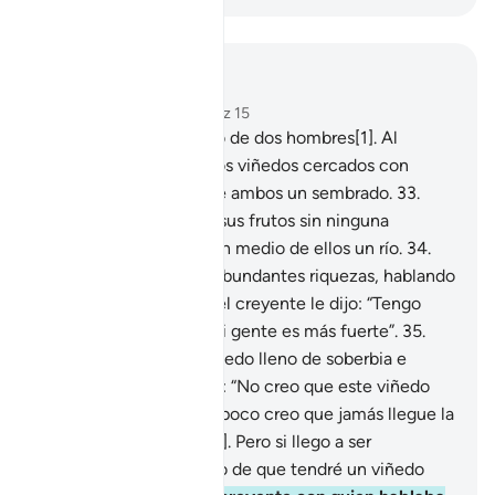
Leer en contexto
Capítulo 18, Página 298, Juz 15
32
.
Exponles el ejemplo de dos hombres[1]. Al
incrédulo le concedí dos viñedos cercados con
palmeras y en medio de ambos un sembrado.
33
.
Ambos viñedos dieron sus frutos sin ninguna
pérdida, e hice brotar en medio de ellos un río.
34
.
Su dueño, que poseía abundantes riquezas, hablando
[arrogantemente] con el creyente le dijo: “Tengo
más riqueza que tú y mi gente es más fuerte”.
35
.
Luego ingresó en su viñedo lleno de soberbia e
incredulidad y exclamó: “No creo que este viñedo
perezca jamás,
36
.
tampoco creo que jamás llegue la
Hora [del Día del Juicio]. Pero si llego a ser
resucitado estoy seguro de que tendré un viñedo