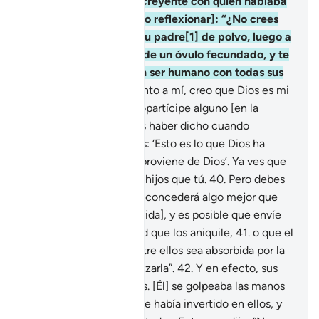
mejor que éste”.
37
.
El creyente con quien hablaba
le preguntó [haciéndolo reflexionar]: “¿No crees
en Quien ha creado a tu padre[1] de polvo, luego a
toda su descendencia de un óvulo fecundado, y te
ha dado la forma de un ser humano con todas sus
facultades?
38
.
En cuanto a mí, creo que Dios es mi
Señor y no Le asocio copartícipe alguno [en la
adoración].
39
.
Deberías haber dicho cuando
ingresaste a tus viñedos: ‘Esto es lo que Dios ha
querido, todo el poder proviene de Dios’. Ya ves que
poseo menos riqueza e hijos que tú.
40
.
Pero debes
saber que mi Señor me concederá algo mejor que
tus viñedos [en la otra vida], y es posible que envíe
del cielo una tempestad que los aniquile,
41
.
o que el
agua del río que hay entre ellos sea absorbida por la
tierra y no puedas alcanzarla”.
42
.
Y en efecto, sus
frutos fueron destruidos. [Él] se golpeaba las manos
lamentándose por lo que había invertido en ellos, y