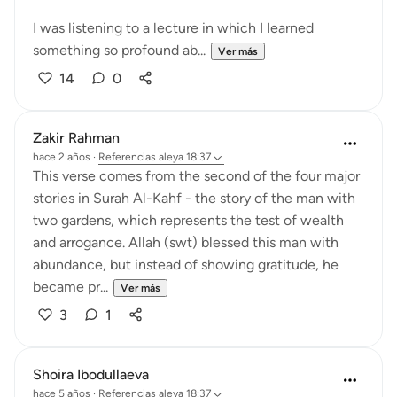
I was listening to a lecture in which I learned
something so profound ab...
Ver más
14
0
Zakir Rahman
hace 2 años
·
Referencias
aleya 18:37
This verse comes from the second of the four major
stories in Surah Al-Kahf - the story of the man with
two gardens, which represents the test of wealth
and arrogance. Allah (swt) blessed this man with
abundance, but instead of showing gratitude, he
became pr...
Ver más
3
1
Shoira Ibodullaeva
hace 5 años
·
Referencias
aleya 18:37