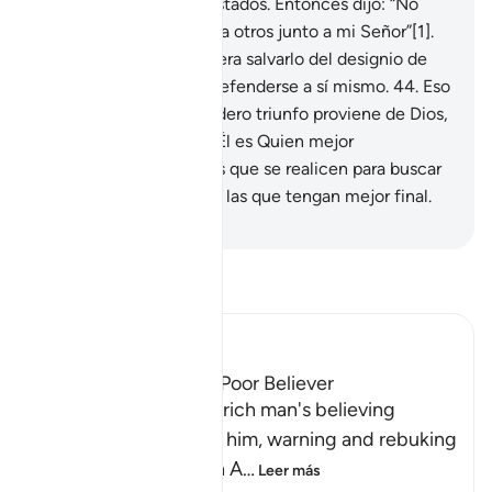
ahora estaban allí devastados. Entonces dijo: “No
debería haber igualado a otros junto a mi Señor”[1].
43
.
No tuvo quien pudiera salvarlo del designio de
Dios, ni siquiera pudo defenderse a sí mismo.
44
.
Eso
evidenció que el verdadero triunfo proviene de Dios,
la verdadera divinidad. Él es Quien mejor
recompensa, y las obras que se realicen para buscar
Su complacencia serán las que tengan mejor final.
-
Sheikh Isa Garcia
Lee Tafsir
Ibn Kathir (Abridged)
The Response of the Poor Believer
Allah tells us how the rich man's believing
companion replied to him, warning and rebuking
him for his disbelief in A
…
Leer más