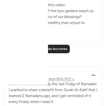
Questions answered in this video:
- What does the story of the two gardens teach us
about the ultimate source of our blessings?
- In what way was the wealthy man unjust to
himse...
Ver más
2
0
Leer más lecciones
Reflexiones
Muniba Ansari
hace 21 semanas
·
Referencias
aleya 18:34, 18:37
SubhanAllah, it is already the last Friday of Ramadan.
I wanted to share a benefit from Surah Al-Kahf that I
learned 2 Ramadans ago, and I get reminded of it
every Friday when I read it.