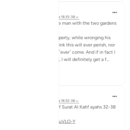
J Yousef
hace 3 años
·
Referencias
aleya 18:35-38
Some reflections on the man with the two gardens
'And he entered his property, while wronging his
soul, saying, 'I do not think this will ever perish, nor
do I think the Hour will ˹ever˺ come. And if in fact I
am returned to my Lord, I will definitely get a f...
Ver más
28
3
Fadel Soliman
hace 6 años
·
Referencias
aleya 18:32-38
Taddabor (pondering) of Surat Al Kahf ayahs 32-38
https://youtu.be/CDl39uVLO-Y