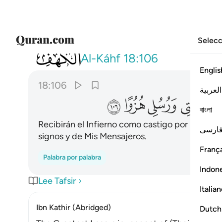
Selecc
018
ذالك جزاوهم جهنم بما كفروا واتخذوا ايا
Al-Káhf
18:106
Englis
18:106
العربية
ﲪ
ﲫ
ﲬ
ﲭ
বাংলা
Recibirán el Infierno como castigo por no habe
ارسی
signos y de Mis Mensajeros.
França
Palabra por palabra
Indon
Lee Tafsir
Italia
Ibn Kathir (Abridged)
Dutch