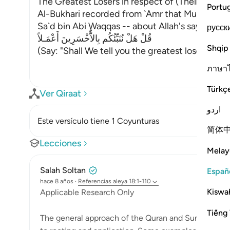
The Greatest Losers in respect of (Their) Deed
Portu
Al-Bukhari recorded from `Amr that Mus`ab who
Sa`d bin Abi Waqqas -- about Allah's saying,
русск
قُلْ هَلْ نُنَبِّئُكُم بِالاٌّخْسَرِينَ أَعْمَـلاً
Shqip
(Say: "Shall We tell you the greatest losers in re
ภาษา
Türkç
Ver Qiraat
اردو
Este versículo tiene 1 Coyunturas
简体
Lecciones
Melay
Salah Soltan
Españ
hace 8 años
·
Referencias
aleya 18:1-110
Kiswah
Applicable Research Only
Tiếng 
The general approach of the Quran and Sunnah is t