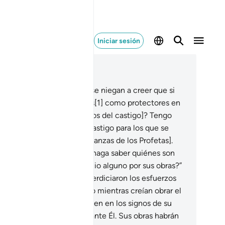
Iniciar sesión
er en contexto
ítulo 18, Página 304, Juz 16
2
.
¿Acaso piensan los que se niegan a creer que si
man algunos de Mis siervos[1] como protectores en
 lugar [eso podrá protegerlos del castigo]? Tengo
eparado el Infierno como castigo para los que se
garon a creer [en las enseñanzas de los Profetas].
3
.
Diles: “¿Quieren que les haga saber quiénes son
s que no obtendrán beneficio alguno por sus obras?”
4
.
[Son] aquellos que desperdiciaron los esfuerzos
e realizaron en este mundo mientras creían obrar el
n.
105
.
Son quienes no creen en los signos de su
ñor ni que comparecerán ante Él. Sus obras habrán