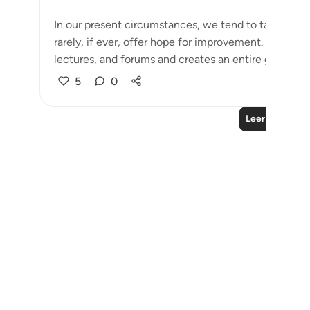
In our present circumstances, we tend to talk endles
rarely, if ever, offer hope for improvement. This de
lectures, and forums and creates an entire gene...
5
0
Leer más lecc
Notes
placeholders
close