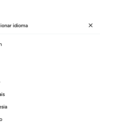
ionar idioma
Iniciar sesión
Le
h
Cap
10
ﲤ
ﲥ
ﲦ
ﲧ
ﲨ
ﲩ
to
Mi
r creído y por haberse burlado de Mis
pr
ف
ne
is
10
Continuar leyendo
lo
esia
10
qu
no
bie
Se