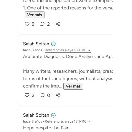
to rooting and application. Some examples of this ar
1. One of the reported reasons for the verse below is
Ver más
9
2
Salah Soltan
hace 8 años
·
Referencias
aleya 18:1-110
Accurate Diagnosis, Deep Analysis and Appropriate 
Many writers, researchers, journalists, preachers and
terms of facts and figures, without analysis or deve
confirms the imp...
Ver más
2
0
Salah Soltan
hace 8 años
·
Referencias
aleya 18:1-110
Hope despite the Pain