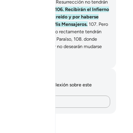
do en vano y en el Día de la Resurrección no tendrán
da que pese en la balanza.
106
.
Recibirán el Infierno
mo castigo por no haber creído y por haberse
rlado de Mis signos y de Mis Mensajeros.
107
.
Pero
ienes hayan creído y obrado rectamente tendrán
mo morada los jardines del Paraíso,
108
.
donde
virán por toda la eternidad y no desearán mudarse
más.
eikh Isa Garcia
tas y reflexiones
 tienes ninguna nota ni reflexión sobre este
sículo.
Plasma tus pensamientos…