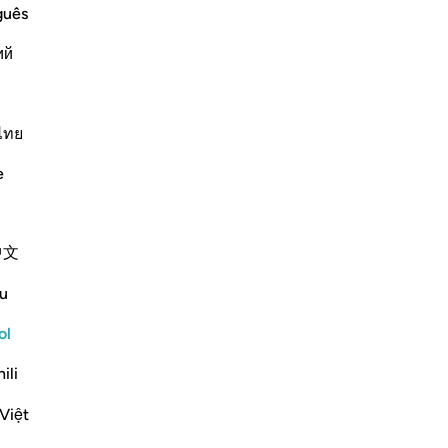
s
si
guês
 said: "I asked my father -- meaning
na
ий
co
bu
spect of (their) deeds") `A
…
Leer más
qu
co
ไทย
Más Tafsires
vi
e
ja
-
Sh
Ver coyunturas
中文
No
No
u
ver
ol
ili
Việt
o move away from theory and abstraction,