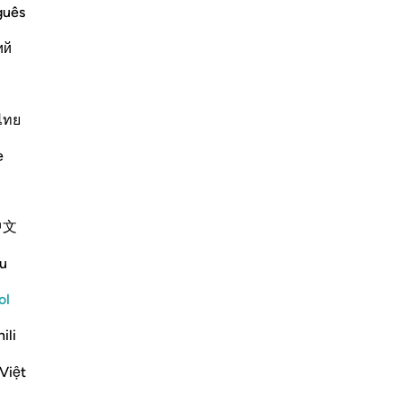
ffspring to Allah
int
guês
of the idolators, when they devoted
Mi
e to Allah, as He described in Surat Al-
ий
[a 
co
sin
Co
ไทย
fu
Más Tafsires
e
pad
ído
ve
中文
ri
pad
u
who benefit by, and follow, divine
se
nt this Qur'an from on high. Thus, people
Me
ol
ceive God's guidance:
pr
ili
tu
Ref
Việt
des