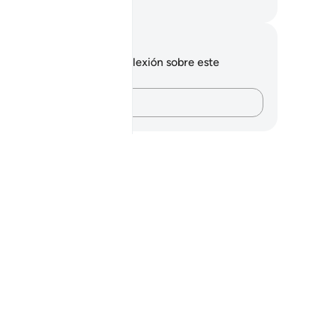
eikh Isa Garcia
tas y reflexiones
 tienes ninguna nota ni reflexión sobre este
sículo.
Plasma tus pensamientos…