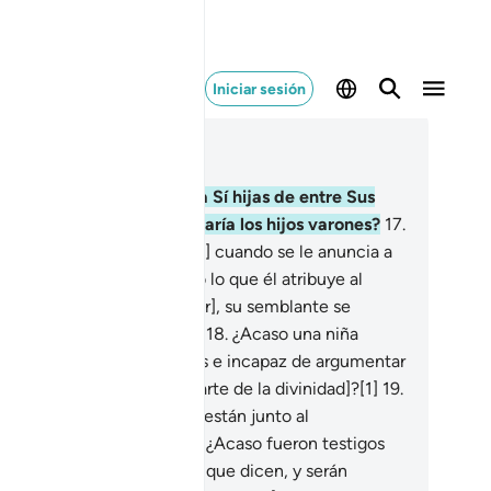
Iniciar sesión
er en contexto
ítulo 43, Página 490, Juz 25
.
¿Acaso Dios tomaría para Sí hijas de entre Sus
aturas, y a ustedes les dejaría los hijos varones?
17
.
 los que niegan el Mensaje,] cuando se le anuncia a
uno de ellos que ha tenido lo que él atribuye al
sericordioso [una hija mujer], su semblante se
sombrece y mastica su ira.
18
.
¿Acaso una niña
queña criada entre adornos e incapaz de argumentar
 coherencia [podría ser parte de la divinidad]?[1]
19
.
dicen que los ángeles, que están junto al
sericordioso, son hembras. ¿Acaso fueron testigos
 su creación? Registraré lo que dicen, y serán