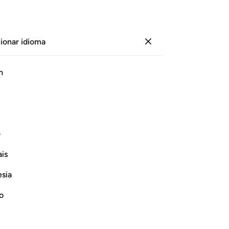
ionar idioma
Iniciar sesión
Le
h
Cap
16
ﲀ
ﲁ
ﲂ
ﲃ
ﲄ
ﲅ
cri
[A
iaturas, y a ustedes les dejaría los
alg
ف
Mi
is
en
Continuar leyendo
pe
esia
con
Y 
no
Mi
de