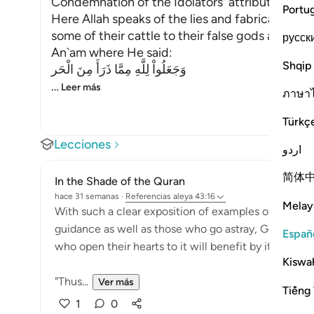
Condemnation of the Idolators' attribution of O
Portu
Here Allah speaks of the lies and fabrications 
some of their cattle to their false gods and som
русск
An`am where He said:
Shqip
وَجَعَلُواْ لِلَّهِ مِمَّا ذَرَأَ مِنَ الْحَر
…
Leer más
ภาษา
Türkç
Lecciones
اردو
简体
In the Shade of the Quran
hace 31 semanas
·
Referencias
aleya 43:16
Melay
With such a clear exposition of examples of people 
guidance as well as those who go astray, God has se
Españ
who open their hearts to it will benefit by it and re
Kiswah
"Thus...
Ver más
Tiếng 
1
0