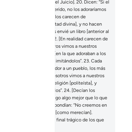
errogados [por ello el Día del Juicio].
20
.
Dicen: “Si el
sericordioso no hubiera querido, no los adoraríamos
los ángeles y los ídolos]”. Ellos carecen de
nocimiento [sobre la voluntad divina], y no hacen
o conjeturar.
21
.
¿Acaso les envié un libro [anterior al
rán] en el que se basan?
22
.
[En realidad carecen de
ndamento] y dicen: “Nosotros vimos a nuestros
res practicar una religión [en la que adoraban a los
los], y seguimos sus pasos imitándolos”.
23
.
Cada
z que envié a un amonestador a un pueblo, los más
cos y poderosos decían: “Nosotros vimos a nuestros
res que practicaban una religión [politeísta], y
guimos sus pasos imitándolos”.
24
.
[Decían los
nsajeros]: “¿Y si les propongo algo mejor que lo que
acticaban sus padres?” Respondían: “No creemos en
 Mensaje”.
25
.
Los castigué [como merecían].
lexionen sobre cuál fue el final trágico de los que
mintieron [a los Profetas].