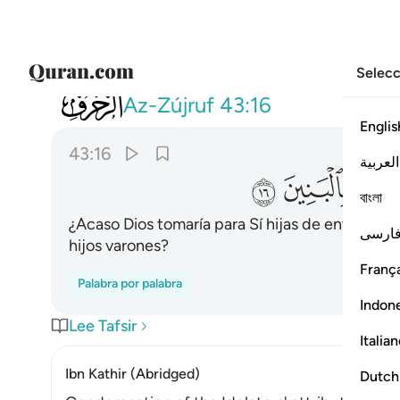
Selecc
043
ام اتخذ مما يخلق بنات واصفاكم بالبنين
Az-Zújruf
43:16
Englis
43:16
العربية
ﲆ
ﲇ
বাংলা
¿Acaso Dios tomaría para Sí hijas de entre Sus cr
ارسی
hijos varones?
França
Palabra por palabra
Indon
Lee Tafsir
Italia
Ibn Kathir (Abridged)
Dutch