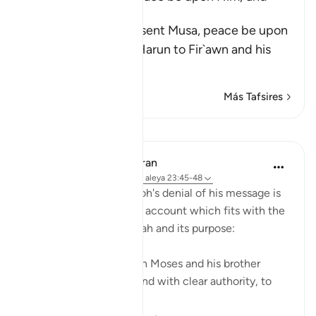
Fir`awn
Allah tells us that He sent Musa, peace be upon
him, and his brother Harun to Fir`awn and his
chiefs
…
Leer más
Más Tafsires
Lecciones
In the Shade of the Quran
hace 31 semanas
·
Referencias
aleya 23:45-48
Moses' story and Pharaoh's denial of his message is
then told in a very brief account which fits with the
general style of the surah and its purpose:
"And then We sent forth Moses and his brother
Aaron, with Our signs and with clear authority, to
Pharaoh and ...
Ver más