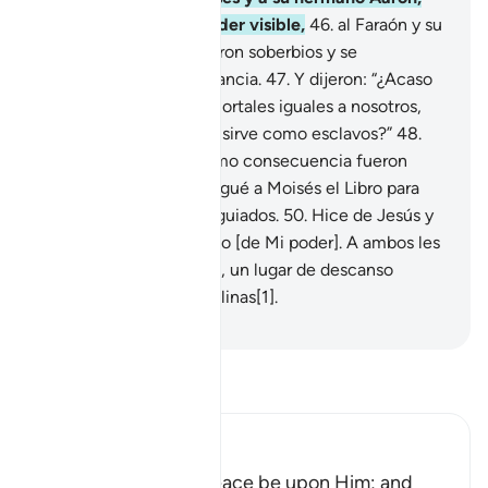
con Mis signos y un poder visible,
46
.
al Faraón y su
nobleza. Pero estos fueron soberbios y se
comportaron con arrogancia.
47
.
Y dijeron: “¿Acaso
vamos a creer en dos mortales iguales a nosotros,
mientras su pueblo nos sirve como esclavos?”
48
.
Los desmintieron, y como consecuencia fueron
destruidos.
49
.
Le entregué a Moisés el Libro para
que fueran de los bien guiados.
50
.
Hice de Jesús y
su madre María, un signo [de Mi poder]. A ambos les
di refugio en una colina, un lugar de descanso
seguro con aguas cristalinas[1].
-
Sheikh Isa Garcia
Lee Tafsir
Ibn Kathir (Abridged)
The Story of Musa, Peace be upon Him; and