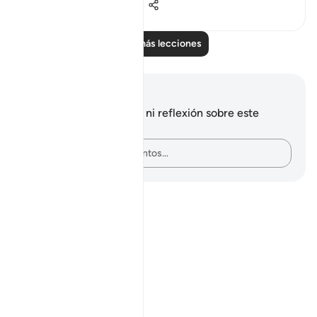
0
0
136
Leer más lecciones
Notas y reflexiones
No tienes ninguna nota ni reflexión sobre este
versículo.
Plasma tus pensamientos…
Notes
placeholders