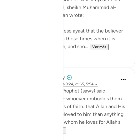
explanation of this ayah, sheikh Muhammad al-
Ameen al-Shinqitee then wrote:
It is understood from these ayaat that the believer
should be gentle only in those times when it is
appropriate to be gentle, and sho...
Ver más
0
0
Prophetic Commentary
hace 8 años
·
Referencias
aleya 9:24, 2:165, 5:54
Anas narrates that the Prophet (saws) said:
'There are three things - whoever embodies them
will taste the sweetness of faith: that Allah and His
Messenger are more beloved to him than anything
else; that he only loves whom he loves for Allah’s
sake; and that...
Ver más
7
0