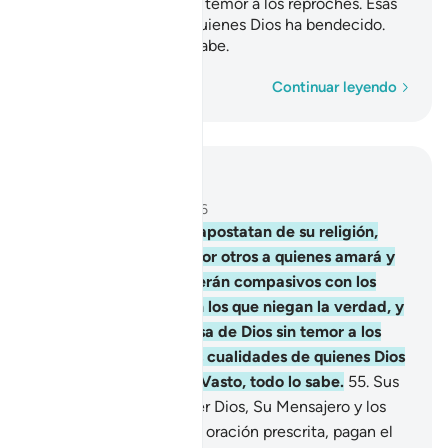
por la causa de Dios sin temor a los reproches. Esas
son las cualidades de quienes Dios ha bendecido.
Dios es Vasto, todo lo sabe.
Palabra por palabra
Continuar leyendo
Leer en contexto
Capítulo 5, Página 117, Juz 6
54
.
¡Oh, creyentes! Si apostatan de su religión,
Dios los reemplazará por otros a quienes amará y
ellos Lo amarán, que serán compasivos con los
creyentes, severos con los que niegan la verdad, y
combatirán por la causa de Dios sin temor a los
reproches. Esas son las cualidades de quienes Dios
ha bendecido. Dios es Vasto, todo lo sabe.
55
.
Sus
únicos aliados deben ser Dios, Su Mensajero y los
creyentes que hacen la oración prescrita, pagan el