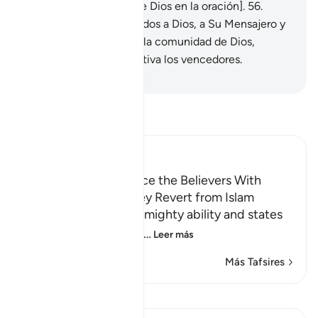
zakat y se inclinan [ante Dios en la oración].
56
.
Quienes tomen por aliados a Dios, a Su Mensajero y
a los creyentes, son de la comunidad de Dios,
quienes serán en definitiva los vencedores.
-
Sheikh Isa Garcia
Lee Tafsir
Ibn Kathir (Abridged)
Threatening to Replace the Believers With
Another People if They Revert from Islam
Allah emphasizes His mighty ability and states
that whoever reverts
…
Leer más
Más Tafsires
Ver Qiraat