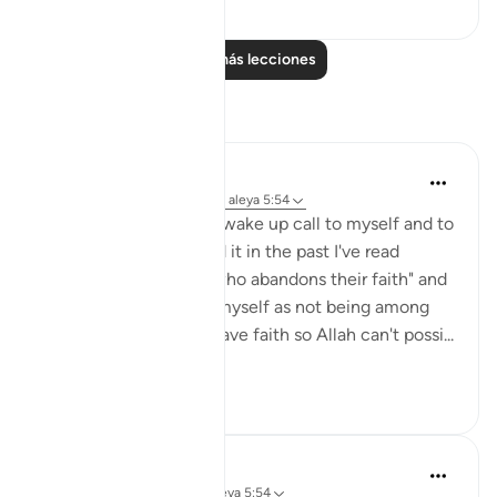
Leer más lecciones
Reflexiones
Julie Aoulad-Ali
hace 16 semanas
·
Referencias
aleya 5:54
I feel like this ayah is a wake up call to myself and to
all of us. When I've read it in the past I've read
"whoever among you who abandons their faith" and
internally categorised myself as not being among
this group as I know I have faith so Allah can't possi...
Ver más
10
0
Hafza Eman
el año pasado
·
Referencias
aleya 5:54