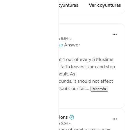
Este versículo tiene 1 Coyunturas
Ver coyunturas
Lecciones
Mohannad Hakeem
hace 4 años
·
Referencias
aleya 5:54
Day 6 juz 6
#AyahLookup
Answer
A Pew study tells us that 1 out of every 5 Muslims
who were born into the faith leaves Islam and stop
identifies with it as an adult. As
shocking as the study sounds, it should not affect
our iman or cause it to doubt our fait...
Ver más
12
1
Tulayhah Tafsir Translations
hace 5 años
·
Referencias
aleya 5:54
After mentioning a number of similar ayaat in his