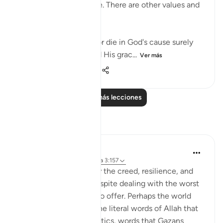
God bestows on people. There are other values and
nobler considerations:
"If you should be slain or die in God's cause surely
forgiveness by God and His grac...
Ver más
1
0
119
Leer más lecciones
Reflexiones
Amer Abbas
hace 2 años
·
Referencias
aleya 3:157
The world is amazed by the creed, resilience, and
humanity of Gazans despite dealing with the worst
of what humanity has to offer. Perhaps the world
needs to know about the literal words of Allah that
forges such characteristics, words that Gazans