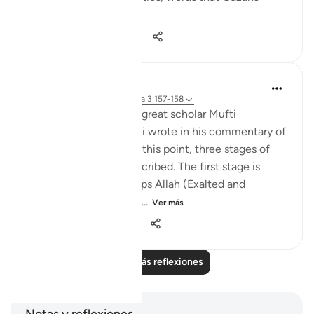
internalize ...
Ver más
28
7
321
Iraj Marjan
hace 2 años
·
Referencias
aleya 3:157-158
According to what the great scholar Mufti
Naeemudin Muradabadi wrote in his commentary of
the following ayaat, At this point, three stages of
servitude are being described. The first stage is
where a servant worships Allah (Exalted and
Majestic) out of fear of...
Ver más
10
0
119
Leer más reflexiones