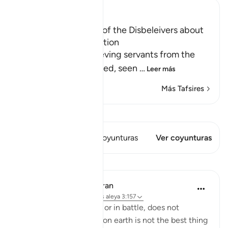
Ibn Kathir (Abridged)
Prohibiting the Ideas of the Disbeleivers about
Death and Predestination
Allah forbids His believing servants from the
disbelievers' false creed, seen
…
Leer más
Más Tafsires
Ver Qiraat
Este versículo tiene 2 Coyunturas
Ver coyunturas
Lecciones
In the Shade of the Quran
hace 32 semanas
·
Referencias
aleya 3:157
Death, whether natural or in battle, does not
represent the end. Life on earth is not the best thing