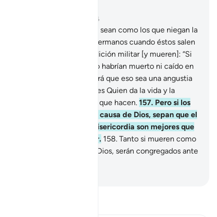
Leer en contexto
Capítulo 3, Página 70, Juz 4
156
.
¡Oh, creyentes! No sean como los que niegan la
verdad y dicen de sus hermanos cuando éstos salen
de viaje o en una expedición militar [y mueren]: “Si
se hubieran quedado no habrían muerto ni caído en
batalla”, porque Dios hará que eso sea una angustia
en sus corazones. Dios es Quien da la vida y la
muerte. Dios ve todo lo que hacen.
157
.
Pero si los
matan o mueren por la causa de Dios, sepan que el
perdón de Dios y Su misericordia son mejores que
lo que puedan atesorar.
158
.
Tanto si mueren como
si caen por la causa de Dios, serán congregados ante
Dios.
-
Sheikh Isa Garcia
Lee Tafsir