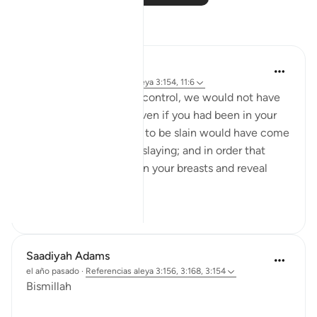
Reflexiones
Khalisa M.
el año pasado
·
Referencias
aleya 3:154, 11:6
'They say, ‘Had we any control, we would not have
been slain here’; say, ‘Even if you had been in your
houses, those destined to be slain would have come
forth to their places of slaying; and in order that
Allah may test what is in your breasts and reveal
what...
Ver más
7
5
Saadiyah Adams
el año pasado
·
Referencias
aleya 3:156, 3:168, 3:154
Bismillah