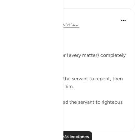
Abu Bakr Zoud
hace 5 años
·
Referencias
aleya 3:154
Allah ﷻ says:
قُل إِنَّ الأَمرَ كُلَّهُ لِلَّهِ
'Say, 'Indeed, the matter (every matter) completely
belongs to Allah.'
It is Allah who enabled the servant to repent, then
He ﷻ accepted it from him.
It is Allah ﷻ who enabled the servant to righteous
deeds, t...
Ver más
23
0
Leer más lecciones