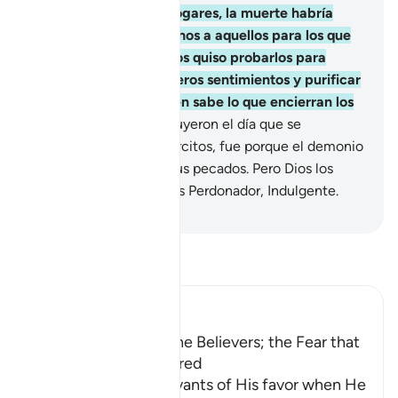
permanecido en sus hogares, la muerte habría
sorprendido en sus lechos a aquellos para los que
estaba decretada”. Dios quiso probarlos para
evidenciar sus verdaderos sentimientos y purificar
sus corazones. Dios bien sabe lo que encierran los
pechos.
155
.
Los que huyeron el día que se
enfrentaron los dos ejércitos, fue porque el demonio
los sedujo a causa de sus pecados. Pero Dios los
perdonó, porque Dios es Perdonador, Indulgente.
-
Sheikh Isa Garcia
Lee Tafsir
Ibn Kathir (Abridged)
Slumber Overcame the Believers; the Fear that
the Hypocrites Suffered
Allah reminds His servants of His favor when He