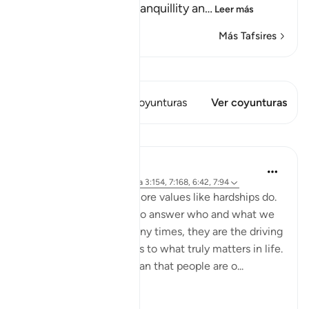
sent down on them tranquillity an
…
Leer más
Más Tafsires
Ver Qiraat
Este versículo tiene 2 Coyunturas
Ver coyunturas
Lecciones
Samia Mubarak
hace 4 años
·
Referencias
aleya 3:154, 7:168, 6:42, 7:94
Nothing brings up our core values like hardships do.
Tests and trials beg us to answer who and what we
truly submit to. And many times, they are the driving
force to realign our lives to what truly matters in life.
Allah tells us in the Quran that people are o...
Ver más
50
7