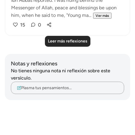
Ibn Abbas reported: I was riding behind the
Messenger of Allah, peace and blessings be upon
him, when he said to me, 'Young ma...
Ver más
15
0
Leer más reflexiones
Notas y reflexiones
No tienes ninguna nota ni reflexión sobre este
versículo.
Plasma tus pensamientos…