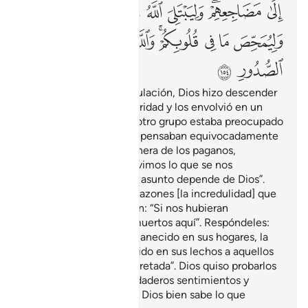
ﲃ
ﲄﲅ
ﲆ
ﲇ
ﲈ
ﲉ
ﲊ
ﲋ
ﲌ
ﲍ
ﲎﲏ
ﲐ
ﲑ
ﲒ
ﲓ
ﲔ
Luego de pasada la tribulación, Dios hizo descender
sobre ustedes una seguridad y los envolvió en un
sueño. Mientras tanto, otro grupo estaba preocupado
tan solo por su suerte y pensaban equivocadamente
acerca de Dios, a la manera de los paganos,
diciendo: “¿Acaso obtuvimos lo que se nos
prometió?” Diles: “Todo asunto depende de Dios”.
Ellos ocultan en sus corazones [la incredulidad] que
no te manifiestan. Dicen: “Si nos hubieran
consultado, no habría muertos aquí”. Respóndeles:
“Aunque hubieran permanecido en sus hogares, la
muerte habría sorprendido en sus lechos a aquellos
para los que estaba decretada”. Dios quiso probarlos
para evidenciar sus verdaderos sentimientos y
purificar sus corazones. Dios bien sabe lo que