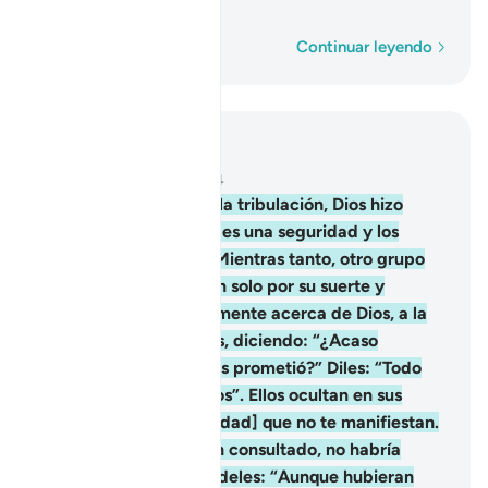
encierran los pechos.
Palabra por palabra
Continuar leyendo
Leer en contexto
Capítulo 3, Página 70, Juz 4
154
.
Luego de pasada la tribulación, Dios hizo
descender sobre ustedes una seguridad y los
envolvió en un sueño. Mientras tanto, otro grupo
estaba preocupado tan solo por su suerte y
pensaban equivocadamente acerca de Dios, a la
manera de los paganos, diciendo: “¿Acaso
obtuvimos lo que se nos prometió?” Diles: “Todo
asunto depende de Dios”. Ellos ocultan en sus
corazones [la incredulidad] que no te manifiestan.
Dicen: “Si nos hubieran consultado, no habría
muertos aquí”. Respóndeles: “Aunque hubieran