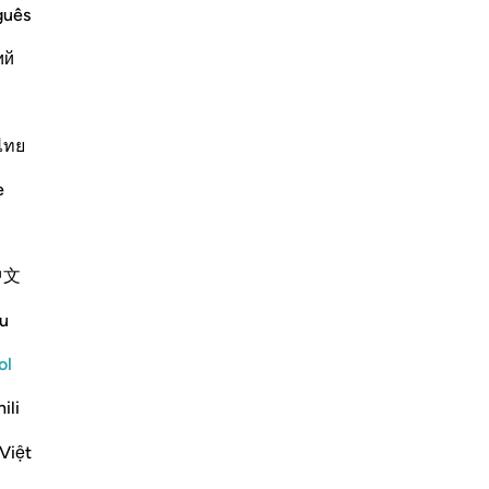
ﱃ
guês
ий
ไทย
e
ﱆ
ﱇ
中文
u
ol
ili
Việt