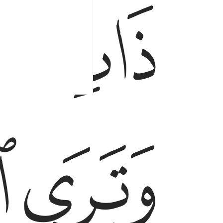
ﱕ
ﱖ
ﱘ
ﱙ