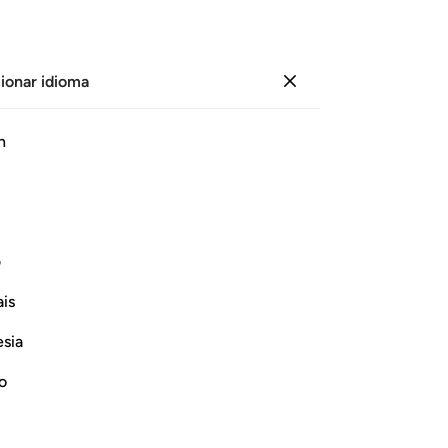
ionar idioma
Iniciar sesión
Página
332
Juz
17
/
Hizb
34
h
n
 audio, significado palabra por palabra y transliteración.
ف
En el nombre de Alá, el Compasivo, el Misericordioso.
is
esia
no
م ١
ِ شَىْءٌ عَظِيمٌۭ ١