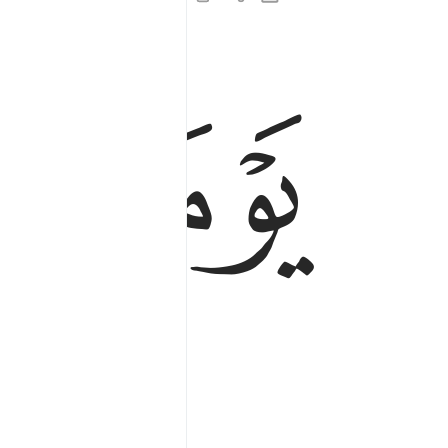
ﱌ
ﱍ
يوم ترونها تذهل كل مرضعة عما ارضعت وتضع كل 
يَوْمَ تَرَوْنَهَا تَذْهَلُ كُلُّ مُرْضِعَةٍ عَمَّآ أَرْضَعَتْ وَتَضَع