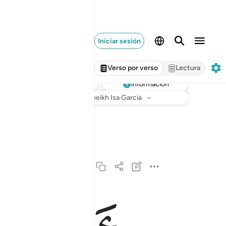
Iniciar sesión
Verso por verso
Lectura
información
Escuchar
Traducción
: Sheikh Isa Garcia
يا ايها الناس اتقوا ربكم ان زلزلة الساعة شيء عظي
يَـٰٓأَيُّهَا ٱلنَّاسُ ٱتَّقُوا۟ رَبَّكُمْ ۚ إِنَّ زَلْزَلَةَ ٱلسَّاعَة