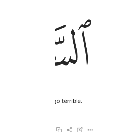
ﱈ
[del Juicio] será algo terrible.