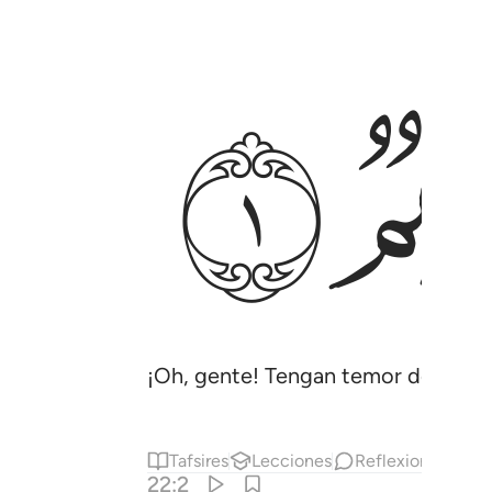
ﱋ
¡Oh, gente! Tengan temor de su Seño
Tafsires
Lecciones
Reflexiones.
22:2