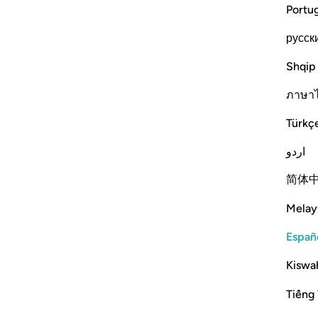
Portu
русск
Shqip
ภาษา
Türkç
اردو
简体
Melay
Españ
Kiswah
Tiếng 