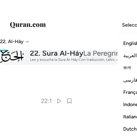
Selecc
22. Al-Háy
Englis
022
22
.
Sura Al-Háy
La Peregrinació
العربية
Lee y escucha la Sura Al-Háy Con traducción, tafsir, recitación en
বাংলা
ارسی
França
22:1
Indon
Italia
Dutch