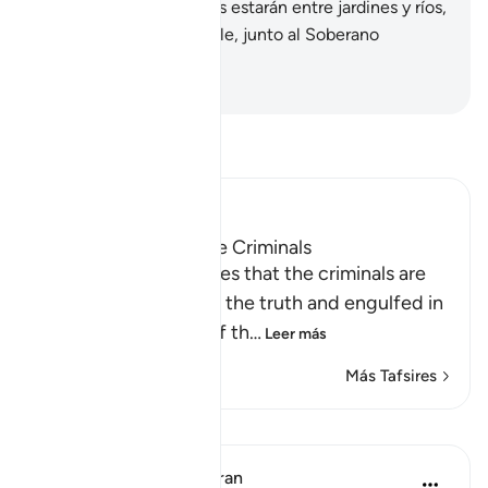
escrito.
54
.
Los piadosos estarán entre jardines y ríos,
55
.
en un lugar honorable, junto al Soberano
Todopoderoso.
-
Sheikh Isa Garcia
Lee Tafsir
Ibn Kathir (Abridged)
The Destination of the Criminals
Allah the Exalted states that the criminals are
misguided away from the truth and engulfed in
confusion, because of th
…
Leer más
Más Tafsires
Lecciones
In the Shade of the Quran