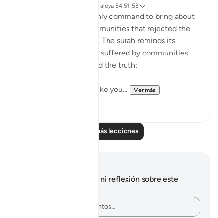
hace 31 semanas
·
Referencias
aleya 54:51-53
It was always a once-only command to bring about
the terrible fate of communities that rejected the
truth of God's message. The surah reminds its
addressees of the fates suffered by communities
who, like them, rejected the truth:
"We destroyed people like you...
Ver más
0
0
Leer más lecciones
Notas y reflexiones
No tienes ninguna nota ni reflexión sobre este
versículo.
Plasma tus pensamientos…