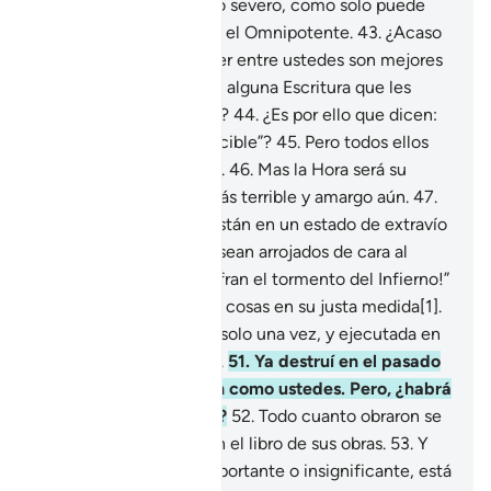
castigué con un castigo severo, como solo puede
hacer el Todopoderoso, el Omnipotente.
43
.
¿Acaso
los que se niegan a creer entre ustedes son mejores
que estos[1]? ¿O tienen alguna Escritura que les
proporcione inmunidad?
44
.
¿Es por ello que dicen:
“Somos un grupo invencible”?
45
.
Pero todos ellos
serán vencidos y huirán.
46
.
Mas la Hora será su
cita[1], y ese día será más terrible y amargo aún.
47
.
Los que hacen el mal están en un estado de extravío
y locura.
48
.
El día que sean arrojados de cara al
fuego [se les dirá:] “¡Sufran el tormento del Infierno!”
49
.
He creado todas las cosas en su justa medida[1].
50
.
Y Mi orden es dada solo una vez, y ejecutada en
un abrir y cerrar de ojos.
51
.
Ya destruí en el pasado
a quienes desmintieron como ustedes. Pero, ¿habrá
alguien que reflexione?
52
.
Todo cuanto obraron se
encuentra registrado en el libro de sus obras.
53
.
Y
todo cuanto ocurre, importante o insignificante, está