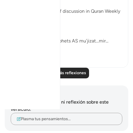
belong.
These was the points of discussion in Quran Weekly
Dose
this week.
Allah SWT gifts his Prophets AS mu’jizat…mir...
Ver más
4
0
Leer más reflexiones
Notas y reflexiones
No tienes ninguna nota ni reflexión sobre este
versículo.
Plasma tus pensamientos…