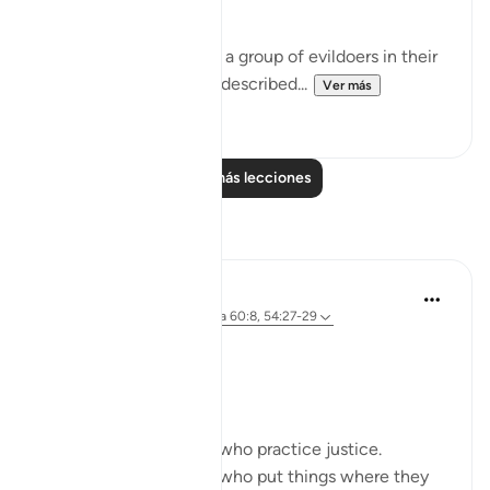
slew her." (Verse 29)
This friend belonged to a group of evildoers in their
city. The group itself is described...
Ver más
0
0
Leer más lecciones
Reflexiones
Sherene Mansor
hace 4 años
·
Referencias
aleya 60:8, 54:27-29
#QuranWeeklyDose
#AllahLoves
#MissionStatement
Allah SWT loves those who practice justice.
Allah SWT loves those who put things where they