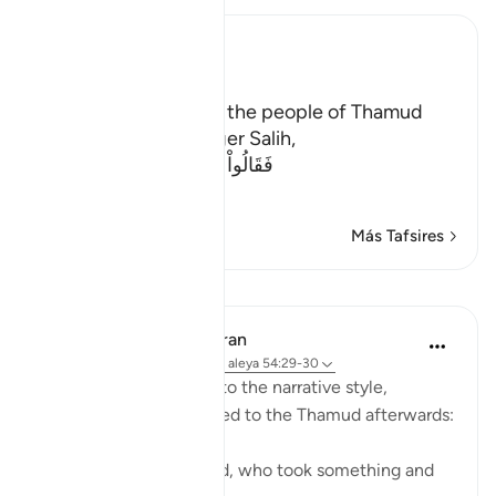
Ibn Kathir (Abridged)
The Story of Thamud
Allah states here that the people of Thamud
denied their Messenger Salih,
فَقَالُواْ أَبَشَراً مِّنَّا وَحِداً نَّتَّبِعُهُ إِنَّآ إ
…
Leer más
Más Tafsires
Lecciones
In the Shade of the Quran
hace 31 semanas
·
Referencias
aleya 54:29-30
The surah here reverts to the narrative style,
reporting what happened to the Thamud afterwards:
"They called their friend, who took something and