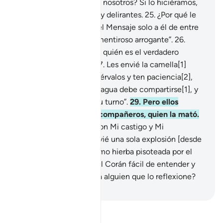
a un ser humano igual a nosotros? Si lo hiciéramos,
estaríamos extraviados y delirantes.
25
.
¿Por qué le
habría sido concedido el Mensaje solo a él de entre
todos nosotros? Es un mentiroso arrogante”.
26
.
¡Pero ya sabrán mañana quién es el verdadero
mentiroso arrogante!
27
.
Les envié la camella[1]
como una prueba: “Obsérvalos y ten paciencia[2],
28
.
e infórmales que el agua debe compartirse[1], y
que deberán respetar su turno”.
29
.
Pero ellos
llamaron a uno de sus compañeros, quien la mató.
30
.
¡Y qué severos fueron Mi castigo y Mi
advertencia!
31
.
Les envié una sola explosión [desde
el cielo] y quedaron como hierba pisoteada por el
ganado.
32
.
He hecho el Corán fácil de entender y
memorizar. Pero, ¿habrá alguien que lo reflexione?
-
Sheikh Isa Garcia
Lee Tafsir